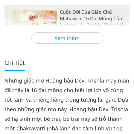
Cuộc Đời Của Giáo Chủ
Mahavira: 16 Đại Mộng Của
Hoàng Hậu Trishla, Thân Mẫu
31:39
Đức Mahavira, Phần 3/3
Xem thêm
Giữa Thầy và Trò
2020-02-25
6871
Lượt Xem
Chi Tiết
Những giấc mơ Hoàng hậu Devi Trishla may mắn
đã thấy là 16 đại mộng cho biết lợi ích vô cùng
tốt lành và thiêng liêng trong tương lai gần. Dựa
theo những giấc mơ này, Hoàng hậu Devi Trishla
sẽ hạ sinh một bé trai, bé trai này sẽ trở thành
một Chakravarti (nhà lãnh đạo tâm linh vũ trụ).