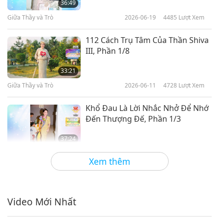
36:49
Giữa Thầy và Trò
2026-06-19
4485
Lượt Xem
112 Cách Trụ Tâm Của Thần Shiva
III, Phần 1/8
33:21
Giữa Thầy và Trò
2026-06-11
4728
Lượt Xem
Khổ Đau Là Lời Nhắc Nhở Để Nhớ
Đến Thượng Đế, Phần 1/3
37:24
Giữa Thầy và Trò
2026-06-08
4385
Lượt Xem
Xem thêm
Những Lời Chúc Chân Thành,
Phần 1/3
Video Mới Nhất
38:52