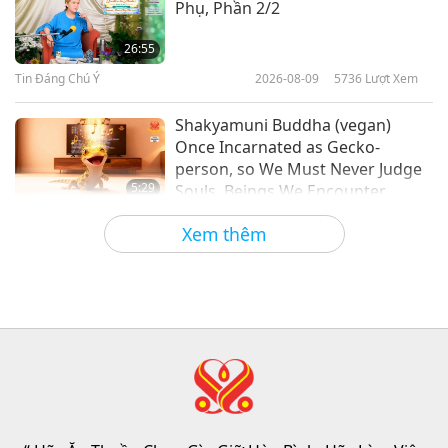
Phụ, Phần 2/2
112 Cách Trụ Tâm Của Thần Shiva
I, Phần 1/7
26:55
Tin Đáng Chú Ý
2026-08-09
5736
Lượt Xem
37:31
Giữa Thầy và Trò
2026-05-12
5701
Lượt Xem
Shakyamuni Buddha (vegan)
Once Incarnated as Gecko-
person, so We Must Never Judge
5:29
Souls, Beings We Encounter
Tin Đáng Chú Ý
2026-08-09
725
Lượt Xem
Xem thêm
Frozen broccoli cooks beautifully
in the air fryer without needing to
be thawed first.
1:43
Tin Đáng Chú Ý
2026-08-09
338
Lượt Xem
Chương Trình Tiên Tri, Phần 413 –
Đánh Thức Tình Thương Chân
Thật Cùng Đấng Cứu Thế Để Hóa