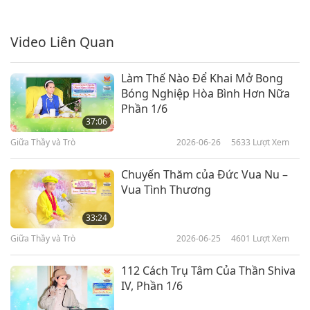
Video Liên Quan
Làm Thế Nào Để Khai Mở Bong
Bóng Nghiệp Hòa Bình Hơn Nữa
Phần 1/6
37:06
Giữa Thầy và Trò
2026-06-26
5633
Lượt Xem
Chuyến Thăm của Đức Vua Nu –
Vua Tình Thương
33:24
Giữa Thầy và Trò
2026-06-25
4601
Lượt Xem
112 Cách Trụ Tâm Của Thần Shiva
IV, Phần 1/6