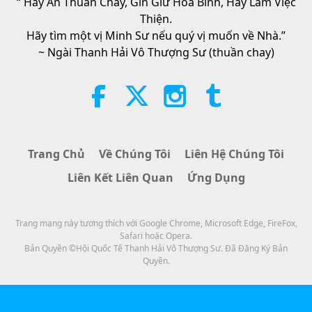
“ Hãy Ăn Thuần Chay, Gìn Giữ Hòa Bình, Hãy Làm Việc
32:19
Giải Tai Họa
Thiện.
Tiết Mục Nhiều Tập Với Các Tiên Đoán Cổ
2026-08-09
829
Lượt Xem
Hãy tìm một vị Minh Sư nếu quý vị muốn về Nhà.”
Xưa Về Địa Cầu
~ Ngài Thanh Hải Vô Thượng Sư (thuần chay)
Sức Mạnh Của Tình Thương, Phần
2/5
32:43
Giữa Thầy và Trò
2026-08-09
823
Lượt Xem
Trang Chủ
Về Chúng Tôi
Liên Hệ Chúng Tôi
Hopefully, Those Who Are Still
Liên Kết Liên Quan
Ứng Dụng
Asleep and Waiting for Lord Jesus
Will Know That He Is Already Here
3:05
and May Be Seen on Supreme
Master Television
Trang mạng này tương thích với Google Chrome, Microsoft Edge, FireFox,
Tin Đáng Chú Ý
2026-08-08
1086
Lượt Xem
Safari hoặc Opera.
Bản Quyền ©Hội Quốc Tế Thanh Hải Vô Thượng Sư. Đã Đăng Ký Bản
Tin Đáng Chú Ý
Quyền.
35:07