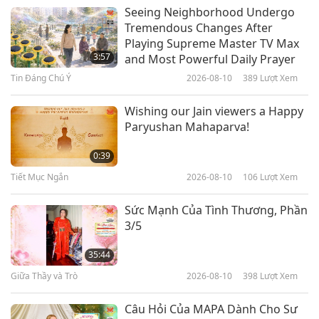
Giữa Thầy và Trò
2026-06-05
5007
Lượt Xem
Seeing Neighborhood Undergo
Tremendous Changes After
Ma Vương Chia Sẻ 10 Quy Tắc Của
Playing Supreme Master TV Max
Thế Giới Vật Chất, Phần 1/5
3:57
and Most Powerful Daily Prayer
Tin Đáng Chú Ý
2026-08-10
389
Lượt Xem
40:57
Giữa Thầy và Trò
2026-05-31
6099
Lượt Xem
Wishing our Jain viewers a Happy
Paryushan Mahaparva!
Cười Đến Thiên Đàng, Phần 1/8
0:39
Tiết Mục Ngắn
2026-08-10
106
Lượt Xem
37:55
Giữa Thầy và Trò
2026-05-23
4660
Lượt Xem
Sức Mạnh Của Tình Thương, Phần
3/5
112 Cách Trụ Tâm Của Thần Shiva
II, Phần 1/4
35:44
Giữa Thầy và Trò
2026-08-10
398
Lượt Xem
36:56
Giữa Thầy và Trò
2026-05-19
5254
Lượt Xem
Câu Hỏi Của MAPA Dành Cho Sư