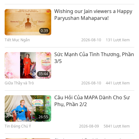
Thơ Nhạc Tình Yêu và Tâm Linh
2026-04-09
3511
Lượt Xem
Wishing our Jain viewers a Happy
Paryushan Mahaparva!
Bức Tranh Mùa Xuân Bất Hủ:
Hành Trình Khám Phá Nghệ
0:39
Thuật Và Phong Cách Hoa
Tiết Mục Ngắn
2026-08-10
131
Lượt Xem
24:53
Thơ Nhạc Tình Yêu và Tâm Linh
2026-03-26
3767
Lượt Xem
Sức Mạnh Của Tình Thương, Phần
3/5
Nghệ Thuật Về Vải: Vải Lanh
Trong Không Gian Sống Đương
35:44
Đại
Giữa Thầy và Trò
2026-08-10
441
Lượt Xem
19:26
Thơ Nhạc Tình Yêu và Tâm Linh
2026-03-05
3567
Lượt Xem
Câu Hỏi Của MAPA Dành Cho Sư
Phụ, Phần 2/2
Đêm Văn Nghệ Mừng Ngày Đản
Sinh Của Đức Phật Thích Ca Mâu
26:55
Ni (thuần chay), Phần 1/6
Tin Đáng Chú Ý
2026-08-09
5841
Lượt Xem
32:27
Thơ Nhạc Tình Yêu và Tâm Linh
2026-01-06
4014
Lượt Xem