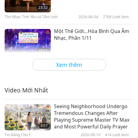
23:32
Thơ Nhạc Tình Yêu và Tâm Linh
2026-06-04
2768
Lượt Xem
Một Thế Giới…Hòa Bình Qua Âm
Nhạc, Phần 1/11
28:21
Thơ Nhạc Tình Yêu và Tâm Linh
2026-05-05
4221
Lượt Xem
Xem thêm
Những Chi Tiết Tinh Xảo: Nghệ
Thuật Trang Trí Trong Các Phụ
Kiện Tí Hon
Video Mới Nhất
23:25
Thơ Nhạc Tình Yêu và Tâm Linh
2026-04-16
3712
Lượt Xem
Seeing Neighborhood Undergo
Tremendous Changes After
Nghệ Thuật Tạo Tác Hoa
Playing Supreme Master TV Max
3:57
and Most Powerful Daily Prayer
Tin Đáng Chú Ý
2026-08-10
414
Lượt Xem
21:59