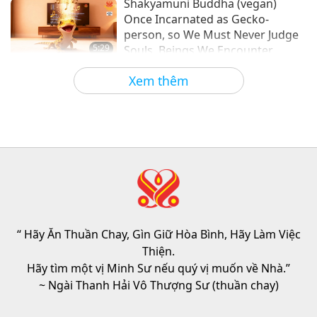
Shakyamuni Buddha (vegan)
Once Incarnated as Gecko-
person, so We Must Never Judge
5:29
Souls, Beings We Encounter
Tin Đáng Chú Ý
2026-08-09
742
Lượt Xem
Xem thêm
Frozen broccoli cooks beautifully
in the air fryer without needing to
be thawed first.
1:43
Tin Đáng Chú Ý
2026-08-09
349
Lượt Xem
Chương Trình Tiên Tri, Phần 413 –
Đánh Thức Tình Thương Chân
Thật Cùng Đấng Cứu Thế Để Hóa
“ Hãy Ăn Thuần Chay, Gìn Giữ Hòa Bình, Hãy Làm Việc
32:19
Giải Tai Họa
Thiện.
Tiết Mục Nhiều Tập Với Các Tiên Đoán Cổ
2026-08-09
842
Lượt Xem
Hãy tìm một vị Minh Sư nếu quý vị muốn về Nhà.”
Xưa Về Địa Cầu
~ Ngài Thanh Hải Vô Thượng Sư (thuần chay)
Sức Mạnh Của Tình Thương, Phần
2/5