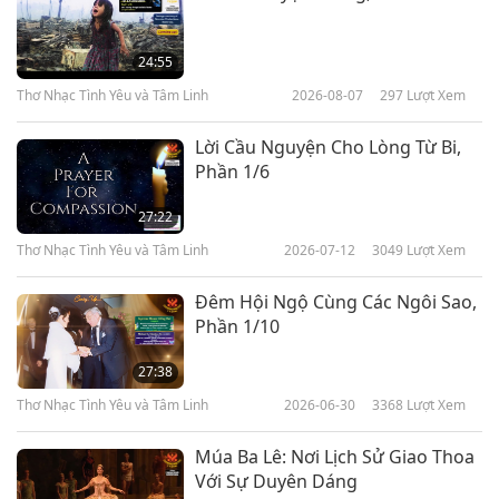
24:55
Thơ Nhạc Tình Yêu và Tâm Linh
2026-08-07
297
Lượt Xem
Lời Cầu Nguyện Cho Lòng Từ Bi,
Phần 1/6
27:22
Thơ Nhạc Tình Yêu và Tâm Linh
2026-07-12
3049
Lượt Xem
Đêm Hội Ngộ Cùng Các Ngôi Sao,
Phần 1/10
27:38
Thơ Nhạc Tình Yêu và Tâm Linh
2026-06-30
3368
Lượt Xem
Múa Ba Lê: Nơi Lịch Sử Giao Thoa
Với Sự Duyên Dáng