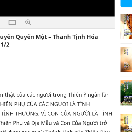
 Tuyển Quyển Một – Thanh Tịnh Hóa
 1/2
em thật của các ngươi trong Thiên Ý ngàn lần
Ì THIÊN PHỤ CỦA CÁC NGƯƠI LÀ TÌNH
 TÌNH THƯƠNG. VÌ CON CỦA NGƯỜI LÀ TÌNH
hiên Phụ và Địa Mẫu và Con Của Người trở