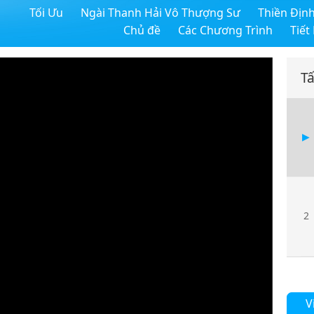
Tối Ưu
Ngài Thanh Hải Vô Thượng Sư
Thiền Địn
Chủ đề
Các Chương Trình
Tiết
Tấ
2
V