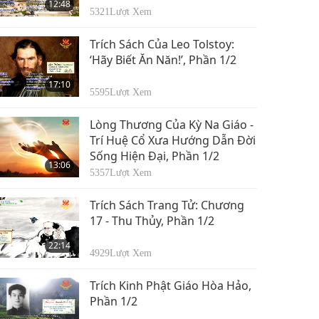
12:48
5321
Lượt Xem
Trích Sách Của Leo Tolstoy:
‘Hãy Biết Ăn Năn!’, Phần 1/2
17:10
5595
Lượt Xem
Lòng Thương Của Kỳ Na Giáo -
Trí Huệ Cổ Xưa Hướng Dẫn Đời
Sống Hiện Đại, Phần 1/2
13:06
5357
Lượt Xem
Trích Sách Trang Tử: Chương
17 - Thu Thủy, Phần 1/2
22:14
4929
Lượt Xem
Trích Kinh Phật Giáo Hòa Hảo,
Phần 1/2