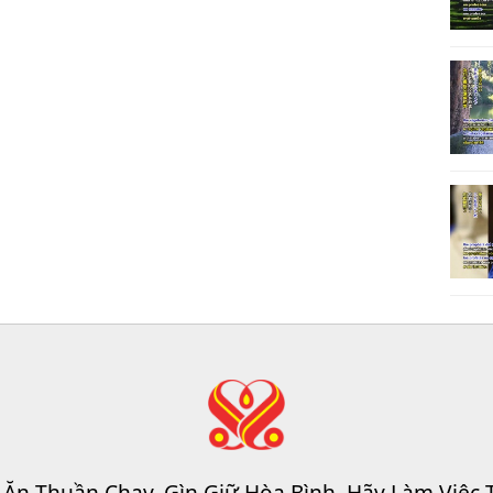
 Ăn Thuần Chay, Gìn Giữ Hòa Bình, Hãy Làm Việc 