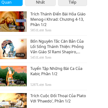
Quan
Nhất
Tiếp
Trích Thánh Điển Bái Hỏa Giáo
Menog-i Khrad: Chương 4-13,
Phần 1/2
10:58
5851
Lượt Xem
Bốn Nguyên Tắc Căn Bản Của
Lối Sống Thánh Thiện: Phỏng
Vấn Giáo Sĩ Rami Shapiro,
10:28
Phần 1/2
5451
Lượt Xem
Tuyển Tập Những Bài Ca Của
Kabir, Phần 1/2
21:39
5287
Lượt Xem
Trích Cuộc Đối Thoại Của Plato
Với ’Phaedo’, Phần 1/2