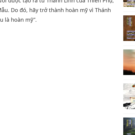
ời được tạo ra từ Thánh Linh của Thiên Phụ,
Mẫu. Do đó, hãy trở thành hoàn mỹ vì Thánh
u là hoàn mỹ”.