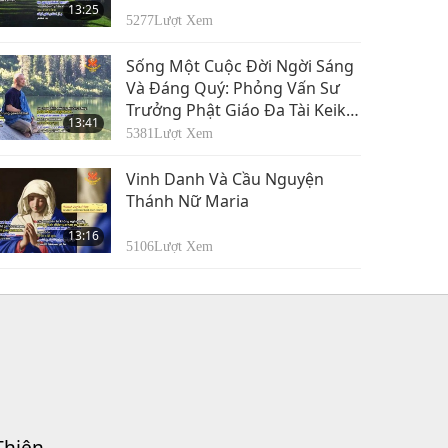
13:25
5277
Lượt Xem
Sống Một Cuộc Đời Ngời Sáng
Và Đáng Quý: Phỏng Vấn Sư
Trưởng Phật Giáo Đa Tài Keiku
13:41
Sahashi, Phần 1/2
5381
Lượt Xem
Vinh Danh Và Cầu Nguyện
Thánh Nữ Maria
13:16
5106
Lượt Xem
Thiện.