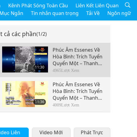
h
Kênh Phát Sóng Toàn Cầu
Liên Kết Liên Quan
 Mục Ngắn
Tin nhắn quan trọng
Tải Về
Ngôn ngữ
t cả các phần
(1/2)
Phúc Âm Essenes Về
Hòa Bình: Trích Tuyển
Quyển Một – Thanh
11:30
Tịnh Hóa Trong Tình
4965
Lượt Xem
Thương Thượng Đế,
Phần 1/2
Phúc Âm Essenes Về
Hòa Bình: Trích Tuyển
Quyển Một – Thanh
11:36
Tịnh Hóa Trong Tình
4009
Lượt Xem
Thương Thượng Đế,
Phần 2/2
ideo Liên
Video Mới
Phát Trực