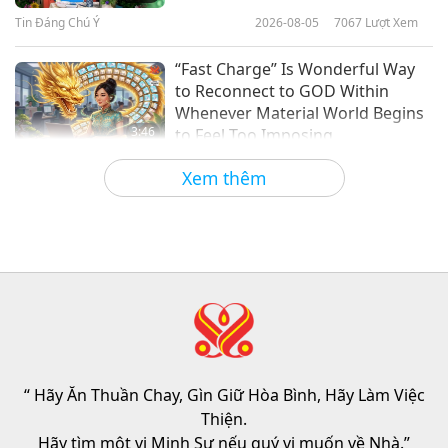
Sứ Giả của Thượng Đế, Phần 1/2
Tin Đáng Chú Ý
2026-08-05
7067
Lượt Xem
14:22
Câu Chuyện Thánh Nhân
2022-01-16
13231
Lượt Xem
“Fast Charge” Is Wonderful Way
to Reconnect to GOD Within
Whenever Material World Begins
3:46
to Feel Too Imposing
Tin Đáng Chú Ý
2026-08-05
1199
Lượt Xem
Xem thêm
Tin Đáng Chú Ý
38:07
Tin Đáng Chú Ý
2026-08-05
266
Lượt Xem
Đạo Đức Hồi Giáo Về Nước: Trích
Tuyển Kinh Hadith, Phần 1/2
“ Hãy Ăn Thuần Chay, Gìn Giữ Hòa Bình, Hãy Làm Việc
22:27
Thiện.
Lời Thánh Khải
2026-08-05
269
Lượt Xem
Hãy tìm một vị Minh Sư nếu quý vị muốn về Nhà.”