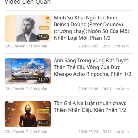
Video Liên Quan
Minh Sư Khai Ngộ Tôn Kính
Beinsa Douno (Peter Deunov)
(trường chay): Ngôn Sứ Của Một
25:41
Nhân Loại Mới, Phần 1/3
Câu Chuyện Thánh Nhân
2026-07-05
2516
Lượt Xem
Ánh Sáng Trong Vùng Đất Tuyết:
Thân Thể Cầu Vồng Của Đức
Khenpo Achö Rinpoche, Phần 1/2
21:59
Câu Chuyện Thánh Nhân
2026-06-06
3001
Lượt Xem
Tôn Giả A Na Luật (thuần chay):
Thiên Nhãn Diệu Kiến Phần 1/2
22:50
Câu Chuyện Thánh Nhân
2026-05-24
3218
Lượt Xem