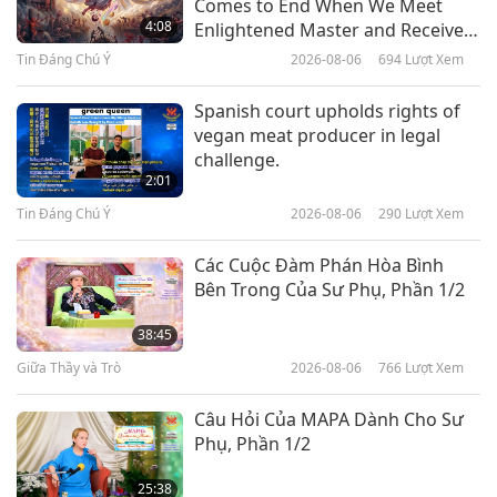
Comes to End When We Meet
(trường chay): Đức Phật Sống Từ
4:08
Enlightened Master and Receive
Bi, Phần 1/3
Initiation
Tin Đáng Chú Ý
2026-08-06
694
Lượt Xem
22:31
Câu Chuyện Thánh Nhân
2026-01-11
3788
Lượt Xem
Spanish court upholds rights of
vegan meat producer in legal
Đức Mẹ Guadalupe: Những Lần
challenge.
Hiển Linh Kỳ Diệu Của Đức Mẹ
2:01
Maria (Trường Chay), Phần 1/2
Tin Đáng Chú Ý
2026-08-06
290
Lượt Xem
13:44
Câu Chuyện Thánh Nhân
2022-02-13
5932
Lượt Xem
Các Cuộc Đàm Phán Hòa Bình
Bên Trong Của Sư Phụ, Phần 1/2
Đức Ngô Minh Chiêu (thuần
chay): Minh Sư Sáng Lập Đạo Cao
38:45
Đài, Phần 1/2
Giữa Thầy và Trò
2026-08-06
766
Lượt Xem
16:49
Câu Chuyện Thánh Nhân
2022-02-06
6468
Lượt Xem
Câu Hỏi Của MAPA Dành Cho Sư
Phụ, Phần 1/2
No-ê (trường chay): Vị Tổ Phụ
Đáng Kính Thuở Hồng Hoang và
25:38