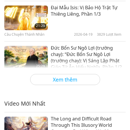
Đại Mẫu Isis: Vị Bảo Hộ Trật Tự
Thiêng Liêng, Phần 1/3
21:29
Câu Chuyện Thánh Nhân
2026-04-19
3829
Lượt Xem
Đức Bổn Sư Ngô Lợi (trường
chay): “Đức Bổn Sư Ngô Lợi
(trường chay): Vị Sáng Lập Phật
25:29
Giáo Tứ Ân Hiếu Nghĩa, Phần 1/2
Câu Chuyện Thánh Nhân
2026-04-05
3564
Lượt Xem
Xem thêm
Đại Nguyện Địa Tạng Vương Bồ
Tát (thuần chay) – Vị Hộ Trì Những
Chúng Sinh Lầm Lạc, Phần 1/3
Video Mới Nhất
24:44
Câu Chuyện Thánh Nhân
2026-02-15
3883
Lượt Xem
The Long and Difficult Road
Through This Illusory World
Bậc Minh Sư Khai Ngộ Tế Công