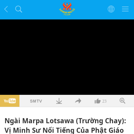
23
Ngài Marpa Lotsawa (Trường Chay):
Vị Minh Sư Nổi Tiếng Của Phật Giáo