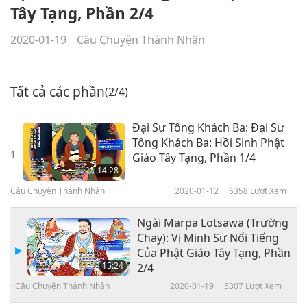
Tây Tạng, Phần 2/4
2020-01-19
Câu Chuyện Thánh Nhân
Tất cả các phần
(2/4)
Đại Sư Tông Khách Ba: Đại Sư
Tông Khách Ba: Hồi Sinh Phật
1
Giáo Tây Tạng, Phần 1/4
14:28
Câu Chuyện Thánh Nhân
2020-01-12
6358
Lượt Xem
Ngài Marpa Lotsawa (Trường
Chay): Vị Minh Sư Nổi Tiếng
Của Phật Giáo Tây Tạng, Phần
15:24
2/4
Câu Chuyện Thánh Nhân
2020-01-19
5307
Lượt Xem