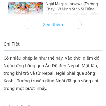
Ngài Marpa Lotsawa (Trường
Chay): Vị Minh Sư Nổi Tiếng
3
Của Phật Giáo Tây Tạng, Phần
15:00
3/4
Xem thêm
Câu Chuyện Thánh Nhân
2020-01-26
6436
Lượt Xem
Ngài Marpa Lotsawa (Trường
Chay): Vị Minh Sư Nổi Tiếng
Chi Tiết
4
Của Phật Giáo Tây Tạng, Phần
14:04
4/4
Có nhiều phép lạ như thế này. Vào thời điểm đó,
Câu Chuyện Thánh Nhân
2020-02-02
5634
Lượt Xem
Ngài từng băng qua Ấn Độ đến Nepal. Một lần,
trong khi trở về từ Nepal, Ngài phải qua sông
Koshi. Tương truyền rằng Ngài đã qua sông chỉ
trong một bước nhảy.