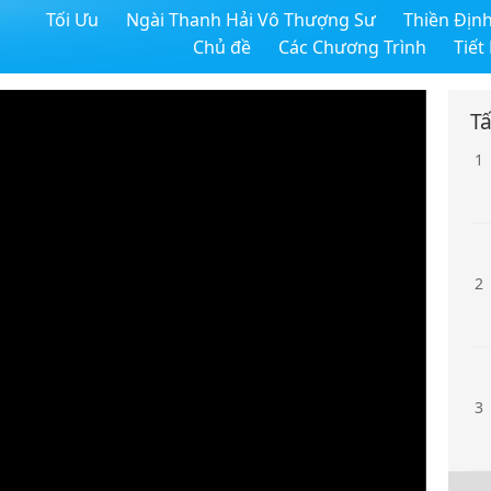
Tối Ưu
Ngài Thanh Hải Vô Thượng Sư
Thiền Địn
Chủ đề
Các Chương Trình
Tiết
Tấ
1
2
3