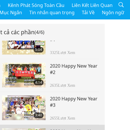
h
Kênh Phát Sóng Toàn Cầu
Liên Kết Liên Quan
 Mục Ngắn
Tin nhắn quan trọng
Tải Về
Ngôn ngữ
t cả các phần
(4/6)
2020 Happy New Year
#1
5:04
3325
Lượt Xem
2020 Happy New Year
#2
4:14
2635
Lượt Xem
2020 Happy New Year
#3
3:40
2655
Lượt Xem