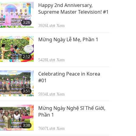
Happy 2nd Anniversary,
Supreme Master Television! #1
3:26
3926
Lượt Xem
Mừng Ngày Lễ Mẹ, Phần 1
2:12
5428
Lượt Xem
Celebrating Peace in Korea
#01
3:51
5934
Lượt Xem
Mừng Ngày Nghệ Sĩ Thế Giới,
Phần 1
3:38
7607
Lượt Xem