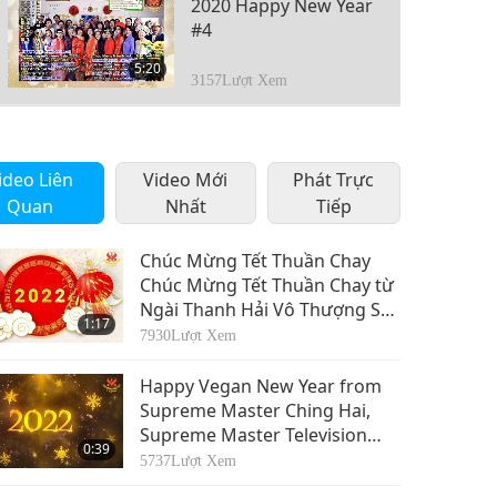
2020 Happy New Year
#4
5:20
3157
Lượt Xem
2020 Happy New Year
#5
ideo Liên
Video Mới
Phát Trực
4:13
Quan
Nhất
Tiếp
2254
Lượt Xem
2020 Happy New Year
Chúc Mừng Tết Thuần Chay
#6
Chúc Mừng Tết Thuần Chay từ
Ngài Thanh Hải Vô Thượng Sư,
3:30
1:17
đội ngũ Truyền Hình Vô
2376
Lượt Xem
7930
Lượt Xem
Thượng Sư và các Hội viên Hội
Quốc Tế Thanh Hải Vô Thượng
Happy Vegan New Year from
Sư (tất cả đều là người thuần
Supreme Master Ching Hai,
chay).
Supreme Master Television
0:39
Team and Association
5737
Lượt Xem
Members (all vegans)