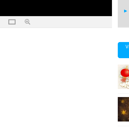
5
V
6