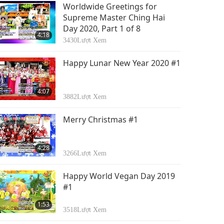
Worldwide Greetings for
Supreme Master Ching Hai
Day 2020, Part 1 of 8
4:18
3430
Lượt Xem
Happy Lunar New Year 2020 #1
4:07
3882
Lượt Xem
Merry Christmas #1
4:28
3266
Lượt Xem
Happy World Vegan Day 2019
#1
1:53
3518
Lượt Xem