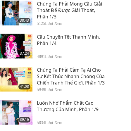
35:41
tháng 8, 2015
Chúng Ta Phải Mong Cầu Giải
7212
Lượt Xem
Thoát Để Được Giải Thoát,
Phần 1/3
Khuynh Hướng Thuần
38:43
Chay Khắp Thế Giới,
5125
Lượt Xem
Phần 8/11 Ngày 06
34:10
tháng 8, 2015
Câu Chuyện Tết Thanh Minh,
4872
Lượt Xem
Phần 1/4
Khuynh Hướng Thuần
37:24
Chay Khắp Thế Giới,
4891
Lượt Xem
Phần 9/11 Ngày 06
37:29
tháng 8, 2015
Chúng Ta Phải Cảm Tạ Ai Cho
5209
Lượt Xem
Sự Kết Thúc Nhanh Chóng Của
Chiến Tranh Thế Giới, Phần 1/3
Khuynh Hướng Thuần
41:08
Chay Khắp Thế Giới,
5949
Lượt Xem
Phần 10/11 Ngày 06
35:42
tháng 8, 2015
Luôn Nhớ Phẩm Chất Cao
5146
Lượt Xem
Thượng Của Mình, Phần 1/9
Khuynh Hướng Thuần
39:16
Chay Khắp Thế Giới,
5834
Lượt Xem
Phần 11/11 Ngày 06