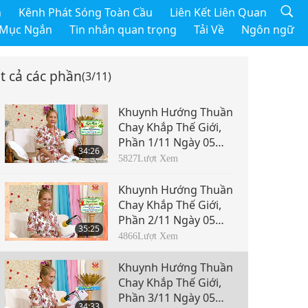
h
Kênh Phát Sóng Toàn Cầu
Liên Kết Liên Quan
 Mục Ngắn
Tin nhắn quan trọng
Tải Về
Ngôn ngữ
t cả các phần
(3/11)
Khuynh Hướng Thuần
Chay Khắp Thế Giới,
Phần 1/11 Ngày 05
34:26
tháng 8, 2015
5827
Lượt Xem
Khuynh Hướng Thuần
Chay Khắp Thế Giới,
Phần 2/11 Ngày 05
35:25
tháng 8, 2015
4866
Lượt Xem
Khuynh Hướng Thuần
Chay Khắp Thế Giới,
Phần 3/11 Ngày 05
34:33