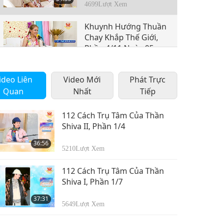
tháng 8, 2015
4699
Lượt Xem
Khuynh Hướng Thuần
Chay Khắp Thế Giới,
Phần 4/11 Ngày 05 &
34:10
06 tháng 8, 2015
4739
Lượt Xem
ideo Liên
Video Mới
Phát Trực
Khuynh Hướng Thuần
Quan
Nhất
Tiếp
Chay Khắp Thế Giới,
Phần 5/11 Ngày 06
33:46
tháng 8, 2015
112 Cách Trụ Tâm Của Thần
4552
Lượt Xem
Shiva II, Phần 1/4
Khuynh Hướng Thuần
36:56
Chay Khắp Thế Giới,
5210
Lượt Xem
Phần 6/11 Ngày 06
34:12
tháng 8, 2015
112 Cách Trụ Tâm Của Thần
4403
Lượt Xem
Shiva I, Phần 1/7
Khuynh Hướng Thuần
37:31
Chay Khắp Thế Giới,
5649
Lượt Xem
Phần 7/11 Ngày 06