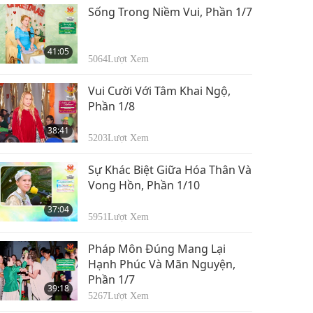
33:59
tháng 8, 2015
Sống Trong Niềm Vui, Phần 1/7
4770
Lượt Xem
41:05
5064
Lượt Xem
Vui Cười Với Tâm Khai Ngộ,
Phần 1/8
38:41
5203
Lượt Xem
Sự Khác Biệt Giữa Hóa Thân Và
Vong Hồn, Phần 1/10
37:04
5951
Lượt Xem
Pháp Môn Đúng Mang Lại
Hạnh Phúc Và Mãn Nguyện,
Phần 1/7
39:18
5267
Lượt Xem