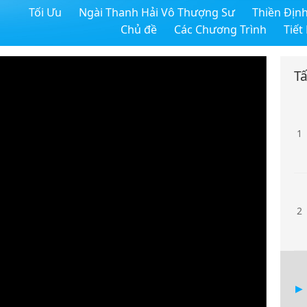
Tối Ưu
Ngài Thanh Hải Vô Thượng Sư
Thiền Địn
Chủ đề
Các Chương Trình
Tiết
Tấ
1
2