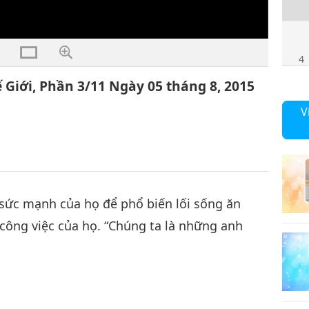
4
iới, Phần 3/11 Ngày 05 tháng 8, 2015
V
5
sức mạnh của họ để phổ biến lối sống ăn
6
à công việc của họ. “Chúng ta là những anh
7