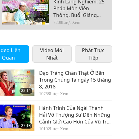
Kinh Lăng Nghiêm: 25
Pháp Môn Viên
Thông, Buổi Giảng
34:32
Thứ Ba, Phần 4/6
7208
Lượt Xem
Ngày 6 tháng 4, 2019
Kinh Lăng Nghiêm: 25
Pháp Môn Viên
ideo Liên
Video Mới
Thông, Buổi Giảng
Phát Trực
37:41
Thứ Ba, Phần 5/6
Quan
Nhất
Tiếp
6804
Lượt Xem
Ngày 6 tháng 4, 2019
Kinh Lăng Nghiêm: 25
Đạo Tràng Chân Thật Ở Bên
Pháp Môn Viên
Trong Chúng Ta ngày 15 tháng
Thông, Buổi Giảng
8, 2018
37:35
22:14
Thứ Ba, Phần 6/6
7072
Lượt Xem
10768
Lượt Xem
Ngày 6 tháng 4, 2019
Hành Trình Của Ngài Thanh
Hải Vô Thượng Sư Đến Những
Cảnh Glới Cao Hơn Của Vũ Trụ,
27:13
Phần 1/6 ngày 16 tháng 6,
10192
Lượt Xem
2013