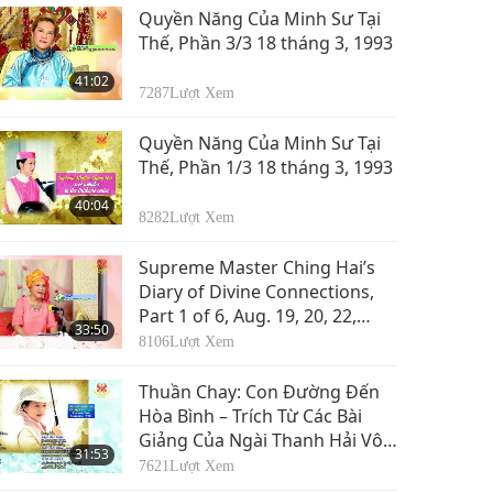
Quyền Năng Của Minh Sư Tại
Thế, Phần 3/3 18 tháng 3, 1993
41:02
7287
Lượt Xem
Quyền Năng Của Minh Sư Tại
Thế, Phần 1/3 18 tháng 3, 1993
40:04
8282
Lượt Xem
Supreme Master Ching Hai’s
Diary of Divine Connections,
Part 1 of 6, Aug. 19, 20, 22,
33:50
2013
8106
Lượt Xem
Thuần Chay: Con Đường Đến
Hòa Bình – Trích Từ Các Bài
Giảng Của Ngài Thanh Hải Vô
31:53
Thượng Sư, Phần 1/2
7621
Lượt Xem