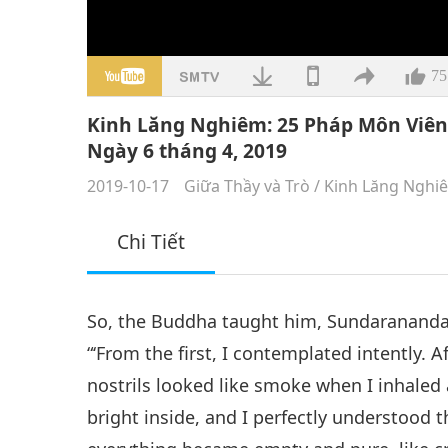
75
Kinh Lăng Nghiêm: 25 Pháp Môn Viên
Ngày 6 tháng 4, 2019
2019-10-17
Giữa Thầy và Trò
/
Kinh Lăng Nghi
Chi Tiết
So, the Buddha taught him, Sundarananda,
“‘From the first, I contemplated intently. 
nostrils looked like smoke when I inhale
bright inside, and I perfectly understood t