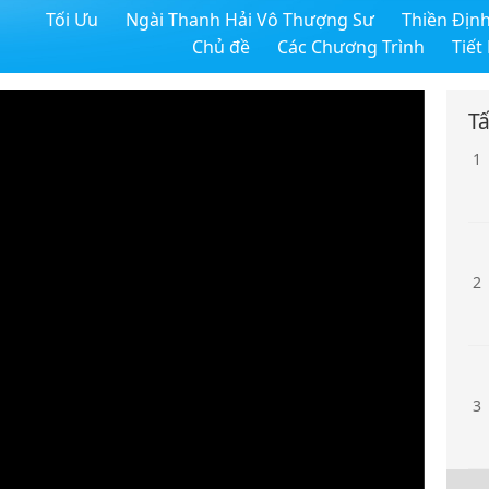
Tối Ưu
Ngài Thanh Hải Vô Thượng Sư
Thiền Địn
Chủ đề
Các Chương Trình
Tiết
Tấ
1
2
3