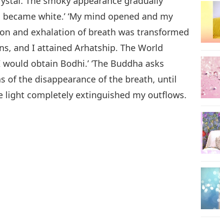
rystal. The smoky appearance gradually
ls became white.’ ‘My mind opened and my
ion and exhalation of breath was transformed
ons, and I attained Arhatship. The World
I would obtain Bodhi.’ ‘The Buddha asks
s of the disappearance of the breath, until
he light completely extinguished my outflows.