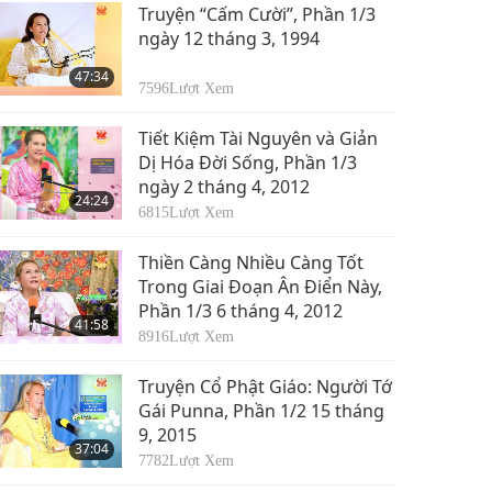
Truyện “Cấm Cười”, Phần 1/3
ngày 12 tháng 3, 1994
47:34
7596
Lượt Xem
Tiết Kiệm Tài Nguyên và Giản
Dị Hóa Đời Sống, Phần 1/3
ngày 2 tháng 4, 2012
24:24
6815
Lượt Xem
Thiền Càng Nhiều Càng Tốt
Trong Giai Đoạn Ân Điển Này,
Phần 1/3 6 tháng 4, 2012
41:58
8916
Lượt Xem
Truyện Cổ Phật Giáo: Người Tớ
Gái Punna, Phần 1/2 15 tháng
9, 2015
37:04
7782
Lượt Xem