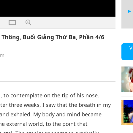
 Thông, Buổi Giảng Thứ Ba, Phần 4/6
5
V
êm
6
 to contemplate on the tip of his nose.
After three weeks, I saw that the breath in my
d and exhaled. My body and mind became
he external world, to the point that