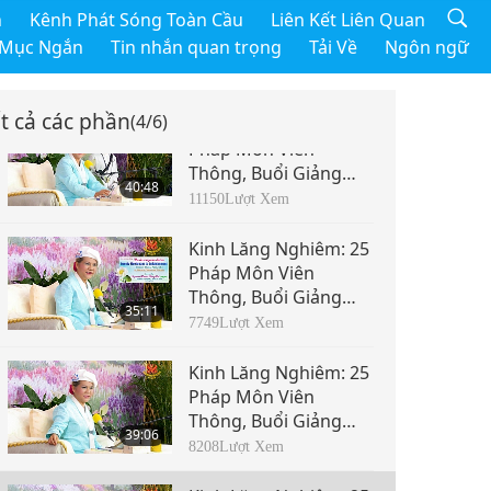
h
Kênh Phát Sóng Toàn Cầu
Liên Kết Liên Quan
 Mục Ngắn
Tin nhắn quan trọng
Tải Về
Ngôn ngữ
t cả các phần
(4/6)
Kinh Lăng Nghiêm: 25
Pháp Môn Viên
Thông, Buổi Giảng
40:48
Thứ Ba, Phần 1/6
11150
Lượt Xem
Ngày 6 tháng 4, 2019
Kinh Lăng Nghiêm: 25
Pháp Môn Viên
Thông, Buổi Giảng
35:11
Thứ Ba, Phần 2/6
7749
Lượt Xem
Ngày 6 tháng 4, 2019
Kinh Lăng Nghiêm: 25
Pháp Môn Viên
Thông, Buổi Giảng
39:06
Thứ Ba, Phần 3/6
8208
Lượt Xem
Ngày 6 tháng 4, 2019