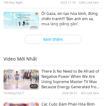
phụ nữ, đàn ông + trẻ em sao?
Tiết Mục Ngắn
2023-11-10
5285
Lượt Xem
Bây giờ hãy nhìn vào kẻ thù của
bạn. Chẳng phải họ cũng giống
Ôi Gaza, xin tạo hòa bình, đừng
vậy sao? Hãy bỏ súng xuống! Bắt
chiến tranh!!! ‘Bán anh em xa,
tay họ!
mua láng giềng gần’.
2:03
Tiết Mục Ngắn
2023-10-19
9605
Lượt Xem
Xem thêm
Bạn muốn người đời sau nhớ đến
mình ra sao? 1 - Kẻ hiếu chiến tà
ác, giết người 2 - Nhà lãnh đạo
Video Mới Nhất
1:06
thế giới nhân từ? Huyền thoại thứ
nhất? Bạn nói đúng: đó không
Tiết Mục Ngắn
2023-06-01
5235
Lượt Xem
There Is No Need to Be Afraid of
phải là lựa chọn thông minh!
Negative Power When We Are
Huyền thoại thứ hai? Bạn là người
Deaths in Conflicts with Russian
Using Supreme Master TV Max
tuyệt nhất!!!
Involvement
4:25
Because Energy Generated from
It Is Far More Powerful than Any
Tin Đáng Chú Ý
2026-08-07
463
Lượt Xem
3:07
Negative Entity
Tiết Mục Ngắn
2022-07-12
4582
Lượt Xem
Các Cuộc Đàm Phán Hòa Bình