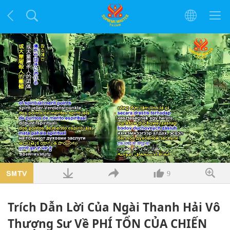
Đã
tải
:
Thời
0:02
/
Độ
1:12
Tạm
Tắt
Chất
Toàn
35.88%
dừng
tiếng
lượng
màn
hình
gian
dài
9
hiện
Trích Dẫn Lời Của Ngài Thanh Hải Vô
tại
Thượng Sư Về PHÍ TỔN CỦA CHIẾN