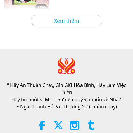
38:45
Giữa Thầy và Trò
2026-08-06
869
Lượt Xem
Xem thêm
Câu Hỏi Của MAPA Dành Cho Sư
Phụ, Phần 1/2
25:38
Tin Đáng Chú Ý
2026-08-05
7459
Lượt Xem
“Fast Charge” Is Wonderful Way
to Reconnect to GOD Within
Whenever Material World Begins
“ Hãy Ăn Thuần Chay, Gìn Giữ Hòa Bình, Hãy Làm Việc
3:46
to Feel Too Imposing
Thiện.
Tin Đáng Chú Ý
2026-08-05
1303
Lượt Xem
Hãy tìm một vị Minh Sư nếu quý vị muốn về Nhà.”
~ Ngài Thanh Hải Vô Thượng Sư (thuần chay)
Tin Đáng Chú Ý
38:07