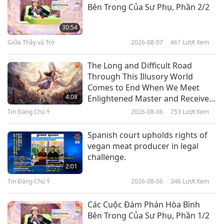
Bên Trong Của Sư Phụ, Phần 2/2
Những kẻ xâm lược khát máu
thuộc về nhà thương điên –
30:54
không thuộc bất kỳ quốc gia nào!
Giữa Thầy và Trò
2026-08-07
461
Lượt Xem
4:55
Tiết Mục Ngắn
2022-03-04
6601
Lượt Xem
The Long and Difficult Road
Through This Illusory World
Những Người tị nạn Ưu việt trong
Comes to End When We Meet
Xã hội Phần 1/2
4:08
Enlightened Master and Receive
Initiation
Tin Đáng Chú Ý
2026-08-06
753
Lượt Xem
5:18
Tiết Mục Ngắn
2021-07-04
5415
Lượt Xem
Spanish court upholds rights of
vegan meat producer in legal
Trích Dẫn Về Việc Lãnh Đạo Với
challenge.
Hòa Bình
2:01
Tin Đáng Chú Ý
2026-08-06
346
Lượt Xem
12:56
Tiết Mục Ngắn
2019-11-10
4695
Lượt Xem
Các Cuộc Đàm Phán Hòa Bình
Bên Trong Của Sư Phụ, Phần 1/2