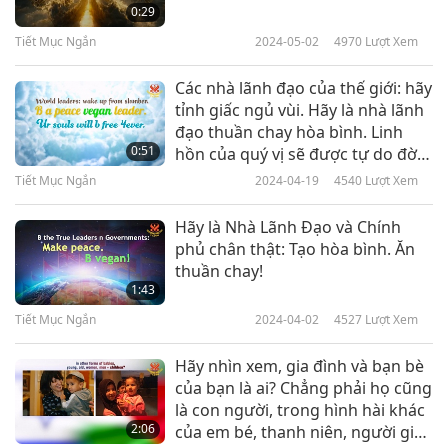
Trích Dẫn Lời Của Ngài Thanh
0:29
Hải Vô Thượng Sư Về PHÍ TỔN
Tiết Mục Ngắn
2024-05-02
4970
Lượt Xem
5
CỦA CHIẾN TRANH, Phần 5
2:07
Các nhà lãnh đạo của thế giới: hãy
Tiết Mục Ngắn
2019-12-08
5008
Lượt Xem
tỉnh giấc ngủ vùi. Hãy là nhà lãnh
đạo thuần chay hòa bình. Linh
Trích Dẫn Lời Của Ngài Thanh
0:51
hồn của quý vị sẽ được tự do đời
Hải Vô Thượng Sư Về PHÍ TỔN
đời.
Tiết Mục Ngắn
2024-04-19
4540
Lượt Xem
6
CỦA CHIẾN TRANH, Phần 6
2:35
Hãy là Nhà Lãnh Đạo và Chính
Tiết Mục Ngắn
2019-12-07
4437
Lượt Xem
phủ chân thật: Tạo hòa bình. Ăn
thuần chay!
1:43
Tiết Mục Ngắn
2024-04-02
4527
Lượt Xem
Hãy nhìn xem, gia đình và bạn bè
của bạn là ai? Chẳng phải họ cũng
là con người, trong hình hài khác
2:06
của em bé, thanh niên, người già,