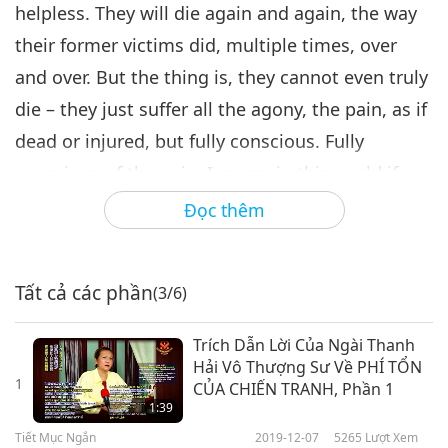
helpless. They will die again and again, the way
their former victims did, multiple times, over
and over. But the thing is, they cannot even truly
die – they just suffer all the agony, the pain, as if
dead or injured, but fully conscious. Fully
conscious of the pain. I mean, in this world if
you are under operation, the doctor gives you
Đọc thêm
anesthesia so that you don’t feel the pain, but in
hell, no. You’re fully conscious and you’ll be
Tất cả các phần
(3/6)
feeling like that again, again, and again, non-
stop.
Trích Dẫn Lời Của Ngài Thanh
Hải Vô Thượng Sư Về PHÍ TỔN
1
CỦA CHIẾN TRANH, Phần 1
1:39
Tiết Mục Ngắn
2019-12-07
5265
Lượt Xem