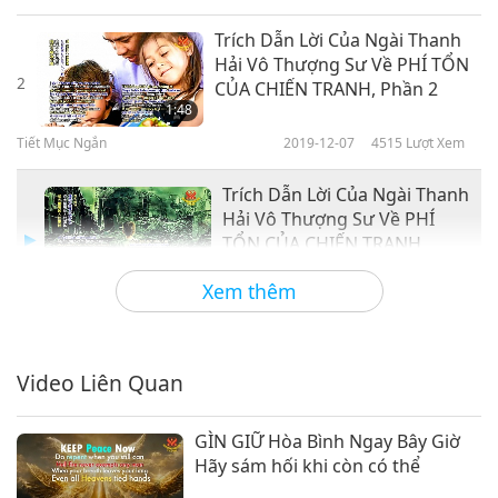
Trích Dẫn Lời Của Ngài Thanh
Hải Vô Thượng Sư Về PHÍ TỔN
2
CỦA CHIẾN TRANH, Phần 2
1:48
Tiết Mục Ngắn
2019-12-07
4515
Lượt Xem
Trích Dẫn Lời Của Ngài Thanh
Hải Vô Thượng Sư Về PHÍ
TỔN CỦA CHIẾN TRANH,
1:12
Phần 3
Xem thêm
Tiết Mục Ngắn
2019-12-07
4732
Lượt Xem
Trích Dẫn Lời Của Ngài Thanh
Hải Vô Thượng Sư Về PHÍ TỔN
Video Liên Quan
4
CỦA CHIẾN TRANH, Phần 4
1:16
GÌN GIỮ Hòa Bình Ngay Bây Giờ
Tiết Mục Ngắn
2019-12-07
4649
Lượt Xem
Hãy sám hối khi còn có thể