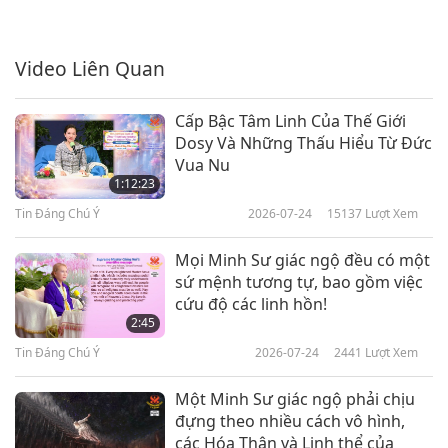
Tin Đáng Chú Ý
2019-08-06
4499
Lượt Xem
Video Liên Quan
Tin Đáng Chú Ý
7
Cấp Bậc Tâm Linh Của Thế Giới
30:24
Dosy Và Những Thấu Hiểu Từ Đức
Vua Nu
Tin Đáng Chú Ý
2019-08-07
4822
Lượt Xem
1:12:23
Tin Đáng Chú Ý
Tin Đáng Chú Ý
2026-07-24
15137
Lượt Xem
8
Mọi Minh Sư giác ngộ đều có một
48:30
sứ mệnh tương tự, bao gồm việc
cứu độ các linh hồn!
Tin Đáng Chú Ý
2019-08-08
4589
Lượt Xem
2:45
Tin Đáng Chú Ý
Tin Đáng Chú Ý
2026-07-24
2441
Lượt Xem
9
Một Minh Sư giác ngộ phải chịu
44:29
đựng theo nhiều cách vô hình,
các Hóa Thân và Linh thể của
Tin Đáng Chú Ý
2019-08-09
4398
Lượt Xem