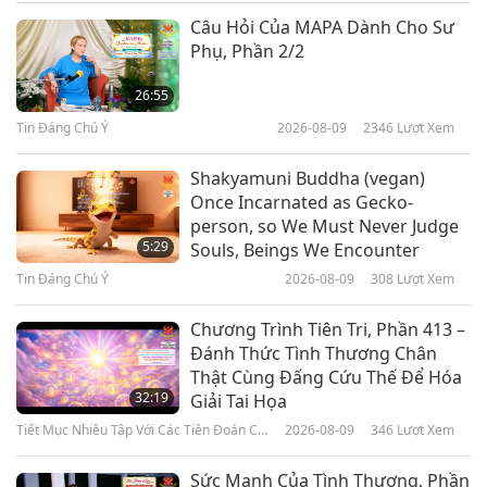
Tin Đáng Chú Ý
Tin Đáng Chú Ý
2026-07-20
2561
Lượt Xem
Câu Hỏi Của MAPA Dành Cho Sư
Phụ, Phần 2/2
13
Không phải tôn giáo dẫn con
32:16
người đi lạc lối, mà chính sự hiểu
26:55
sai và diễn giải sai lạc giáo lý tôn
Tin Đáng Chú Ý
2019-08-13
4323
Lượt Xem
Tin Đáng Chú Ý
2026-08-09
2346
Lượt Xem
4:14
giáo mới gây tổn hại cho những
tín đồ!
Tin Đáng Chú Ý
Tin Đáng Chú Ý
2026-07-19
2923
Lượt Xem
Shakyamuni Buddha (vegan)
Once Incarnated as Gecko-
14
Em có một mẹo về lợi ích dinh
person, so We Must Never Judge
30:12
dưỡng của cần tây và nước ép
5:29
Souls, Beings We Encounter
cần tây.
Tin Đáng Chú Ý
2019-08-14
4387
Lượt Xem
Tin Đáng Chú Ý
2026-08-09
308
Lượt Xem
1:25
Tin Đáng Chú Ý
Tin Đáng Chú Ý
2026-07-19
2422
Lượt Xem
Chương Trình Tiên Tri, Phần 413 –
Đánh Thức Tình Thương Chân
15
Một Minh Sư tại thế sẵn lòng hy
Thật Cùng Đấng Cứu Thế Để Hóa
41:18
sinh và làm bất cứ điều gì cần
32:19
Giải Tai Họa
thiết để cứu độ và giải thoát tất
Tin Đáng Chú Ý
2019-08-15
4329
Lượt Xem
Tiết Mục Nhiều Tập Với Các Tiên Đoán Cổ
2026-08-09
346
Lượt Xem
3:56
cả mọi linh hồn, trong mọi kiếp
Xưa Về Địa Cầu
sống và mọi chiều không gian.
Tin Đáng Chú Ý
Tin Đáng Chú Ý
2026-07-18
3120
Lượt Xem
Sức Mạnh Của Tình Thương, Phần