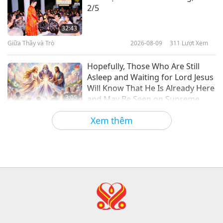
2/5
16
3rd Annual Food 4 Thought
32:45
Festival at Stanford University,
32:43
California, USA
Tin Đáng Chú Ý
2019-08-16
4319
Lượt Xem
Giữa Thầy và Trò
2026-08-09
311
Lượt Xem
4:34
Tin Đáng Chú Ý
Tin Đáng Chú Ý
2026-07-18
2546
Lượt Xem
Hopefully, Those Who Are Still
Asleep and Waiting for Lord Jesus
17
Will Know That He Is Already Here
30:15
3:05
and May Be Seen on Supreme
Tin Đáng Chú Ý
2019-08-17
3935
Lượt Xem
Master Television
Tin Đáng Chú Ý
2026-08-08
843
Lượt Xem
Xem thêm
Tin Đáng Chú Ý
VEG TREND NEWS FROM
AROUND THE WORLD, April to
18
June 2026 - Part 1 of 2
30:30
3:40
Tin Đáng Chú Ý
2019-08-18
3877
Lượt Xem
Tiết Mục Ngắn
2026-08-08
317
Lượt Xem
Tin Đáng Chú Ý
VEG TREND NEWS FROM
AROUND THE WORLD, April to
19