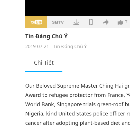
7
Tin Đáng Chú Ý
2019-07-21
Tin Đáng Chú Ý
Chi Tiết
Our Beloved Supreme Master Ching Hai gr
Award to refugee protector from France, Y
World Bank, Singapore trials green-roof b
Nigeria, kind United States police officer
cancer after adopting plant-based diet and