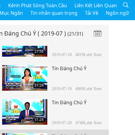
Tin Đáng Chú Ý
h
Kênh Phát Sóng Toàn Cầu
Liên Kết Liên Quan
 Mục Ngắn
Tin nhắn quan trọng
Tải Về
Ngôn ngữ
37:58
2019-07-17
4817
Lượt Xem
in Đáng Chú Ý
( 2019-07 )
(21/31)
Tin Đáng Chú Ý
27:56
2019-07-18
4819
Lượt Xem
Tin Đáng Chú Ý
31:24
2019-07-19
4869
Lượt Xem
Tin Đáng Chú Ý
31:28
2019-07-20
4740
Lượt Xem