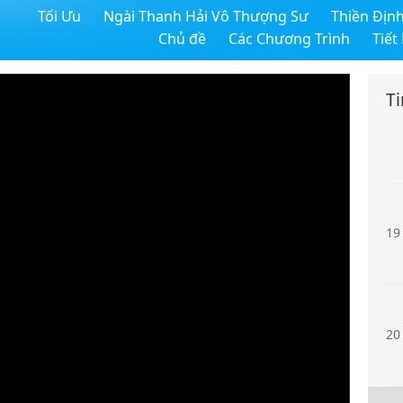
Tối Ưu
Ngài Thanh Hải Vô Thượng Sư
Thiền Địn
17
Chủ đề
Các Chương Trình
Tiết
T
18
19
20