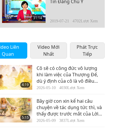
Tin Đáng Chú Ý
31:14
2019-07-21
4702
Lượt Xem
Tin Đáng Chú Ý
ideo Liên
Video Mới
Phát Trực
29:23
Quan
Nhất
Tiếp
2019-07-22
4758
Lượt Xem
Tin Đáng Chú Ý
Cô sẽ có công đức vô lượng
khi làm việc của Thượng Đế,
dù ý định của cô là vô điều
37:20
4:19
kiện!” dù ý định của cô là vô
2019-07-23
4928
Lượt Xem
2026-05-10
4030
Lượt Xem
điều kiện!
Tin Đáng Chú Ý
Bây giờ con xin kể hai câu
chuyện về tác dụng tức thì, và
thấy được trước mắt của Lời
30:20
5:15
Cầu Nguyện Hằng Ngày Mạnh
2019-07-24
4600
Lượt Xem
2026-05-09
3837
Lượt Xem
Mẽ Nhất.