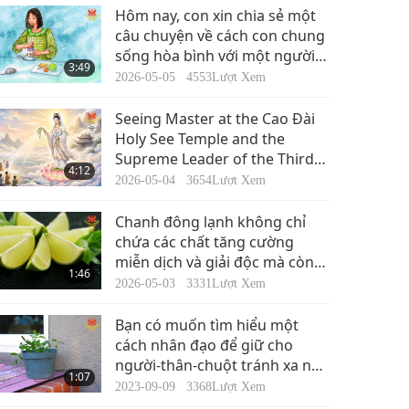
Tin Đáng Chú Ý
Hôm nay, con xin chia sẻ một
câu chuyện về cách con chung
sống hòa bình với một người-
30:42
3:49
thân-chuột.
2019-07-29
4968
Lượt Xem
2026-05-05
4553
Lượt Xem
Tin Đáng Chú Ý
Seeing Master at the Cao Đài
Holy See Temple and the
Supreme Leader of the Third
33:45
4:12
Universal Salvation
2019-07-30
4909
Lượt Xem
2026-05-04
3654
Lượt Xem
Tin Đáng Chú Ý
Chanh đông lạnh không chỉ
chứa các chất tăng cường
miễn dịch và giải độc mà còn
29:26
1:46
hỗ trợ tiêu hóa và trao đổi
2019-07-31
4782
Lượt Xem
2026-05-03
3331
Lượt Xem
chất.
Bạn có muốn tìm hiểu một
cách nhân đạo để giữ cho
người-thân-chuột tránh xa nhà
1:07
bạn không?
2023-09-09
3368
Lượt Xem