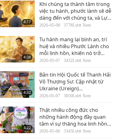
Tin Đáng Chú Ý
Khi chúng ta thành tâm trong
việc tu hành, phước lành sẽ dễ
dàng đến với chúng ta, và Lực
32:12
4:17
Lượng Minh Sư có thể sắp xếp
2019-07-25
4682
Lượt Xem
2026-05-08
3778
Lượt Xem
cuộc sống của chúng ta theo
Tin Đáng Chú Ý
những cách thuận lợi ngay cả
Tu hành mang lại bình an, trí
khi hoàn cảnh có vẻ hạn chế.
huệ và nhiều Phước Lành cho
mỗi linh hồn, khiến nó trở
31:38
4:38
thành điều quan trọng nhất
2019-07-26
4531
Lượt Xem
2026-05-07
3432
Lượt Xem
mà chúng ta có thể làm trong
Tin Đáng Chú Ý
cuộc đời này.
Bản tin Hội Quốc tế Thanh Hải
Vô Thượng Sư: Cập nhật từ
Ukraine (Ureign)…
31:29
4:32
2019-07-27
4622
Lượt Xem
2026-05-07
3050
Lượt Xem
Tin Đáng Chú Ý
Thật nhiều công đức cho
những hành động đầy quan
tâm vì sự thăng hoa linh hồn
32:31
4:22
của các đồng cư dân chúng ta.
2019-07-28
4688
Lượt Xem
2026-05-06
3343
Lượt Xem