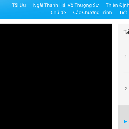
Tối Ưu
Ngài Thanh Hải Vô Thượng Sư
Thiền Địn
Chủ đề
Các Chương Trình
Tiết
Tấ
1
2