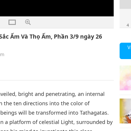
4
Sắc Ấm Và Thọ Ấm, Phần 3/9 ngày 26
V
êm
5
6
eiled, bright and penetrating, an internal
n the ten directions into the color of
f beings will be transformed into Tathagatas.
 a platform of celestial Light, surrounded by
7