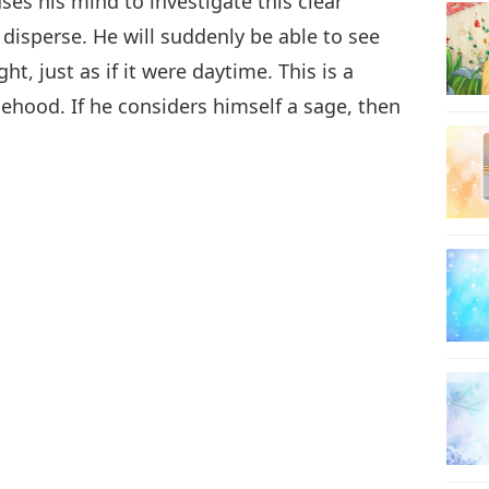
es his mind to investigate this clear
 disperse. He will suddenly be able to see
t, just as if it were daytime. This is a
8
ehood. If he considers himself a sage, then
9