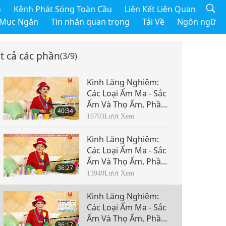
h
Kênh Phát Sóng Toàn Cầu
Liên Kết Liên Quan
 Mục Ngắn
Tin nhắn quan trọng
Tải Về
Ngôn ngữ
t cả các phần
(3/9)
Kinh Lăng Nghiêm:
Các Loại Ấm Ma - Sắc
Ấm Và Thọ Ấm, Phần
40:34
1/9 ngày 26 tháng 12,
16703
Lượt Xem
2018
Kinh Lăng Nghiêm:
Các Loại Ấm Ma - Sắc
Ấm Và Thọ Ấm, Phần
36:27
2/9 ngày 26 tháng 12,
13949
Lượt Xem
2018
Kinh Lăng Nghiêm:
Các Loại Ấm Ma - Sắc
Ấm Và Thọ Ấm, Phần
36:17