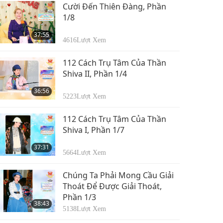
36:22
7/9 Ngày 26 tháng 12,
Cười Đến Thiên Đàng, Phần
22729
Lượt Xem
2018
1/8
Kinh Lăng Nghiêm:
37:55
Các Loại Ấm Ma - Sắc
4616
Lượt Xem
Ấm Và Thọ Ấm, Phần
37:40
8/9 Ngày 26 tháng 12,
112 Cách Trụ Tâm Của Thần
13010
Lượt Xem
2018
Shiva II, Phần 1/4
Kinh Lăng Nghiêm:
36:56
Các Loại Ấm Ma - Sắc
5223
Lượt Xem
Ấm Và Thọ Ấm, Phần
34:37
9/9 Ngày 26 tháng 12,
112 Cách Trụ Tâm Của Thần
13228
Lượt Xem
2018
Shiva I, Phần 1/7
37:31
5664
Lượt Xem
Chúng Ta Phải Mong Cầu Giải
Thoát Để Được Giải Thoát,
Phần 1/3
38:43
5138
Lượt Xem