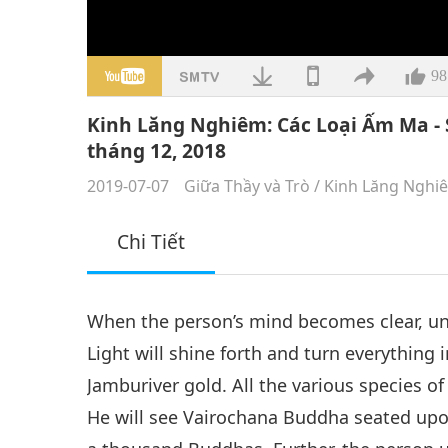
98
Kinh Lăng Nghiêm: Các Loại Ấm Ma - 
tháng 12, 2018
2019-07-07
Giữa Thầy và Trò
/
Kinh Lăng Nghi
Chi Tiết
When the person’s mind becomes clear, unv
Light will shine forth and turn everything i
Jamburiver gold. All the various species o
He will see Vairochana Buddha seated upon