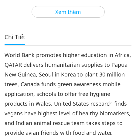
3
26:52
Xem thêm
Tin Đáng Chú Ý
2019-06-03
5304
Lượt Xem
Tin Đáng Chú Ý
Chi Tiết
4
29:47
World Bank promotes higher education in Africa,
Tin Đáng Chú Ý
2019-06-04
5163
Lượt Xem
QATAR delivers humanitarian supplies to Papua
Tin Đáng Chú Ý
New Guinea, Seoul in Korea to plant 30 million
trees, Canada funds green awareness mobile
5
27:44
application, schools to offer free hygiene
Tin Đáng Chú Ý
2019-06-05
5017
Lượt Xem
products in Wales, United States research finds
vegans have highest level of healthy biomarkers,
Tin Đáng Chú Ý
and Indian animal rescue team takes steps to
6
provide avian friends with food and water.
27:38