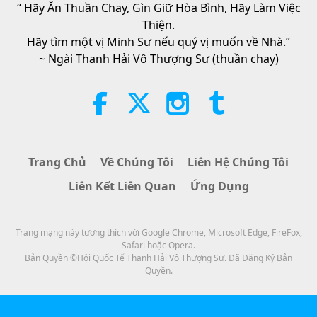
“ Hãy Ăn Thuần Chay, Gìn Giữ Hòa Bình, Hãy Làm Việc
27:50
38:45
Thiện.
Tin Đáng Chú Ý
2019-06-19
5601
Lượt Xem
Giữa Thầy và Trò
2026-08-06
1138
Lượt Xem
Hãy tìm một vị Minh Sư nếu quý vị muốn về Nhà.”
~ Ngài Thanh Hải Vô Thượng Sư (thuần chay)
Tin Đáng Chú Ý
Spanish court upholds rights of
vegan meat producer in legal
20
challenge.
0:35
2:01
Tin Đáng Chú Ý
2019-06-20
1040
Lượt Xem
Tin Đáng Chú Ý
2026-08-06
415
Lượt Xem
Tin Đáng Chú Ý
Trang Chủ
Về Chúng Tôi
Liên Hệ Chúng Tôi
Câu Hỏi Của MAPA Dành Cho Sư
Liên Kết Liên Quan
Ứng Dụng
Phụ, Phần 1/2
21
26:39
25:38
Tin Đáng Chú Ý
2019-06-23
5769
Lượt Xem
Trang mạng này tương thích với Google Chrome, Microsoft Edge, FireFox,
Tin Đáng Chú Ý
2026-08-05
8132
Lượt Xem
Safari hoặc Opera.
Tin Đáng Chú Ý
Bản Quyền ©Hội Quốc Tế Thanh Hải Vô Thượng Sư. Đã Đăng Ký Bản
“Fast Charge” Is Wonderful Way
Quyền.
to Reconnect to GOD Within
22
Whenever Material World Begins
30:50
3:46
to Feel Too Imposing