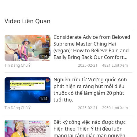
Tin Đáng Chú Ý
2019-06-06
5310
Lượt Xem
Video Liên Quan
Tin Đáng Chú Ý
7
Considerate Advice from Beloved
27:38
Supreme Master Ching Hai
(vegan): How to Relieve Pain and
Tin Đáng Chú Ý
2019-06-07
5169
Lượt Xem
1:14
Easily Bring Back Our Comfort
and Good Mood
Tin Đáng Chú Ý
Tin Đáng Chú Ý
2025-02-21
4821
Lượt Xem
8
Nghiên cứu từ Vương quốc Anh
28:21
phát hiện ra rằng hút mỗi điếu
thuốc có thể làm giảm 20 phút
Tin Đáng Chú Ý
2019-06-08
4986
Lượt Xem
1:14
tuổi thọ.
Tin Đáng Chú Ý
Tin Đáng Chú Ý
2025-02-21
2950
Lượt Xem
9
Bất kỳ công việc nào được thực
28:41
hiện theo Thiên Ý thì đều luôn
mang lại cảm giác mãn nguyện
Tin Đáng Chú Ý
2019-06-09
5715
Lượt Xem