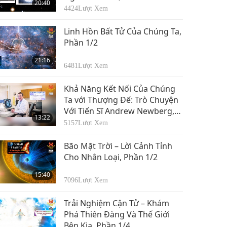
20:40
4424
Lượt Xem
Linh Hồn Bất Tử Của Chúng Ta,
Phần 1/2
21:16
6481
Lượt Xem
Khả Năng Kết Nối Của Chúng
Ta với Thượng Đế: Trò Chuyện
Với Tiến Sĩ Andrew Newberg,
13:22
Phần 1/2
5157
Lượt Xem
Bão Mặt Trời – Lời Cảnh Tỉnh
Cho Nhân Loại, Phần 1/2
15:40
7096
Lượt Xem
Trải Nghiệm Cận Tử – Khám
Phá Thiên Đàng Và Thế Giới
Bên Kia, Phần 1/4