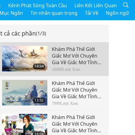
h
Kênh Phát Sóng Toàn Cầu
Liên Kết Liên Quan
 Mục Ngắn
Tin nhắn quan trọng
Tải Về
Ngôn ngữ
t cả các phần
(1/3)
Khám Phá Thế Giới
Giấc Mơ Với Chuyên
Gia Về Giấc Mơ Tỉnh
14:34
Tiến Sĩ Clare Johnson,
10008
Lượt Xem
Phần 1/3
Khám Phá Thế Giới
Giấc Mơ Với Chuyên
Gia Về Giấc Mơ Tỉnh
13:32
Tiến Sĩ Clare Johnson,
7999
Lượt Xem
Phần 2/3
Khám Phá Thế Giới
Giấc Mơ Với Chuyên
Gia Về Giấc Mơ Tỉnh
15:28