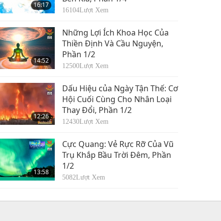
16:17
16104
Lượt Xem
Những Lợi Ích Khoa Học Của
Thiền Định Và Cầu Nguyện,
Phần 1/2
14:52
12500
Lượt Xem
Dấu Hiệu của Ngày Tận Thế: Cơ
Hội Cuối Cùng Cho Nhân Loại
Thay Đổi, Phần 1/2
12:26
12430
Lượt Xem
Cực Quang: Vẻ Rực Rỡ Của Vũ
Trụ Khắp Bầu Trời Đêm, Phần
1/2
13:58
5082
Lượt Xem