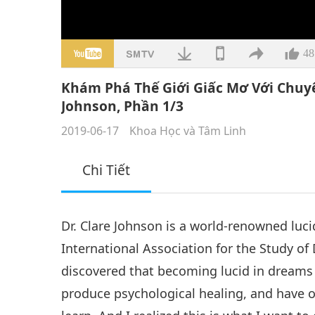
48
Khám Phá Thế Giới Giấc Mơ Với Chuyên
Johnson, Phần 1/3
2019-06-17
Khoa Học và Tâm Linh
Chi Tiết
Dr. Clare Johnson is a world-renowned luci
International Association for the Study 
discovered that becoming lucid in dreams 
produce psychological healing, and have o