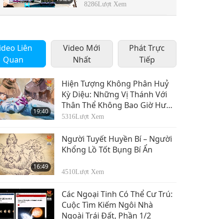
Tiến Sĩ Clare Johnson,
8286
Lượt Xem
Phần 3/3
ideo Liên
Video Mới
Phát Trực
Quan
Nhất
Tiếp
Hiện Tượng Không Phân Huỷ
Kỳ Diệu: Những Vị Thánh Với
Thân Thể Không Bao Giờ Hư
19:40
Hoại, Phần 1/2
5316
Lượt Xem
Người Tuyết Huyền Bí – Người
Khổng Lồ Tốt Bụng Bí Ẩn
16:49
4510
Lượt Xem
Các Ngoại Tinh Có Thể Cư Trú:
Cuộc Tìm Kiếm Ngôi Nhà
Ngoài Trái Đất, Phần 1/2