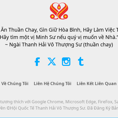
 Ăn Thuần Chay, Gìn Giữ Hòa Bình, Hãy Làm Việc 
Hãy tìm một vị Minh Sư nếu quý vị muốn về Nhà.
~ Ngài Thanh Hải Vô Thượng Sư (thuần chay)
Về Chúng Tôi
Liên Hệ Chúng Tôi
Liên Kết Liên Quan
ương thích với Google Chrome, Microsoft Edge, FireFox, S
ền ©Hội Quốc Tế Thanh Hải Vô Thượng Sư. Đã Đăng Ký Bả