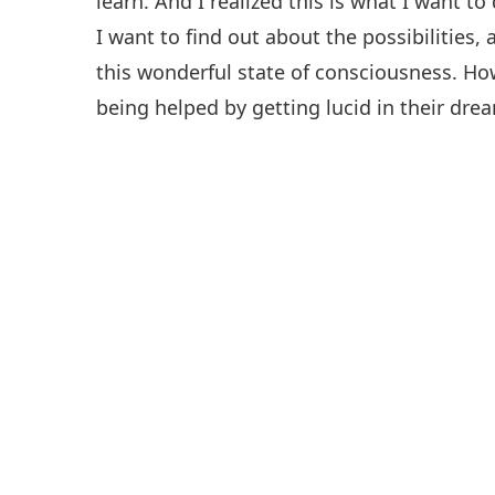
learn. And I realized this is what I want to
I want to find out about the possibilities,
this wonderful state of consciousness. How
being helped by getting lucid in their dre