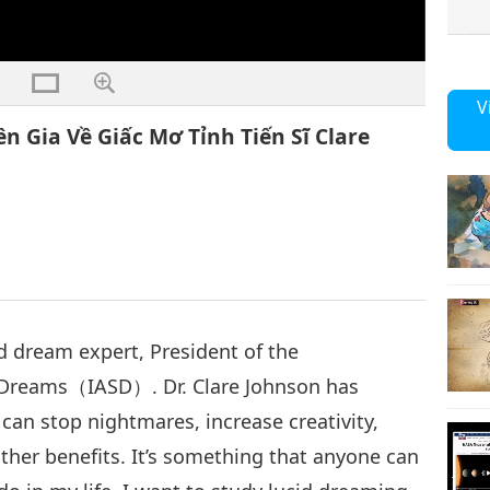
V
 Gia Về Giấc Mơ Tỉnh Tiến Sĩ Clare
d dream expert, President of the
of Dreams（IASD）. Dr. Clare Johnson has
can stop nightmares, increase creativity,
ther benefits. It’s something that anyone can