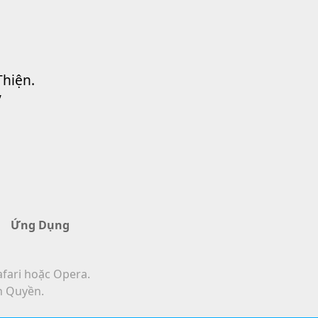
Thiện.
”
Ứng Dụng
afari hoặc Opera.
n Quyền.