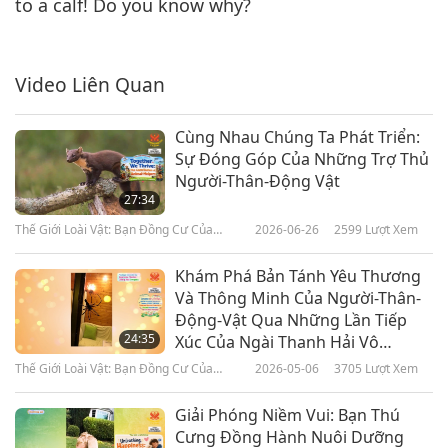
to a calf! Do you know why?
Video Liên Quan
Cùng Nhau Chúng Ta Phát Triển:
Sự Đóng Góp Của Những Trợ Thủ
Người-Thân-Động Vật
27:34
Thế Giới Loài Vật: Bạn Đồng Cư Của
2026-06-26
2599
Lượt Xem
Chúng Ta
Khám Phá Bản Tánh Yêu Thương
Và Thông Minh Của Người-Thân-
Động-Vật Qua Những Lần Tiếp
24:35
Xúc Của Ngài Thanh Hải Vô
Thượng Sư (thuần chay): Phần 1
Thế Giới Loài Vật: Bạn Đồng Cư Của
2026-05-06
3705
Lượt Xem
Trong Loạt Chương Trình Nhiều
Chúng Ta
Phần
Giải Phóng Niềm Vui: Bạn Thú
Cưng Đồng Hành Nuôi Dưỡng