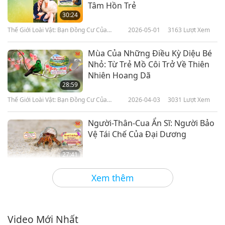
Tâm Hồn Trẻ
30:24
Thế Giới Loài Vật: Bạn Đồng Cư Của
2026-05-01
3163
Lượt Xem
Chúng Ta
Mùa Của Những Điều Kỳ Diệu Bé
Nhỏ: Từ Trẻ Mồ Côi Trở Về Thiên
Nhiên Hoang Dã
28:59
Thế Giới Loài Vật: Bạn Đồng Cư Của
2026-04-03
3031
Lượt Xem
Chúng Ta
Người-Thân-Cua Ẩn Sĩ: Người Bảo
Vệ Tái Chế Của Đại Dương
27:41
Thế Giới Loài Vật: Bạn Đồng Cư Của
2026-03-06
2526
Lượt Xem
Xem thêm
Chúng Ta
Trái Tim Kiên Định: Tinh Thần
Trung Thành Của Người-Thân-
Động-Vật
Video Mới Nhất
25:30