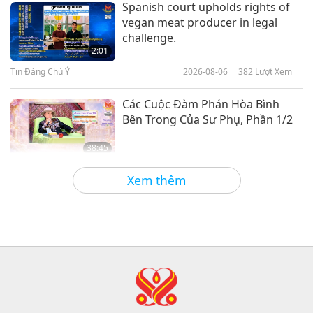
Spanish court upholds rights of
Chúng Ta
vegan meat producer in legal
Người Khổng Lồ Duyên Dáng:
challenge.
Chủng Tộc Rùa Cổ Dài
2:01
Tin Đáng Chú Ý
2026-08-06
382
Lượt Xem
18:27
Thế Giới Loài Vật: Bạn Đồng Cư Của
2023-09-01
3972
Lượt Xem
Các Cuộc Đàm Phán Hòa Bình
Chúng Ta
Bên Trong Của Sư Phụ, Phần 1/2
38:45
Giữa Thầy và Trò
2026-08-06
1010
Lượt Xem
Xem thêm
Câu Hỏi Của MAPA Dành Cho Sư
Phụ, Phần 1/2
25:38
Tin Đáng Chú Ý
2026-08-05
7789
Lượt Xem
“Fast Charge” Is Wonderful Way