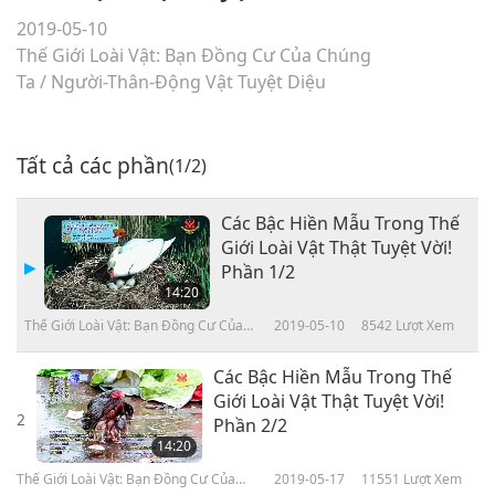
2019-05-10
Thế Giới Loài Vật: Bạn Đồng Cư Của Chúng
Ta
/
Người-Thân-Động Vật Tuyệt Diệu
Tất cả các phần
(1/2)
Các Bậc Hiền Mẫu Trong Thế
Giới Loài Vật Thật Tuyệt Vời!
Phần 1/2
14:20
Thế Giới Loài Vật: Bạn Đồng Cư Của
2019-05-10
8542
Lượt Xem
Chúng Ta
Các Bậc Hiền Mẫu Trong Thế
Giới Loài Vật Thật Tuyệt Vời!
2
Phần 2/2
14:20
Thế Giới Loài Vật: Bạn Đồng Cư Của
2019-05-17
11551
Lượt Xem