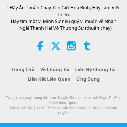
to Reconnect to GOD Within
Whenever Material World Begins
“ Hãy Ăn Thuần Chay, Gìn Giữ Hòa Bình, Hãy Làm Việc
3:46
to Feel Too Imposing
Thiện.
Tin Đáng Chú Ý
2026-08-05
1410
Lượt Xem
Hãy tìm một vị Minh Sư nếu quý vị muốn về Nhà.”
~ Ngài Thanh Hải Vô Thượng Sư (thuần chay)
Tin Đáng Chú Ý
38:07
Tin Đáng Chú Ý
2026-08-05
337
Lượt Xem
Trang Chủ
Về Chúng Tôi
Liên Hệ Chúng Tôi
Đạo Đức Hồi Giáo Về Nước: Trích
Liên Kết Liên Quan
Ứng Dụng
Tuyển Kinh Hadith, Phần 1/2
22:27
Trang mạng này tương thích với Google Chrome, Microsoft Edge, FireFox,
Lời Thánh Khải
2026-08-05
308
Lượt Xem
Safari hoặc Opera.
Bản Quyền ©Hội Quốc Tế Thanh Hải Vô Thượng Sư. Đã Đăng Ký Bản
Không Chỉ Canxi: Những Thói
Quyền.
Quen Hằng Ngày Định Hình Sức
Khỏe Xương