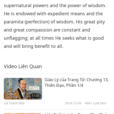
14:43
supernatural powers and the power of wisdom.
Lời Thánh Khải
2019-05-09
5250
Lượt Xem
He is endowed with expedient means and the
paramita (perfection) of wisdom, His great pity
Trích Kinh Phật Giáo: Kinh Diệu
Pháp Liên Hoa, Chương 3, Phần
and great compassion are constant and
7
7/8
unflagging; at all times He seeks what is good
17:02
and will bring benefit to all.
Lời Thánh Khải
2019-05-10
5631
Lượt Xem
Trích Kinh Phật Giáo: Kinh Diệu
Pháp Liên Hoa, Chương 3, Phần
Video Liên Quan
8
8/8
15:33
Giáo Lý của Trang Tử: Chương 13,
Lời Thánh Khải
2019-05-11
6114
Lượt Xem
Thiên Đạo, Phần 1/4
11:33
Lời Thánh Khải
2019-12-04
4941
Lượt Xem