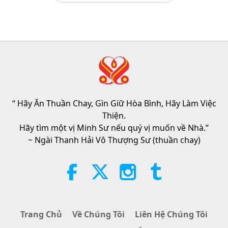
There Is No Need to Be Afraid of
Negative Power When We Are
Using Supreme Master TV Max
4:25
Because Energy Generated from
It Is Far More Powerful than Any
Tin Đáng Chú Ý
2026-08-07
1157
Lượt Xem
Negative Entity
Tin Đáng Chú Ý
“ Hãy Ăn Thuần Chay, Gìn Giữ Hòa Bình, Hãy Làm Việc
34:52
Thiện.
Tin Đáng Chú Ý
2026-08-07
108
Lượt Xem
Hãy tìm một vị Minh Sư nếu quý vị muốn về Nhà.”
~ Ngài Thanh Hải Vô Thượng Sư (thuần chay)
Trích Tuyển ‘Pistis Sophia’ –
Chương 71–72, Phần 1/2
19:35
Lời Thánh Khải
2026-08-07
120
Lượt Xem
Trang Chủ
Về Chúng Tôi
Liên Hệ Chúng Tôi
Ăn Đến Tuyệt Chủng, Phần 1/6