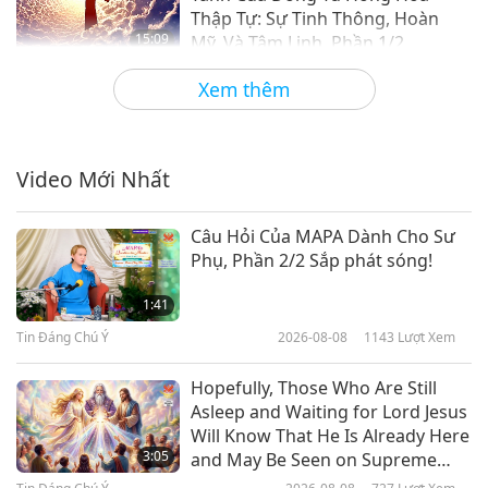
Thập Tự: Sự Tinh Thông, Hoàn
15:09
Mỹ, Và Tâm Linh, Phần 1/2
Lời Thánh Khải
2019-11-25
5500
Lượt Xem
Xem thêm
Trích Từ Đối Thoại Theaetetus
Của Plato: Socrates Nói Về Bản
Chất Của Sự Hiểu biết, Phần 1/2
Video Mới Nhất
15:08
Lời Thánh Khải
2019-11-22
4368
Lượt Xem
Câu Hỏi Của MAPA Dành Cho Sư
Phụ, Phần 2/2 Sắp phát sóng!
Phúc Âm Của Người Toltec: Đời
Sống Và Giáo Lý Của Ngài
1:41
Quetzalcoatl - Chương 13-16,
Tin Đáng Chú Ý
2026-08-08
1143
Lượt Xem
17:11
Phần 1/2
Lời Thánh Khải
2019-11-20
4238
Lượt Xem
Hopefully, Those Who Are Still
Asleep and Waiting for Lord Jesus
Trích Thánh Điển Sikh Giáo Đạo
Will Know That He Is Already Here
Sư Granth Sahib: Trích Tuyển
3:05
and May Be Seen on Supreme
Trang 69-72, Phần 1/2
Master Television