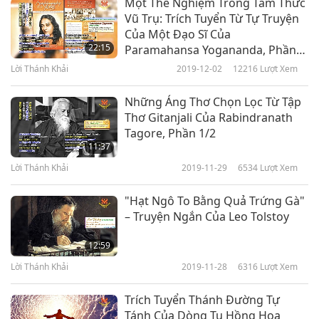
Một Thể Nghiệm Trong Tâm Thức
Vũ Trụ: Trích Tuyển Từ Tự Truyện
Của Một Đạo Sĩ Của
22:15
Paramahansa Yogananda, Phần
1/2
Lời Thánh Khải
2019-12-02
12216
Lượt Xem
Những Áng Thơ Chọn Lọc Từ Tập
Thơ Gitanjali Của Rabindranath
Tagore, Phần 1/2
11:37
Lời Thánh Khải
2019-11-29
6534
Lượt Xem
"Hạt Ngô To Bằng Quả Trứng Gà"
– Truyện Ngắn Của Leo Tolstoy
12:59
Lời Thánh Khải
2019-11-28
6316
Lượt Xem
Trích Tuyển Thánh Đường Tự
Tánh Của Dòng Tu Hồng Hoa