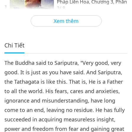
Pháp Liên Hoa, Chương 3, Phần
3
3/ 8
18:51
Xem thêm
Lời Thánh Khải
2019-03-25
5050
Lượt Xem
Trích Kinh Phật Giáo: Kinh
Diệu Pháp Liên Hoa, Chương
Chi Tiết
3, Phần 4/8
19:32
The Buddha said to Sariputra, "Very good, very
Lời Thánh Khải
2019-04-01
4934
Lượt Xem
good. It is just as you have said. And Sariputra,
Trích Kinh Phật Giáo: Kinh Diệu
the Tathagata is like this. That is, He is a Father
Pháp Liên Hoa, Chương 3, Phần
5
5/8
to all the world. His fears, cares and anxieties,
18:59
ignorance and misunderstanding, have long
Lời Thánh Khải
2019-04-02
5030
Lượt Xem
come to an end, leaving no residue. He has fully
Trích Kinh Phật Giáo: Kinh Diệu
succeeded in acquiring measureless insight,
Pháp Liên Hoa, Chương 3, Phần
power and freedom from fear and gaining great
6
6/8