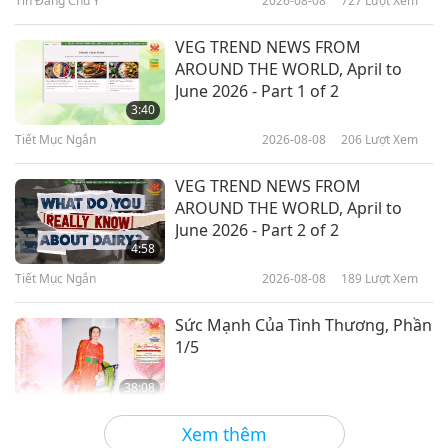
Tin Đáng Chú Ý
2026-08-08
727
Lượt Xem
16:10
Lời Thánh Khải
2019-11-18
4782
Lượt Xem
VEG TREND NEWS FROM
AROUND THE WORLD, April to
Từ Phúc Âm Hòa Bình Của Giáo
June 2026 - Part 1 of 2
Phái Essenes: Trích Tuyển Quyển
3:40
Một, Phần 1/2
Tiết Mục Ngắn
2026-08-08
206
Lượt Xem
16:43
Lời Thánh Khải
2019-11-13
6344
Lượt Xem
VEG TREND NEWS FROM
AROUND THE WORLD, April to
Tuyển Tập Các Áng Thơ Tâm Linh
June 2026 - Part 2 of 2
Của Victor Hugo, Phần 1/2
4:58
Tiết Mục Ngắn
2026-08-08
189
Lượt Xem
12:02
Lời Thánh Khải
2019-11-11
4241
Lượt Xem
Sức Mạnh Của Tình Thương, Phần
1/5
38:08
Giữa Thầy và Trò
2026-08-08
774
Lượt Xem
Xem thêm