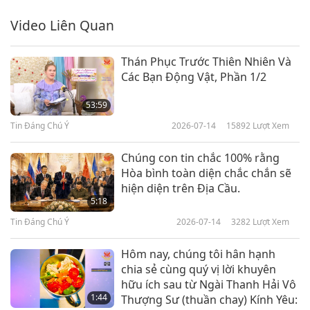
Tin Đáng Chú Ý
2019-03-06
4932
Lượt Xem
Video Liên Quan
Tin Đáng Chú Ý
Thán Phục Trước Thiên Nhiên Và
Các Bạn Động Vật, Phần 1/2
7
27:13
53:59
Tin Đáng Chú Ý
2019-03-07
4884
Lượt Xem
Tin Đáng Chú Ý
2026-07-14
15892
Lượt Xem
Tin Đáng Chú Ý
Chúng con tin chắc 100% rằng
Hòa bình toàn diện chắc chắn sẽ
8
hiện diện trên Địa Cầu.
28:06
5:18
Tin Đáng Chú Ý
2019-03-08
4681
Lượt Xem
Tin Đáng Chú Ý
2026-07-14
3282
Lượt Xem
Tin Đáng Chú Ý
Hôm nay, chúng tôi hân hạnh
chia sẻ cùng quý vị lời khuyên
9
hữu ích sau từ Ngài Thanh Hải Vô
26:46
1:44
Thượng Sư (thuần chay) Kính Yêu:
Tin Đáng Chú Ý
2019-03-09
4854
Lượt Xem