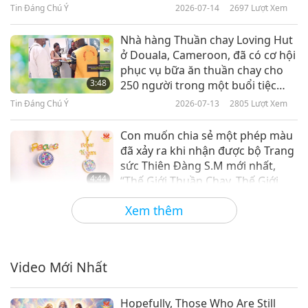
Tin Đáng Chú Ý
2026-07-14
2697
Lượt Xem
Tin Đáng Chú Ý
Nhà hàng Thuần chay Loving Hut
ở Douala, Cameroon, đã có cơ hội
10
phục vụ bữa ăn thuần chay cho
30:27
3:48
250 người trong một buổi tiệc
Tin Đáng Chú Ý
2019-03-10
5177
Lượt Xem
chiêu đãi.
Tin Đáng Chú Ý
2026-07-13
2805
Lượt Xem
Tin Đáng Chú Ý
Con muốn chia sẻ một phép màu
đã xảy ra khi nhận được bộ Trang
11
sức Thiên Đàng S.M mới nhất,
26:46
4:44
“Thế Giới Thuần Chay, Thế Giới
Tin Đáng Chú Ý
2019-03-11
4875
Lượt Xem
Hòa Bình”.
Tin Đáng Chú Ý
2026-07-12
3277
Lượt Xem
Xem thêm
Tin Đáng Chú Ý
Hôm nay chúng em có công thức
làm củ sen muối chua, một món
12
ăn kèm kiểu Á vừa giòn vừa chua.
26:12
Video Mới Nhất
1:46
Tin Đáng Chú Ý
2019-03-12
4881
Lượt Xem
Tin Đáng Chú Ý
2026-07-12
2368
Lượt Xem
Hopefully, Those Who Are Still