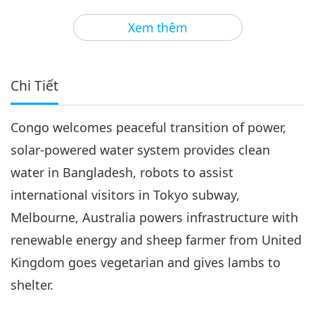
3
29:12
Xem thêm
Tin Đáng Chú Ý
2019-03-03
4767
Lượt Xem
Tin Đáng Chú Ý
Chi Tiết
4
24:53
Congo welcomes peaceful transition of power,
Tin Đáng Chú Ý
2019-03-04
4674
Lượt Xem
solar-powered water system provides clean
Tin Đáng Chú Ý
water in Bangladesh, robots to assist
international visitors in Tokyo subway,
5
27:08
Melbourne, Australia powers infrastructure with
Tin Đáng Chú Ý
2019-03-05
4961
Lượt Xem
renewable energy and sheep farmer from United
Kingdom goes vegetarian and gives lambs to
Tin Đáng Chú Ý
shelter.
6
27:23