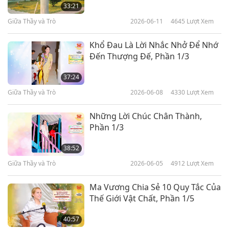
33:21
Giữa Thầy và Trò
2026-06-11
4645
Lượt Xem
Khổ Đau Là Lời Nhắc Nhở Để Nhớ
Đến Thượng Đế, Phần 1/3
37:24
Giữa Thầy và Trò
2026-06-08
4330
Lượt Xem
Những Lời Chúc Chân Thành,
Phần 1/3
38:52
Giữa Thầy và Trò
2026-06-05
4912
Lượt Xem
Ma Vương Chia Sẻ 10 Quy Tắc Của
Thế Giới Vật Chất, Phần 1/5
40:57