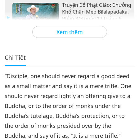
Truyện Cổ Phật Giáo: Chưởng
Khố Chân Mèo Bilalapadaka,
Phần 3/3 ngày 17 tháng 9,
37:03
2015
Xem thêm
Giữa Thầy và Trò
2019-01-31
6218
Lượt Xem
Chi Tiết
“Disciple, one should never regard a good deed
as a small matter and say it is a mere trifle. One
should never regard lightly an offering give to a
Buddha, or to the order of monks under the
Buddha's tutelage, Buddha's protection, or to
the order of monks presided over by the
Buddha, and say of it as, "It is a mere trifle."