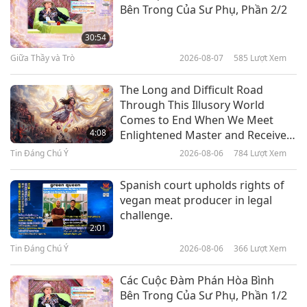
Bên Trong Của Sư Phụ, Phần 2/2
Chúng Ta Phải Mong Cầu Giải
Thoát Để Được Giải Thoát, Phần
30:54
1/3
Giữa Thầy và Trò
2026-08-07
585
Lượt Xem
38:43
Giữa Thầy và Trò
2026-05-09
5121
Lượt Xem
The Long and Difficult Road
Through This Illusory World
Câu Chuyện Tết Thanh Minh,
Comes to End When We Meet
Phần 1/4
4:08
Enlightened Master and Receive
Initiation
Tin Đáng Chú Ý
2026-08-06
784
Lượt Xem
37:24
Giữa Thầy và Trò
2026-05-05
4882
Lượt Xem
Spanish court upholds rights of
vegan meat producer in legal
Chúng Ta Phải Cảm Tạ Ai Cho Sự
challenge.
Kết Thúc Nhanh Chóng Của Chiến
2:01
Tranh Thế Giới, Phần 1/3
Tin Đáng Chú Ý
2026-08-06
366
Lượt Xem
41:08
Giữa Thầy và Trò
2026-05-02
5944
Lượt Xem
Các Cuộc Đàm Phán Hòa Bình
Bên Trong Của Sư Phụ, Phần 1/2