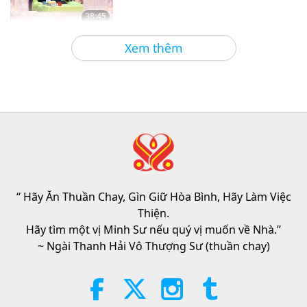
38:45
Giữa Thầy và Trò
2026-08-06
963
Lượt Xem
Xem thêm
Câu Hỏi Của MAPA Dành Cho Sư
Phụ, Phần 1/2
25:38
Tin Đáng Chú Ý
2026-08-05
7678
Lượt Xem
“Fast Charge” Is Wonderful Way
to Reconnect to GOD Within
Whenever Material World Begins
“ Hãy Ăn Thuần Chay, Gìn Giữ Hòa Bình, Hãy Làm Việc
3:46
to Feel Too Imposing
Thiện.
Tin Đáng Chú Ý
2026-08-05
1377
Lượt Xem
Hãy tìm một vị Minh Sư nếu quý vị muốn về Nhà.”
~ Ngài Thanh Hải Vô Thượng Sư (thuần chay)
Tin Đáng Chú Ý
38:07