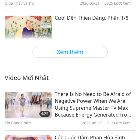
Giữa Thầy và Trò
2026-05-31
6025
Lượt Xem
Cười Đến Thiên Đàng, Phần 1/8
37:55
Giữa Thầy và Trò
2026-05-23
4590
Lượt Xem
Xem thêm
112 Cách Trụ Tâm Của Thần Shiva
II, Phần 1/4
Video Mới Nhất
36:56
Giữa Thầy và Trò
2026-05-19
5208
Lượt Xem
There Is No Need to Be Afraid of
Negative Power When We Are
112 Cách Trụ Tâm Của Thần Shiva
Using Supreme Master TV Max
I, Phần 1/7
4:25
Because Energy Generated from
It Is Far More Powerful than Any
Tin Đáng Chú Ý
2026-08-07
612
Lượt Xem
37:31
Negative Entity
Giữa Thầy và Trò
2026-05-12
5644
Lượt Xem
Các Cuộc Đàm Phán Hòa Bình