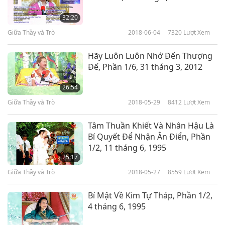
32:20
Giữa Thầy và Trò
2018-06-04
7320
Lượt Xem
Hãy Luôn Luôn Nhớ Đến Thượng
Đế, Phần 1/6, 31 tháng 3, 2012
26:54
Giữa Thầy và Trò
2018-05-29
8412
Lượt Xem
Tâm Thuần Khiết Và Nhân Hậu Là
Bí Quyết Để Nhận Ân Điển, Phần
1/2, 11 tháng 6, 1995
25:17
Giữa Thầy và Trò
2018-05-27
8559
Lượt Xem
Bí Mật Về Kim Tự Tháp, Phần 1/2,
4 tháng 6, 1995