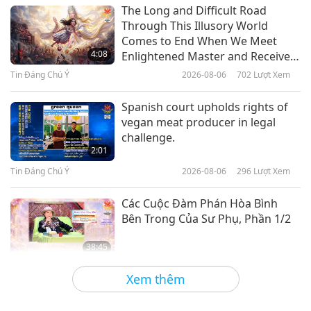
Giữa Thầy và Trò
2018-05-13
7687
Lượt Xem
The Long and Difficult Road
Through This Illusory World
Truyện Cổ Phật Giáo: Vua Ba Tư
Comes to End When We Meet
Nặc Của Vương Quốc Kiều Tát La,
4:08
Enlightened Master and Receive
1 tháng 10, 2015
Initiation
Tin Đáng Chú Ý
2026-08-06
702
Lượt Xem
42:55
Giữa Thầy và Trò
2018-05-12
7679
Lượt Xem
Spanish court upholds rights of
vegan meat producer in legal
Thiên Đàng Đang Đến Sớm Hơn
challenge.
Chúng Ta Nghĩ, Phần 1/4, 3 tháng
2:01
4, 2012
Tin Đáng Chú Ý
2026-08-06
296
Lượt Xem
34:46
Giữa Thầy và Trò
2018-05-08
6944
Lượt Xem
Các Cuộc Đàm Phán Hòa Bình
Bên Trong Của Sư Phụ, Phần 1/2
38:45
Giữa Thầy và Trò
2026-08-06
775
Lượt Xem
Xem thêm
Câu Hỏi Của MAPA Dành Cho Sư