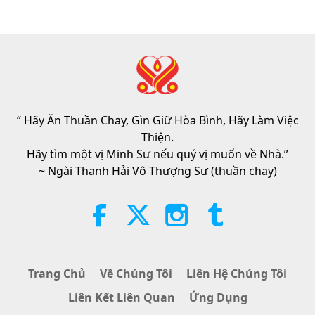
Phụ, Phần 1/2
25:38
Tin Đáng Chú Ý
2026-08-05
7132
Lượt Xem
“Fast Charge” Is Wonderful Way
to Reconnect to GOD Within
Whenever Material World Begins
“ Hãy Ăn Thuần Chay, Gìn Giữ Hòa Bình, Hãy Làm Việc
3:46
to Feel Too Imposing
Thiện.
Tin Đáng Chú Ý
2026-08-05
1212
Lượt Xem
Hãy tìm một vị Minh Sư nếu quý vị muốn về Nhà.”
~ Ngài Thanh Hải Vô Thượng Sư (thuần chay)
Tin Đáng Chú Ý
38:07
Tin Đáng Chú Ý
2026-08-05
269
Lượt Xem
Trang Chủ
Về Chúng Tôi
Liên Hệ Chúng Tôi
Đạo Đức Hồi Giáo Về Nước: Trích
Liên Kết Liên Quan
Ứng Dụng
Tuyển Kinh Hadith, Phần 1/2