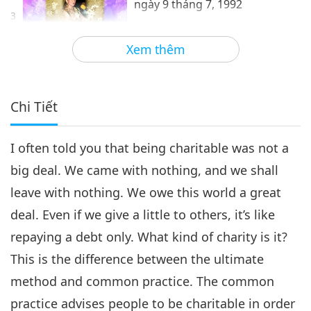
ngày 9 tháng 7, 1992
3
25:43
Xem thêm
Giữa Thầy và Trò
2018-11-21
7721
Lượt Xem
Bà Lão Bán Nghèo, Phần 4/4
ngày 9 tháng 7, 1992
Chi Tiết
4
31:19
I often told you that being charitable was not a
Giữa Thầy và Trò
2018-11-22
5812
Lượt Xem
big deal. We came with nothing, and we shall
leave with nothing. We owe this world a great
deal. Even if we give a little to others, it’s like
repaying a debt only. What kind of charity is it?
This is the difference between the ultimate
method and common practice. The common
practice advises people to be charitable in order