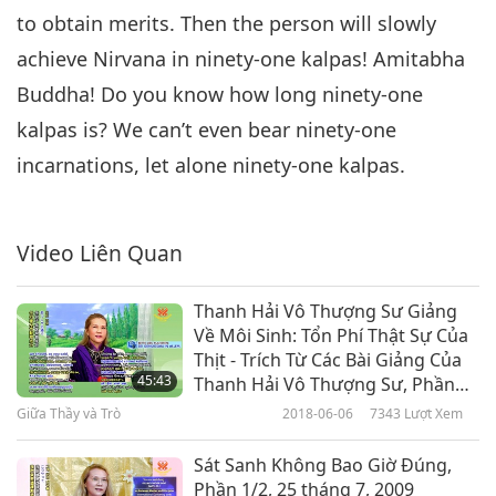
to obtain merits. Then the person will slowly
achieve Nirvana in ninety-one kalpas! Amitabha
Buddha! Do you know how long ninety-one
kalpas is? We can’t even bear ninety-one
incarnations, let alone ninety-one kalpas.
Video Liên Quan
Thanh Hải Vô Thượng Sư Giảng
Về Môi Sinh: Tổn Phí Thật Sự Của
Thịt - Trích Từ Các Bài Giảng Của
45:43
Thanh Hải Vô Thượng Sư, Phần
1/3
Giữa Thầy và Trò
2018-06-06
7343
Lượt Xem
Sát Sanh Không Bao Giờ Đúng,
Phần 1/2, 25 tháng 7, 2009