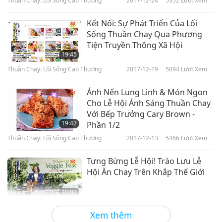
Thuần Chay: Lối Sống Cao Thượng
2017-12-24
5352
Lượt Xem
Kết Nối: Sự Phát Triển Của Lối
Sống Thuần Chay Qua Phương
Tiện Truyền Thông Xã Hội
19:45
Thuần Chay: Lối Sống Cao Thượng
2017-12-19
5094
Lượt Xem
Ánh Nến Lung Linh & Món Ngon
Cho Lễ Hội Ánh Sáng Thuần Chay
Với Bếp Trưởng Cary Brown -
19:47
Phần 1/2
Thuần Chay: Lối Sống Cao Thượng
2017-12-13
5466
Lượt Xem
Tưng Bừng Lễ Hội! Trào Lưu Lễ
Hội Ăn Chay Trên Khắp Thế Giới
10:02
Thuần Chay: Lối Sống Cao Thượng
2017-12-12
5138
Lượt Xem
Xem thêm