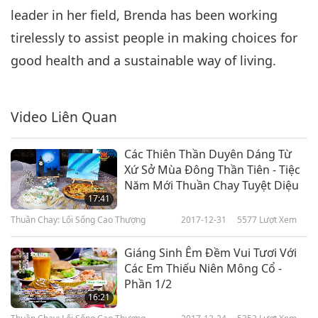
leader in her field, Brenda has been working
tirelessly to assist people in making choices for
good health and a sustainable way of living.
Video Liên Quan
Các Thiên Thần Duyên Dáng Từ
Xứ Sở Mùa Đông Thần Tiên - Tiệc
Năm Mới Thuần Chay Tuyệt Diệu
17:41
Thuần Chay: Lối Sống Cao Thượng
2017-12-31
5577
Lượt Xem
Giáng Sinh Êm Đềm Vui Tươi Với
Các Em Thiếu Niên Mông Cổ -
Phần 1/2
16:21