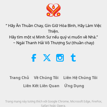
Tin Đáng Chú Ý
2026-08-06
300
Lượt Xem
Đạo Đức Hồi Giáo Về Nước: Trích
Tuyển Kinh Hadith, Phần 2/2
“ Hãy Ăn Thuần Chay, Gìn Giữ Hòa Bình, Hãy Làm Việc
21:43
Thiện.
Lời Thánh Khải
2026-08-06
351
Lượt Xem
Hãy tìm một vị Minh Sư nếu quý vị muốn về Nhà.”
~ Ngài Thanh Hải Vô Thượng Sư (thuần chay)
Tammy Fry (thuần chay): Gieo
Mầm Cho Một Thế Giới Nhân Ái
Hơn, Phần 1/2
19:47
Danh Nhân Trường Chay
2026-08-06
297
Lượt Xem
Trang Chủ
Về Chúng Tôi
Liên Hệ Chúng Tôi
Các Cuộc Đàm Phán Hòa Bình
Liên Kết Liên Quan
Ứng Dụng
Bên Trong Của Sư Phụ, Phần 1/2
38:45
Trang mạng này tương thích với Google Chrome, Microsoft Edge, FireFox,
Giữa Thầy và Trò
2026-08-06
1348
Lượt Xem
Safari hoặc Opera.