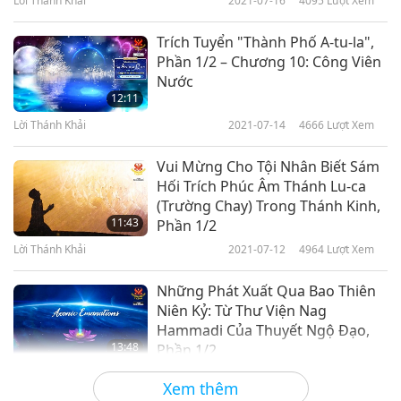
Lời Thánh Khải
2021-07-16
4095
Lượt Xem
Trích Tuyển "Thành Phố A-tu-la",
Phần 1/2 – Chương 10: Công Viên
Nước
12:11
Lời Thánh Khải
2021-07-14
4666
Lượt Xem
Vui Mừng Cho Tội Nhân Biết Sám
Hối Trích Phúc Âm Thánh Lu-ca
(Trường Chay) Trong Thánh Kinh,
11:43
Phần 1/2
Lời Thánh Khải
2021-07-12
4964
Lượt Xem
Những Phát Xuất Qua Bao Thiên
Niên Kỷ: Từ Thư Viện Nag
Hammadi Của Thuyết Ngộ Đạo,
13:48
Phần 1/2
Lời Thánh Khải
2021-07-09
3818
Lượt Xem
Xem thêm