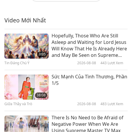
Tinh Thần Và Linh Hồn: Trích
Tuyển ‘Con Đường Hoàn Mỹ Hay
Tìm Được Chúa Ki-tô’ Của Bác Sĩ
Video Mới Nhất
13:07
Anna Kingsford (Trường Chay),
Bài Giảng 3, Phần 1/2
Lời Thánh Khải
2021-07-07
3789
Lượt Xem
Hopefully, Those Who Are Still
Asleep and Waiting for Lord Jesus
Chúng Ta Được Sáng Tạo Cho
Will Know That He Is Already Here
Mục Đích Gì? Trích ‘Suy Tưởng’
3:05
and May Be Seen on Supreme
Của Marcus Aurelius, Phần 1/2
Master Television
Tin Đáng Chú Ý
2026-08-08
443
Lượt Xem
13:47
Lời Thánh Khải
2021-07-05
4946
Lượt Xem
Sức Mạnh Của Tình Thương, Phần
1/5
Vượt Trên Nhận Thức Của Con
Người: Trích ‘Cẩm Nang Cho
38:08
Người Bối Rối’ Của Maimonides
Giữa Thầy và Trò
2026-08-08
483
Lượt Xem
14:08
(Trường Chay), Phần 1/2
Lời Thánh Khải
2021-07-02
4550
Lượt Xem
There Is No Need to Be Afraid of
Negative Power When We Are
Sunyogi Umasankar (Thuần
Using Supreme Master TV Max