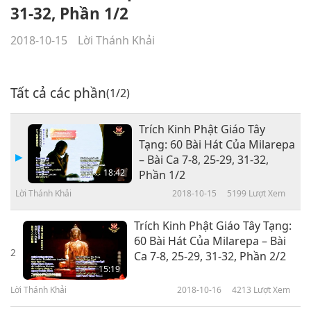
31-32, Phần 1/2
2018-10-15
Lời Thánh Khải
Tất cả các phần
(1/2)
Trích Kinh Phật Giáo Tây
Tạng: 60 Bài Hát Của Milarepa
– Bài Ca 7-8, 25-29, 31-32,
18:42
Phần 1/2
Lời Thánh Khải
2018-10-15
5199
Lượt Xem
Trích Kinh Phật Giáo Tây Tạng:
60 Bài Hát Của Milarepa – Bài
2
Ca 7-8, 25-29, 31-32, Phần 2/2
15:19
Lời Thánh Khải
2018-10-16
4213
Lượt Xem