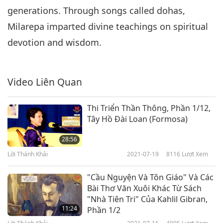
generations. Through songs called dohas,
Milarepa imparted divine teachings on spiritual
devotion and wisdom.
Video Liên Quan
Thi Triển Thần Thông, Phần 1/12,
Tây Hồ Đài Loan (Formosa)
28:56
Lời Thánh Khải
2021-07-19
8116
Lượt Xem
"Cầu Nguyện Và Tôn Giáo" Và Các
Bài Thơ Văn Xuôi Khác Từ Sách
"Nhà Tiên Tri" Của Kahlil Gibran,
11:24
Phần 1/2