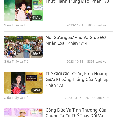
Thực Hành Trung Đạo, Phần 1/8
41:15
Giữa Thầy và Trò
2023-11-01
7035
Lượt Xem
Noi Gương Sư Phụ Và Giúp Đỡ
Nhân Loại, Phần 1/14
36:45
Giữa Thầy và Trò
2023-10-18
8391
Lượt Xem
Thế Giới Giết Chóc, Kinh Hoàng
Giữa Khoảng-Trống-Của Nghiệp,
Phần 1/3
34:41
Giữa Thầy và Trò
2023-10-15
20190
Lượt Xem
Công Đức Và Tình Thương Của
Chúng Ta Có Thể Thay Đổi Và