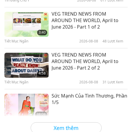
Tin Đáng Chú Ý
2026-08-08
617
Lượt Xem
41:43
Giữa Thầy và Trò
2023-10-01
13837
Lượt Xem
VEG TREND NEWS FROM
AROUND THE WORLD, April to
Trân Quý Giá Trị Của Tâm Ấn,
June 2026 - Part 1 of 2
Phần 1/7
3:40
Tiết Mục Ngắn
2026-08-08
48
Lượt Xem
36:25
Giữa Thầy và Trò
2023-09-24
8845
Lượt Xem
VEG TREND NEWS FROM
AROUND THE WORLD, April to
Giải Pháp Tốt Nhất Cho Hòa Bình-
June 2026 - Part 2 of 2
Nhanh Chóng Ở Ukraine (Ureign),
4:58
Phần 1/3
Tiết Mục Ngắn
2026-08-08
31
Lượt Xem
35:19
Giữa Thầy và Trò
2023-09-21
6372
Lượt Xem
Sức Mạnh Của Tình Thương, Phần
1/5
38:08
Giữa Thầy và Trò
2026-08-08
645
Lượt Xem
Xem thêm