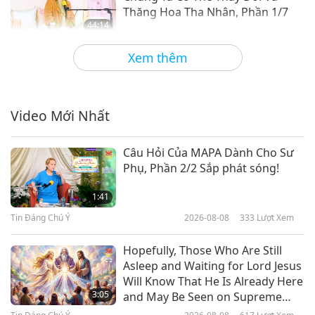
Thăng Hoa Tha Nhân, Phần 1/7
44:14
Giữa Thầy và Trò
2023-10-08
7280
Lượt Xem
Xem thêm
Ðệ Tử Chân Chính Không Sợ Cũng
Không Hy Vọng, Phần 1/4
Video Mới Nhất
37:02
Giữa Thầy và Trò
2023-10-04
7490
Lượt Xem
Câu Hỏi Của MAPA Dành Cho Sư
Phụ, Phần 2/2 Sắp phát sóng!
Dù Làm Việc Gì, Hãy Cố Gắng Hết
Mình
1:41
Tin Đáng Chú Ý
2026-08-08
333
Lượt Xem
40:09
Giữa Thầy và Trò
2023-10-03
6217
Lượt Xem
Hopefully, Those Who Are Still
Asleep and Waiting for Lord Jesus
Thế Giới Này Được Tạo Bằng Gì,
Will Know That He Is Already Here
Phần 1/2
3:05
and May Be Seen on Supreme
Master Television