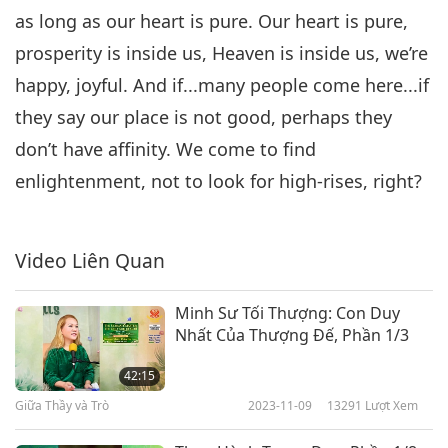
as long as our heart is pure. Our heart is pure,
prosperity is inside us, Heaven is inside us, we’re
happy, joyful. And if...many people come here...if
they say our place is not good, perhaps they
don’t have affinity. We come to find
enlightenment, not to look for high-rises, right?
Video Liên Quan
Minh Sư Tối Thượng: Con Duy
Nhất Của Thượng Đế, Phần 1/3
42:15
Giữa Thầy và Trò
2023-11-09
13291
Lượt Xem