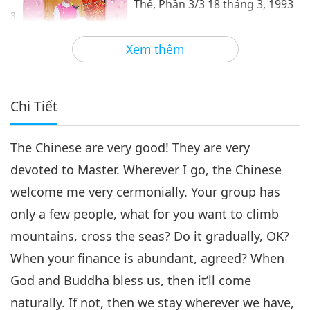
Thế, Phần 3/3 18 tháng 3, 1993
3
46:07
Xem thêm
Giữa Thầy và Trò
2018-09-07
7327
Lượt Xem
Chi Tiết
The Chinese are very good! They are very
devoted to Master. Wherever I go, the Chinese
welcome me very cermonially. Your group has
only a few people, what for you want to climb
mountains, cross the seas? Do it gradually, OK?
When your finance is abundant, agreed? When
God and Buddha bless us, then it’ll come
naturally. If not, then we stay wherever we have,