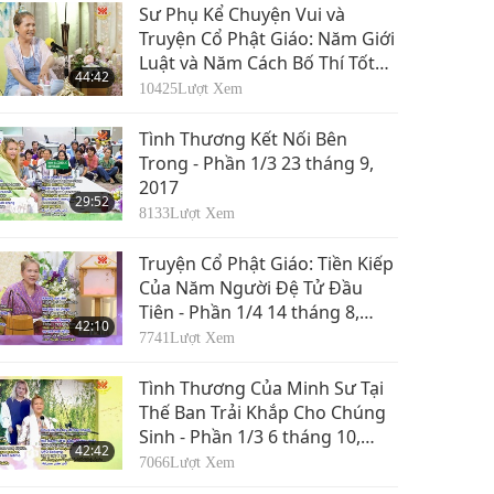
Sư Phụ Kể Chuyện Vui và
Truyện Cổ Phật Giáo: Năm Giới
Luật và Năm Cách Bố Thí Tốt
44:42
Nhất - Phần 1/3 30 tháng 8,
10425
Lượt Xem
2015
Tình Thương Kết Nối Bên
Trong - Phần 1/3 23 tháng 9,
2017
29:52
8133
Lượt Xem
Truyện Cổ Phật Giáo: Tiền Kiếp
Của Năm Người Đệ Tử Đầu
Tiên - Phần 1/4 14 tháng 8,
42:10
2015
7741
Lượt Xem
Tình Thương Của Minh Sư Tại
Thế Ban Trải Khắp Cho Chúng
Sinh - Phần 1/3 6 tháng 10,
42:42
2016
7066
Lượt Xem