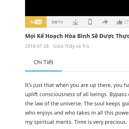
27
Mọi Kế Hoạch Hòa Bình Sẽ Được Thực 
2018-07-28
Giữa Thầy và Trò
Chi Tiết
It’s just that when you are up there, you h
uplift consciousness of all beings. Bypass
the law of the universe. The soul keeps g
who enjoys and who takes in all this powe
my spiritual merits. Time is very precious.