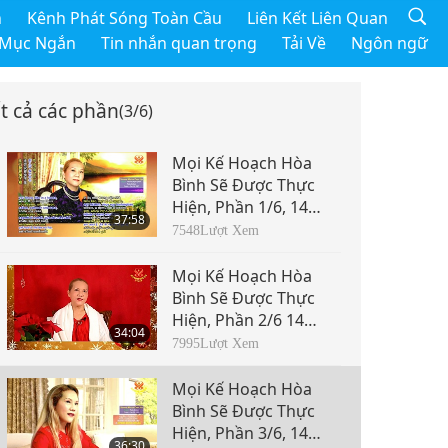
h
Kênh Phát Sóng Toàn Cầu
Liên Kết Liên Quan
 Mục Ngắn
Tin nhắn quan trọng
Tải Về
Ngôn ngữ
t cả các phần
(3/6)
Mọi Kế Hoạch Hòa
Bình Sẽ Được Thực
Hiện, Phần 1/6, 14
37:58
tháng 4, 2013
7548
Lượt Xem
Mọi Kế Hoạch Hòa
Bình Sẽ Được Thực
Hiện, Phần 2/6 14
34:04
tháng 4, 2013
7995
Lượt Xem
Mọi Kế Hoạch Hòa
Bình Sẽ Được Thực
Hiện, Phần 3/6, 14
36:30