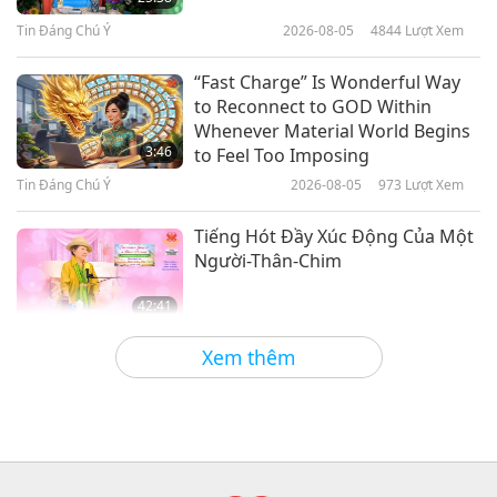
Tuyển Thiên Kinh Qur’an Và
Tin Đáng Chú Ý
2026-08-05
4844
Lượt Xem
21:23
Hadith, Phần 1/2
Lời Thánh Khải
2026-01-28
3058
Lượt Xem
“Fast Charge” Is Wonderful Way
to Reconnect to GOD Within
Thiên Tánh Và Thiên Nhiên – Trích
Whenever Material World Begins
‘Tiểu Luận, Tập Hai Của Ralph
3:46
to Feel Too Imposing
Waldo Emerson (trường chay),
Tin Đáng Chú Ý
2026-08-05
973
Lượt Xem
21:54
Phần 1/2
Lời Thánh Khải
2026-01-26
3031
Lượt Xem
Tiếng Hót Đầy Xúc Động Của Một
Người-Thân-Chim
42:41
Giữa Thầy và Trò
2026-08-05
754
Lượt Xem
Xem thêm
It Is Joy to Hear That GOD’s
Disciple’s Kind Actions and Loving
Demeanor Were Appreciated by
4:31
School Community
Tin Đáng Chú Ý
2026-08-04
1004
Lượt Xem