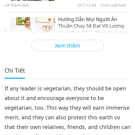
Lời Thánh Khải
2017-10-04
5143
Lượt Xem
Hướng Dẫn Mọi Người Ăn
Thuần Chay Sẽ Đạt Vô Lượng
3
Công Đức P1/2, 25 và 26 tháng
52:00
7 , 2013, Pháp
Xem thêm
Lời Thánh Khải
2017-10-05
4912
Lượt Xem
Hướng Dẫn Mọi Người Ăn
Thuần Chay Sẽ Đạt Vô Lượng
Chi Tiết
4
Công Đức P2/2, 25 và 26 tháng
59:17
7 , 2013, Pháp
If any leader is vegetarian, they should be open
Lời Thánh Khải
2017-10-06
5666
Lượt Xem
about it and encourage everyone to be
Hướng Dẫn Mọi Người Ăn
vegetarian, too. This way they will earn immense
Thuần Chay Sẽ Đạt Vô Lượng
5
Công Đức P1/1, 25 và 26 tháng
merit, and they can also protect this earth so
1:01:04
7 , 2013, Pháp
that their own relatives, friends, and children can
Lời Thánh Khải
2017-10-07
5294
Lượt Xem