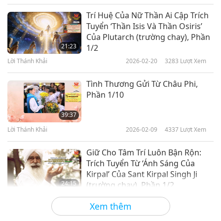
Trí Huệ Của Nữ Thần Ai Cập Trích
Tuyển ‘Thần Isis Và Thần Osiris’
Của Plutarch (trường chay), Phần
21:23
1/2
Lời Thánh Khải
2026-02-20
3283
Lượt Xem
Tình Thương Gửi Từ Châu Phi,
Phần 1/10
39:37
Lời Thánh Khải
2026-02-09
4337
Lượt Xem
Giữ Cho Tâm Trí Luôn Bận Rộn:
Trích Tuyển Từ ‘Ánh Sáng Của
Kirpal’ Của Sant Kirpal Singh Ji
24:15
(trường chay), Phần 1/2
Lời Thánh Khải
2026-02-06
3400
Lượt Xem
Xem thêm