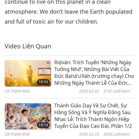
continue to live on this planet in a clean
atmosphere. We don’t leave the Earth populated
and full of toxic air for our children.
Video Liên Quan
Riḍván: Trích Tuyển ‘Những Ngày
Tưởng Nhớ’, Những Bài Viết Của
Đức Bahá’u’lláh (trường chay) Cho
19:56
Những Ngày Thánh Lễ Của Đức
Bahá’i, Phần 1/2
Lời Thánh Khải
2026-02-25
3147
Lượt Xem
Thánh Giáo Dạy Về Sự Chết, Sự
Hằng Sống Và Ý Nghĩa Đằng Sau
Nhạc Lễ: Trích Thánh Ngôn Hiệp
19:14
Tuyển Của Đạo Cao Đài, Phần 1/2
Lời Thánh Khải
2026-02-23
3266
Lượt Xem