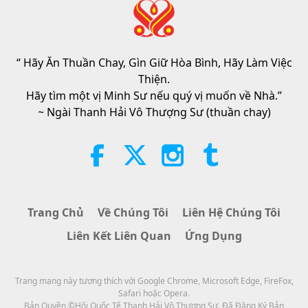
Tin Đáng Chú Ý
“ Hãy Ăn Thuần Chay, Gìn Giữ Hòa Bình, Hãy Làm Việc
32:52
Thiện.
Tin Đáng Chú Ý
2026-08-04
305
Lượt Xem
Hãy tìm một vị Minh Sư nếu quý vị muốn về Nhà.”
~ Ngài Thanh Hải Vô Thượng Sư (thuần chay)
Phân Tích về Thú Vui: Trích Tuyển
Tác Phẩm Của Pierre Gassendi
(trường chay), Phần 2/2
19:31
Lời Thánh Khải
2026-08-04
270
Lượt Xem
Trang Chủ
Về Chúng Tôi
Liên Hệ Chúng Tôi
Sự Tích Cây Vú Sữa, Phần 2/2
Liên Kết Liên Quan
Ứng Dụng
36:01
Trang mạng này tương thích với Google Chrome, Microsoft Edge, FireFox,
Dấu Tích Văn Hóa Khắp Nẻo Thế Gian
2026-08-04
309
Lượt Xem
Safari hoặc Opera.
Bản Quyền ©Hội Quốc Tế Thanh Hải Vô Thượng Sư. Đã Đăng Ký Bản