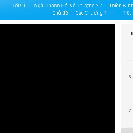
Tối Ưu
Ngài Thanh Hải Vô Thượng Sư
Thiền Địn
4
Chủ đề
Các Chương Trình
Tiết
T
5
6
7