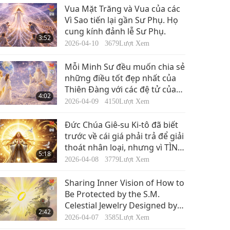
Tin Đáng Chú Ý
giới:
Vua Mặt Trăng và Vua của các
Vì Sao tiến lại gần Sư Phụ. Họ
cung kính đảnh lễ Sư Phụ.
12:58
3:52
2017-10-18
5030
Lượt Xem
2026-04-10
3679
Lượt Xem
Tin Đáng Chú Ý
Mỗi Minh Sư đều muốn chia sẻ
những điều tốt đẹp nhất của
Thiên Đàng với các đệ tử của
14:05
4:02
mình, nhưng các đệ tử phải
2017-10-19
5066
Lượt Xem
2026-04-09
4150
Lượt Xem
thực sự có điều đó trong lòng
Tin Đáng Chú Ý
mình để năng lượng của họ
Đức Chúa Giê-su Ki-tô đã biết
phù hợp với nơi mà Vị Minh Sư
trước về cái giá phải trả để giải
muốn dẫn dắt họ.
thoát nhân loại, nhưng vì TÌNH
11:34
5:18
THƯƠNG bao la, vô điều kiện
2017-10-20
4923
Lượt Xem
2026-04-08
3779
Lượt Xem
của Ngài, Ngài đã sẵn lòng đi
Tin Đáng Chú Ý
xuống thế giới đầy khổ đau
Sharing Inner Vision of How to
này để mang thêm Phước
Be Protected by the S.M.
Lành đổi lấy đau khổ, để cứu
Celestial Jewelry Designed by
13:23
2:42
bất cứ ai Ngài có thể, bằng
Benevolent Master
2017-10-21
4976
Lượt Xem
2026-04-07
3585
Lượt Xem
cách gánh lấy nghiệp lực nặng