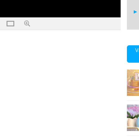
9
V
10
11