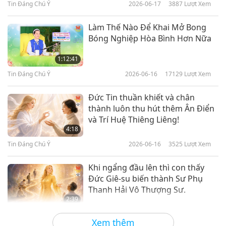
Tin Đáng Chú Ý
2026-06-17
3887
Lượt Xem
Tin Đáng Chú Ý
2017-11-09
4606
Lượt Xem
Làm Thế Nào Để Khai Mở Bong
Tin Đáng Chú Ý
Bóng Nghiệp Hòa Bình Hơn Nữa
7
1:12:41
16:56
Tin Đáng Chú Ý
2026-06-16
17129
Lượt Xem
Tin Đáng Chú Ý
2017-11-10
4901
Lượt Xem
Đức Tin thuần khiết và chân
Tin Đáng Chú Ý
thành luôn thu hút thêm Ân Điển
và Trí Huệ Thiêng Liêng!
8
4:18
15:54
Tin Đáng Chú Ý
2026-06-16
3525
Lượt Xem
Tin Đáng Chú Ý
2017-11-11
4773
Lượt Xem
Khi ngẩng đầu lên thì con thấy
Tin Đáng Chú Ý
Đức Giê-su biến thành Sư Phụ
Thanh Hải Vô Thượng Sư.
9
2:39
14:05
Tin Đáng Chú Ý
2026-06-15
3265
Lượt Xem
Xem thêm
Tin Đáng Chú Ý
2017-11-12
5213
Lượt Xem