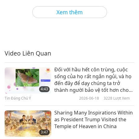
3
14:47
Xem thêm
Tin Đáng Chú Ý
2017-11-06
4978
Lượt Xem
Tin Đáng Chú Ý
4
17:30
Video Liên Quan
Tin Đáng Chú Ý
2017-11-07
5005
Lượt Xem
Đối với hầu hết côn trùng, cuộc
Tin Đáng Chú Ý
sống của họ rất ngắn ngủi, và họ
đến đây để dạy chúng ta trở
5
4:43
thành người bảo vệ tốt hơn cho
15:13
mọi sự sống trên Địa Cầu.
Tin Đáng Chú Ý
2026-06-18
3228
Lượt Xem
Tin Đáng Chú Ý
2017-11-08
5199
Lượt Xem
Sharing Many Inspirations Within
Tin Đáng Chú Ý
as President Trump Visited the
Temple of Heaven in China
6
3:47
16:32