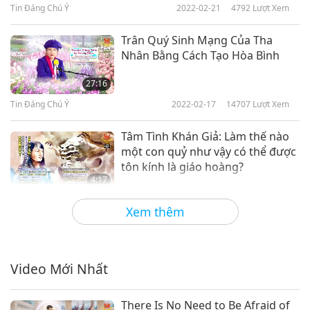
Tin Đáng Chú Ý
2022-02-21
4792
Lượt Xem
Tin Đáng Chú Ý
Trân Quý Sinh Mạng Của Tha
Nhân Bằng Cách Tạo Hòa Bình
10
22:18
27:16
Tin Đáng Chú Ý
2018-05-10
4756
Lượt Xem
Tin Đáng Chú Ý
2022-02-17
14707
Lượt Xem
Tin Đáng Chú Ý
Tâm Tình Khán Giả: Làm thế nào
một con quỷ như vậy có thể được
11
tôn kính là giáo hoàng?
19:40
4:17
Tin Đáng Chú Ý
2018-05-11
4464
Lượt Xem
Tin Đáng Chú Ý
2022-02-15
5765
Lượt Xem
Xem thêm
Tin Đáng Chú Ý
Phim tài liệu phơi bày tác hại to
lớn do ngành công nghiệp sữa ở
12
New Zealand gây ra
19:59
Video Mới Nhất
1:24
Tin Đáng Chú Ý
2018-05-12
4675
Lượt Xem
Tin Đáng Chú Ý
2022-02-13
3728
Lượt Xem
There Is No Need to Be Afraid of