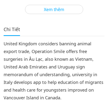
3
17:55
Xem thêm
Tin Đáng Chú Ý
2018-05-03
4876
Lượt Xem
Tin Đáng Chú Ý
Chi Tiết
4
21:32
United Kingdom considers banning animal
Tin Đáng Chú Ý
2018-05-04
4650
Lượt Xem
export trade, Operation Smile offers free
Tin Đáng Chú Ý
surgeries in Âu Lạc, also known as Vietnam,
United Arab Emirates and Uruguay sign
5
20:55
memorandum of understanding, university in
Tin Đáng Chú Ý
2018-05-05
4579
Lượt Xem
Italy develops app to help education of migrants
and health care for youngsters improved on
Tin Đáng Chú Ý
Vancouver Island in Canada.
6
20:42