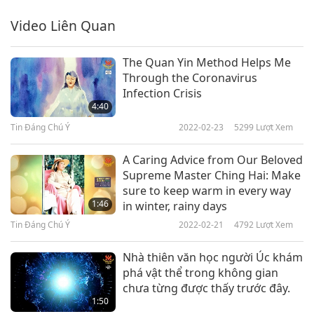
Tin Đáng Chú Ý
2018-05-06
4634
Lượt Xem
Video Liên Quan
Tin Đáng Chú Ý
The Quan Yin Method Helps Me
Through the Coronavirus
7
Infection Crisis
21:57
4:40
Tin Đáng Chú Ý
2018-05-07
4743
Lượt Xem
Tin Đáng Chú Ý
2022-02-23
5299
Lượt Xem
Tin Đáng Chú Ý
A Caring Advice from Our Beloved
Supreme Master Ching Hai: Make
8
sure to keep warm in every way
23:11
1:46
in winter, rainy days
Tin Đáng Chú Ý
2018-05-08
4495
Lượt Xem
Tin Đáng Chú Ý
2022-02-21
4792
Lượt Xem
Tin Đáng Chú Ý
Nhà thiên văn học người Úc khám
phá vật thể trong không gian
9
chưa từng được thấy trước đây.
19:54
1:50
Tin Đáng Chú Ý
2018-05-09
4729
Lượt Xem