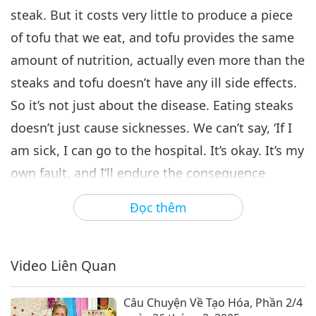
steak. But it costs very little to produce a piece
of tofu that we eat, and tofu provides the same
amount of nutrition, actually even more than the
steaks and tofu doesn’t have any ill side effects.
So it’s not just about the disease. Eating steaks
doesn’t just cause sicknesses. We can’t say, ‘If I
am sick, I can go to the hospital. It’s okay. It’s my
own fault, and I’ll endure the consequence
myself.’ No. It will affect other people and the
Đọc thêm
whole world. It’s because meat eating hurts a lot
of people by harming the environment: it causes
global warming.” “I say ‘vegan’ because as
Video Liên Quan
explained earlier, this really is the way we need
Câu Chuyện Về Tạo Hóa, Phần 2/4
to go to stop the greenhouse gases and the