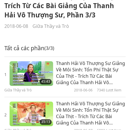
Trích Từ Các Bài Giảng Của Thanh
Hải Vô Thượng Sư, Phần 3/3
2018-06-08
Giữa Thầy và Trò
Tất cả các phần
(3/3)
Thanh Hải Vô Thượng Sư Giảng
Về Môi Sinh: Tổn Phí Thật Sự
1
Của Thịt - Trích Từ Các Bài
45:43
Giảng Của Thanh Hải Vô
Thượng Sư, Phần 1/3
Giữa Thầy và Trò
2018-06-06
7340
Lượt Xem
Thanh Hải Vô Thượng Sư Giảng
Về Môi Sinh: Tổn Phí Thật Sự
2
Của Thịt - Trích Từ Các Bài
35:13
Giảng Của Thanh Hải Vô
Thượng Sư, Phần 2/3