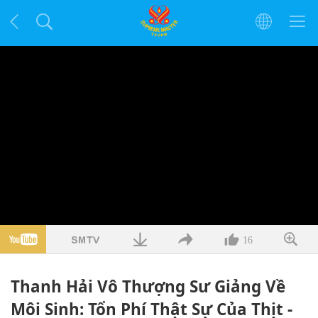
16
Thanh Hải Vô Thượng Sư Giảng Về
Môi Sinh: Tổn Phí Thật Sự Của Thịt -