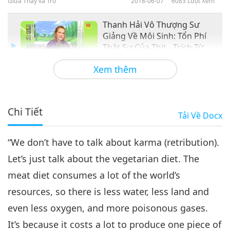
Giữa Thầy và Trò
2018-06-07
6083
Lượt Xem
Thanh Hải Vô Thượng Sư
Giảng Về Môi Sinh: Tổn Phí
Thật Sự Của Thịt - Trích Từ
46:29
Các Bài Giảng Của Thanh Hải
Xem thêm
Vô Thượng Sư, Phần 3/3
Giữa Thầy và Trò
2018-06-08
6673
Lượt Xem
Chi Tiết
Tải Về
Docx
“We don’t have to talk about karma (retribution).
Let’s just talk about the vegetarian diet. The
meat diet consumes a lot of the world’s
resources, so there is less water, less land and
even less oxygen, and more poisonous gases.
It’s because it costs a lot to produce one piece of