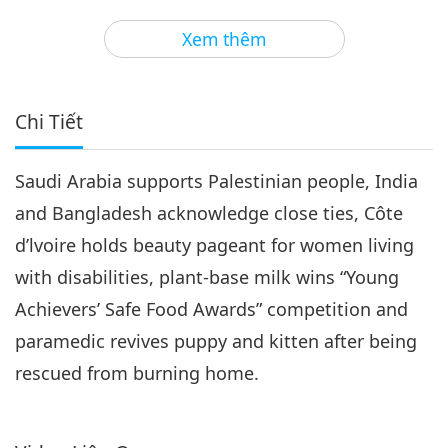
3
20:07
Xem thêm
Tin Đáng Chú Ý
2018-07-03
4607
Lượt Xem
Tin Đáng Chú Ý
Chi Tiết
4
20:21
Saudi Arabia supports Palestinian people, India
Tin Đáng Chú Ý
2018-07-04
4467
Lượt Xem
and Bangladesh acknowledge close ties, Côte
Tin Đáng Chú Ý
d’lvoire holds beauty pageant for women living
with disabilities, plant-base milk wins “Young
5
19:04
Achievers’ Safe Food Awards” competition and
Tin Đáng Chú Ý
2018-07-05
4674
Lượt Xem
paramedic revives puppy and kitten after being
rescued from burning home.
Tin Đáng Chú Ý
6
22:49