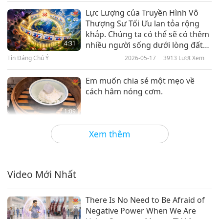
Lực Lượng của Truyền Hình Vô
Tin Đáng Chú Ý
Thượng Sư Tối Ưu lan tỏa rộng
khắp. Chúng ta có thể sẽ có thêm
4:31
nhiều người sống dưới lòng đất
19:47
thiện lành ghé thăm thế giới của
Tin Đáng Chú Ý
2026-05-17
3913
Lượt Xem
Tin Đáng Chú Ý
chúng ta nếu tinh cầu này trở
2018-07-10
4723
Lượt Xem
thành một nơi nhân từ.
Em muốn chia sẻ một mẹo về
Tin Đáng Chú Ý
cách hâm nóng cơm.
11
1:09
18:49
Tin Đáng Chú Ý
2026-05-17
3274
Lượt Xem
Xem thêm
Tin Đáng Chú Ý
2018-07-11
4581
Lượt Xem
Thật đáng kinh ngạc khi ngay cả
Tin Đáng Chú Ý
một loài côn trùng nhỏ nhất cũng
có thể dạy chúng ta biết trân
Video Mới Nhất
12
3:18
trọng cuộc sống.
21:01
Tin Đáng Chú Ý
2026-05-16
3515
Lượt Xem
There Is No Need to Be Afraid of
Tin Đáng Chú Ý
2018-07-12
4783
Lượt Xem
Negative Power When We Are
Mối liên kết tuyệt vời mà cô có với