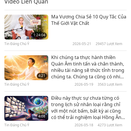
Video Liên Quan
Tin Đáng Chú Ý
2018-07-06
4632
Lượt Xem
Ma Vương Chia Sẻ 10 Quy Tắc Của
Tin Đáng Chú Ý
Thế Giới Vật Chất
7
1:24:04
18:40
Tin Đáng Chú Ý
2026-05-21
29457
Lượt Xem
Tin Đáng Chú Ý
2018-07-07
4533
Lượt Xem
Khi chúng ta thực hành thiền
Tin Đáng Chú Ý
Quán Âm tinh tấn và chân thành,
nhiều tài năng sẽ thức tỉnh trong
8
4:21
chúng ta. Chúng ta cũng có nhiều
17:20
thể nghiệm phi thường bên trong
Tin Đáng Chú Ý
2026-05-19
3563
Lượt Xem
Tin Đáng Chú Ý
và bên ngoài cho phép chúng ta
2018-07-08
4887
Lượt Xem
nhận thức cuộc sống như nó vốn
Điều này thực sự chưa từng có
có, vượt ra ngoài cõi vật chất.
Tin Đáng Chú Ý
trong lịch sử nhân loại rằng chỉ
với một nút bấm, bất kỳ ai cũng
9
4:08
có thể trải nghiệm loại Hồng Ân
21:14
này.
Tin Đáng Chú Ý
2026-05-18
4273
Lượt Xem
Tin Đáng Chú Ý
2018-07-09
4706
Lượt Xem