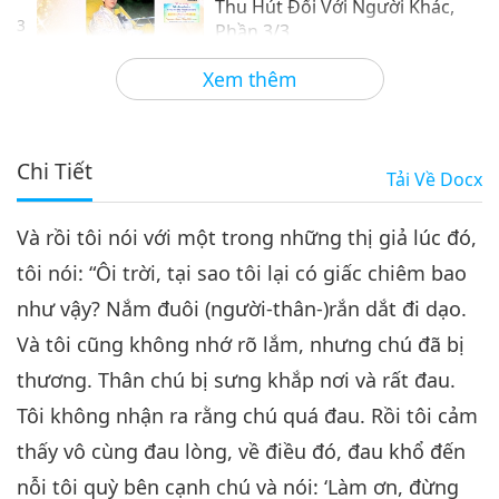
Thu Hút Đối Với Người Khác,
3
Phần 3/3
30:10
Xem thêm
Giữa Thầy và Trò
2025-01-07
3984
Lượt Xem
Chi Tiết
Tải Về
Docx
Và rồi tôi nói với một trong những thị giả lúc đó,
tôi nói: “Ôi trời, tại sao tôi lại có giấc chiêm bao
như vậy? Nắm đuôi (người-thân-)rắn dắt đi dạo.
Và tôi cũng không nhớ rõ lắm, nhưng chú đã bị
thương. Thân chú bị sưng khắp nơi và rất đau.
Tôi không nhận ra rằng chú quá đau. Rồi tôi cảm
thấy vô cùng đau lòng, về điều đó, đau khổ đến
nỗi tôi quỳ bên cạnh chú và nói: ‘Làm ơn, đừng