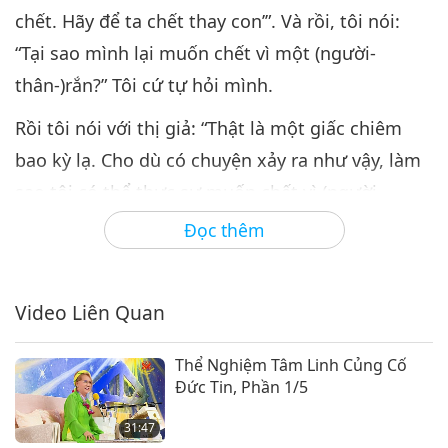
chết. Hãy để ta chết thay con’”. Và rồi, tôi nói:
“Tại sao mình lại muốn chết vì một (người-
thân-)rắn?” Tôi cứ tự hỏi mình.
Rồi tôi nói với thị giả: “Thật là một giấc chiêm
bao kỳ lạ. Cho dù có chuyện xảy ra như vậy, làm
sao tôi có thể thực sự muốn chết vì (người-
thân-)rắn đó?” Thay vì để chú [chết], tôi muốn
Đọc thêm
[chết] thay chú, chết thay chú và đau khổ thay
chú. Tôi nói: “Tại sao? Thật kỳ lạ. Nếu muốn chết
Video Liên Quan
vì người thân hoặc một người nào đó, thì có thể
hiểu được, đằng này chết vì (người-thân-)rắn)! Có
Thể Nghiệm Tâm Linh Củng Cố
ai từng nghe về những chuyện này chưa? Sao lại
Đức Tin, Phần 1/5
có giấc chiêm bao kỳ lạ như vậy?” Nghe vậy,
31:47