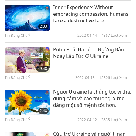
Inner Experience: Without
Tin Đáng Chú Ý
embracing compassion, humans
face a destructive fate
10
2:33
31:33
Tin Đáng Chú Ý
2022-04-14
4867
Lượt Xem
Tin Đáng Chú Ý
2024-11-10
1992
Lượt Xem
Putin Phải Hạ Lệnh Ngừng Bắn
Tin Đáng Chú Ý
Ngay Lập Tức Ở Ukraine
11
49:48
32:58
Tin Đáng Chú Ý
2022-04-13
15806
Lượt Xem
Tin Đáng Chú Ý
2024-11-11
2285
Lượt Xem
Người Ukraine là chủng tộc vị tha,
Tin Đáng Chú Ý
dũng cảm và cao thượng, xứng
đáng một số mệnh tốt hơn.
12
2:48
32:48
Tin Đáng Chú Ý
2022-04-12
3635
Lượt Xem
Tin Đáng Chú Ý
2024-11-12
2244
Lượt Xem
Cứu trợ Ukraine và người tị nạn