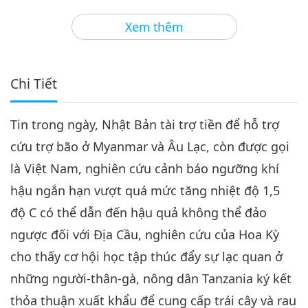
3
39:37
Xem thêm
Tin Đáng Chú Ý
2024-11-03
2028
Lượt Xem
Tin Đáng Chú Ý
Chi Tiết
4
31:44
Tin trong ngày, Nhật Bản tài trợ tiền để hỗ trợ
Tin Đáng Chú Ý
2024-11-04
2044
Lượt Xem
cứu trợ bão ở Myanmar và Âu Lạc, còn được gọi
Tin Đáng Chú Ý
là Việt Nam, nghiên cứu cảnh báo ngưỡng khí
hậu ngắn hạn vượt quá mức tăng nhiệt độ 1,5
5
32:53
độ C có thể dẫn đến hậu quả không thể đảo
Tin Đáng Chú Ý
2024-11-05
2238
Lượt Xem
ngược đối với Địa Cầu, nghiên cứu của Hoa Kỳ
cho thấy cơ hội học tập thúc đẩy sự lạc quan ở
Tin Đáng Chú Ý
những người-thân-gà, nông dân Tanzania ký kết
6
thỏa thuận xuất khẩu để cung cấp trái cây và rau
30:46