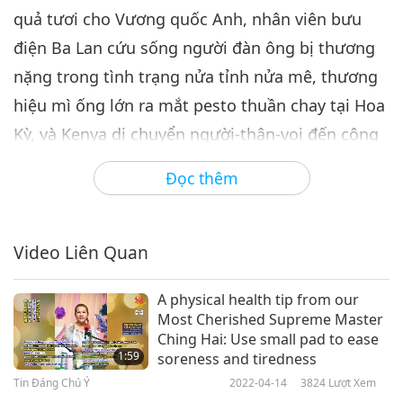
quả tươi cho Vương quốc Anh, nhân viên bưu
Tin Đáng Chú Ý
2024-11-06
1966
Lượt Xem
điện Ba Lan cứu sống người đàn ông bị thương
Tin Đáng Chú Ý
nặng trong tình trạng nửa tỉnh nửa mê, thương
7
hiệu mì ống lớn ra mắt pesto thuần chay tại Hoa
32:35
Kỳ, và Kenya di chuyển người-thân-voi đến công
Tin Đáng Chú Ý
2024-11-07
2186
Lượt Xem
viên lớn hơn để cải thiện phúc lợi của họ.
Đọc thêm
Tin Đáng Chú Ý
Dòng TIN HÀNG NGÀY
8
32:16
Video Liên Quan
Tin Đáng Chú Ý
2024-11-08
2188
Lượt Xem
A physical health tip from our
Tin Đáng Chú Ý
Most Cherished Supreme Master
Ching Hai: Use small pad to ease
9
1:59
soreness and tiredness
36:12
Tin Đáng Chú Ý
2022-04-14
3824
Lượt Xem
Tin Đáng Chú Ý
2024-11-09
1933
Lượt Xem