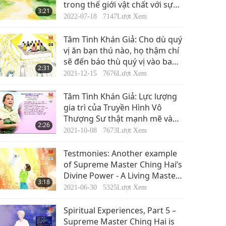
trong thế giới vật chất với sự
3:21
hiện diện của một Minh Sư tại
2022-07-18
7147
Lượt Xem
thế.
Tâm Tình Khán Giả: Cho dù quý
vị ăn bạn thú nào, họ thậm chí
sẽ đến báo thù quý vị vào ban
2:31
đêm. Vào ngày thọ Tâm Ấn, tất
2021-12-15
7676
Lượt Xem
cả linh hồn của chủ nợ và kẻ
thù của các đồng tu đều được
Tâm Tình Khán Giả: Lực lượng
giải thoát
gia trì của Truyền Hình Vô
Thượng Sư thật mạnh mẽ và
2:26
vượt ra ngoài thế giới này
2021-10-08
7673
Lượt Xem
Testmonies: Another example
of Supreme Master Ching Hai’s
Divine Power - A Living Master
3:18
can save all redeemable souls
2021-06-30
5325
Lượt Xem
Spiritual Experiences, Part 5 –
Supreme Master Ching Hai is