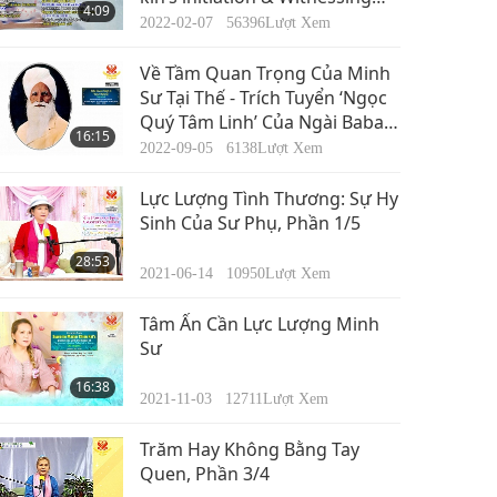
4:09
people fall into dismembering
2022-02-07
56396
Lượt Xem
hell because of killing animal-
people
Về Tầm Quan Trọng Của Minh
Sư Tại Thế - Trích Tuyển ‘Ngọc
Quý Tâm Linh’ Của Ngài Baba
16:15
Sawan Singh Ji (trường chay),
2022-09-05
6138
Lượt Xem
Phần 1/2
Lực Lượng Tình Thương: Sự Hy
Sinh Của Sư Phụ, Phần 1/5
28:53
2021-06-14
10950
Lượt Xem
Tâm Ấn Cần Lực Lượng Minh
Sư
16:38
2021-11-03
12711
Lượt Xem
Trăm Hay Không Bằng Tay
Quen, Phần 3/4