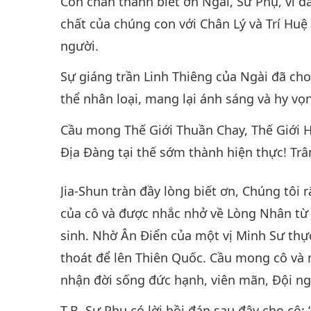
Con chân thành biết ơn Ngài, Sư Phụ, vì đ
chất của chúng con với Chân Lý và Trí Huệ 
người.
Sự giáng trần Linh Thiêng của Ngài đã cho
thể nhân loại, mang lại ánh sáng và hy vọn
Cầu mong Thế Giới Thuần Chay, Thế Giới 
Địa Đàng tại thế sớm thành hiện thực! Trâ
Jia-Shun tràn đầy lòng biết ơn, Chúng tôi 
của cô và được nhắc nhở về Lòng Nhân từ 
sinh. Nhờ Ân Điển của một vị Minh Sư thự
thoát để lên Thiên Quốc. Cầu mong cô và 
nhận đời sống đức hạnh, viên mãn, Đội n
T.B, Sư Phụ có lời hồi đáp sau đây cho cô