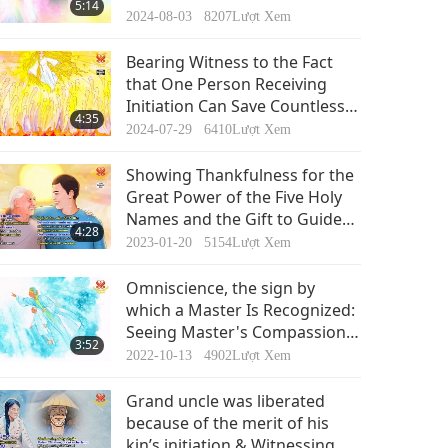
5:14
the Quan Yin Method
2024-08-03
8207
Lượt Xem
Bearing Witness to the Fact
that One Person Receiving
Initiation Can Save Countless
4:35
Beings in Their Ancestral Line
2024-07-29
6410
Lượt Xem
Showing Thankfulness for the
Great Power of the Five Holy
Names and the Gift to Guide
4:28
My Father to be Liberated
2023-01-20
5154
Lượt Xem
from Suffering
Omniscience, the sign by
which a Master Is Recognized:
Seeing Master's Compassion,
3:52
Love and Liberation of Five
2022-10-13
4902
Lượt Xem
Generations
Grand uncle was liberated
because of the merit of his
kin’s initiation & Witnessing