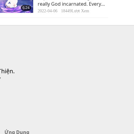
really God incarnated. Every
6:24
word She says is true.
2022-04-06
18449
Lượt Xem
Thiện.
”
Ứng Dụng