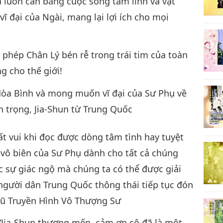
ã luôn cân bằng cuộc sống tâm linh và vật
vĩ đại của Ngài, mang lại lợi ích cho mọi
 phép Chân Lý bén rễ trong trái tim của toàn
g cho thế giới!
Hòa Bình và mong muốn vĩ đại của Sư Phụ về
n trọng, Jia-Shun từ Trung Quốc
rất vui khi đọc được dòng tâm tình hay tuyệt
vô biên của Sư Phụ dành cho tất cả chúng
c sự giác ngộ mà chúng ta có thể được giải
người dân Trung Quốc thông thái tiếp tục đón
gũ Truyền Hình Vô Thượng Sư
: “Jia-Shun thương mến, cảm ơn cô đã là một