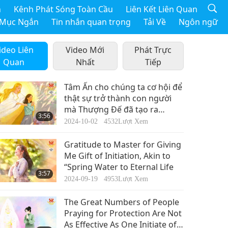
h
Kênh Phát Sóng Toàn Cầu
Liên Kết Liên Quan
 Mục Ngắn
Tin nhắn quan trọng
Tải Về
Ngôn ngữ
ideo Liên
Video Mới
Phát Trực
Quan
Nhất
Tiếp
Tâm Ấn cho chúng ta cơ hội để
thật sự trở thành con người
mà Thượng Đế đã tạo ra
3:56
chúng ta,và để trở về Nhà.
2024-10-02
4532
Lượt Xem
Gratitude to Master for Giving
Me Gift of Initiation, Akin to
“Spring Water to Eternal Life
3:57
2024-09-19
4953
Lượt Xem
The Great Numbers of People
Praying for Protection Are Not
As Effective As One Initiate of