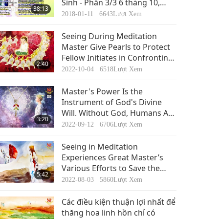
Sinh - Phần 3/3 6 tháng 10,
38:13
2016
2018-01-11
6643
Lượt Xem
Seeing During Meditation
Master Give Pearls to Protect
Fellow Initiates in Confronting
2:40
Obstacles
2022-10-04
6518
Lượt Xem
Master's Power Is the
Instrument of God's Divine
Will. Without God, Humans Are
3:20
Very Vulnerable to the
2022-09-12
6706
Lượt Xem
Negative Power
Seeing in Meditation
Experiences Great Master’s
Various Efforts to Save the
5:42
World
2022-08-03
5860
Lượt Xem
Các điều kiện thuận lợi nhất để
thăng hoa linh hồn chỉ có