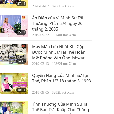
27:44
2020-04-07
8766
Lượt Xem
Ân Điển của Vị Minh Sư Tối
Thượng, Phần 2/4 ngày 26
tháng 2, 2005
35:02
2019-09-22
10148
Lượt Xem
May Mắn Lớn Nhất Khi Gặp
Được Minh Sư Tại Thế Hoàn
Mỹ: Phỏng Vấn Ông Ishwar
14:42
Puri Ji, Phần 1/4
2019-03-13
10362
Lượt Xem
Quyền Năng Của Minh Sư Tại
Thế, Phần 1/3 18 tháng 3, 1993
40:04
2018-09-05
8282
Lượt Xem
Tình Thương Của Minh Sư Tại
Thế Ban Trải Khắp Cho Chúng