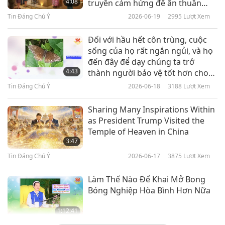
4:08
truyền cảm hứng để ăn thuần
chay và được Tâm Ấn.
Tin Đáng Chú Ý
2026-06-19
2995
Lượt Xem
Tin Đáng Chú Ý
Đối với hầu hết côn trùng, cuộc
10
sống của họ rất ngắn ngủi, và họ
38:06
đến đây để dạy chúng ta trở
Tin Đáng Chú Ý
2024-10-10
2165
Lượt Xem
4:43
thành người bảo vệ tốt hơn cho
mọi sự sống trên Địa Cầu.
Tin Đáng Chú Ý
2026-06-18
3188
Lượt Xem
Tin Đáng Chú Ý
Sharing Many Inspirations Within
11
as President Trump Visited the
30:57
Temple of Heaven in China
Tin Đáng Chú Ý
2024-10-11
2216
Lượt Xem
3:47
Tin Đáng Chú Ý
2026-06-17
3875
Lượt Xem
Tin Đáng Chú Ý
Làm Thế Nào Để Khai Mở Bong
12
Bóng Nghiệp Hòa Bình Hơn Nữa
29:55
Tin Đáng Chú Ý
2024-10-12
2093
Lượt Xem
1:12:41