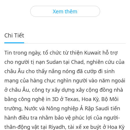
3
30:33
Xem thêm
Tin Đáng Chú Ý
2024-10-03
2134
Lượt Xem
Tin Đáng Chú Ý
Chi Tiết
4
32:04
Tin trong ngày, tổ chức từ thiện Kuwait hỗ trợ
Tin Đáng Chú Ý
2024-10-04
2293
Lượt Xem
cho người tị nạn Sudan tại Chad, nghiên cứu của
Tin Đáng Chú Ý
châu Âu cho thấy nắng nóng đã cướp đi sinh
mạng của hàng chục nghìn người vào năm ngoái
5
35:57
ở châu Âu, công ty xây dựng xây cộng đồng nhà
Tin Đáng Chú Ý
2024-10-05
2177
Lượt Xem
bằng công nghệ in 3D ở Texas, Hoa Kỳ, Bộ Môi
trường, Nước và Nông nghiệp Ả Rập Saudi tiến
Tin Đáng Chú Ý
hành điều tra nhằm bảo vệ phúc lợi của người-
6
thân-động vật tại Riyadh, tài xế xe buýt ở Hoa Kỳ
31:24