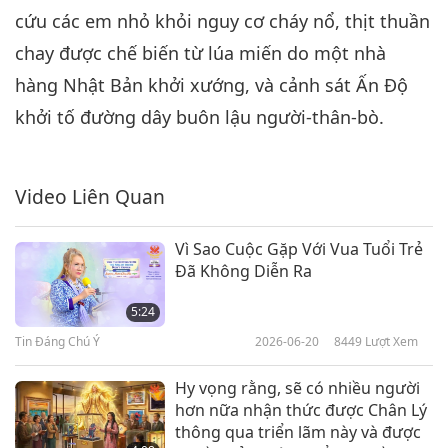
cứu các em nhỏ khỏi nguy cơ cháy nổ, thịt thuần
Tin Đáng Chú Ý
2024-10-06
2268
Lượt Xem
chay được chế biến từ lúa miến do một nhà
Tin Đáng Chú Ý
hàng Nhật Bản khởi xướng, và cảnh sát Ấn Độ
7
khởi tố đường dây buôn lậu người-thân-bò.
38:36
Tin Đáng Chú Ý
2024-10-07
2143
Lượt Xem
Video Liên Quan
Tin Đáng Chú Ý
Vì Sao Cuộc Gặp Với Vua Tuổi Trẻ
8
Đã Không Diễn Ra
34:30
Tin Đáng Chú Ý
2024-10-08
2384
Lượt Xem
5:24
Tin Đáng Chú Ý
2026-06-20
8449
Lượt Xem
Tin Đáng Chú Ý
Hy vọng rằng, sẽ có nhiều người
9
hơn nữa nhận thức được Chân Lý
36:12
thông qua triển lãm này và được
Tin Đáng Chú Ý
2024-10-09
2240
Lượt Xem