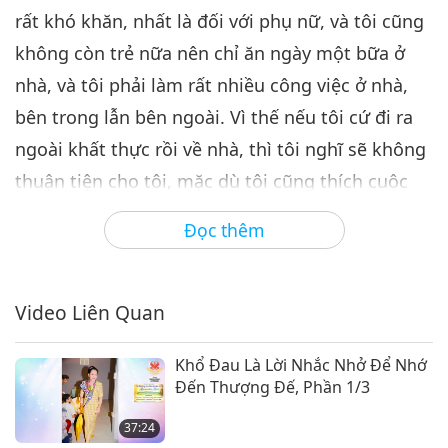
27:58
rất khó khăn, nhất là đối với phụ nữ, và tôi cũng
Giữa Thầy và Trò
2024-07-28
7765
Lượt Xem
không còn trẻ nữa nên chỉ ăn ngày một bữa ở
nhà, và tôi phải làm rất nhiều công việc ở nhà,
Câu Chuyện Về Ngài Ma Ha Ca
Diếp (thuần chay) , Phần 7/10
bên trong lẫn bên ngoài. Vì thế nếu tôi cứ đi ra
7
ngoài khất thực rồi về nhà, thì tôi nghĩ sẽ không
25:13
thuận tiện cho tôi, mặc dù tôi cũng thích cuộc
Giữa Thầy và Trò
2024-07-29
7599
Lượt Xem
sống tự do đó rất, rất, rất nhiều!!!
Đọc thêm
Câu Chuyện Về Ngài Ma Ha Ca
Diếp (thuần chay) , Phần 8/10
Dù chỉ ăn một bữa – nấu nướng và dọn rửa – tôi
8
đã cảm thấy đó là quá nhiều việc với tôi rồi. Rồi
28:53
Video Liên Quan
phải lau chùi nhà cửa, phải lau sàn nhà, giặt
Giữa Thầy và Trò
2024-07-30
7698
Lượt Xem
chăn mền, quần áo, rồi sau khi nấu nướng phải
Khổ Đau Là Lời Nhắc Nhở Để Nhớ
Câu Chuyện Về Ngài Ma Ha Ca
rửa chén dĩa, lau bếp và các dụng cụ v.v.; Tôi cảm
Đến Thượng Đế, Phần 1/3
Diếp (thuần chay) , Phần 9/10
9
thấy như vậy là quá nhiều, quá nhiều việc rồi. Tôi
37:24
27:22