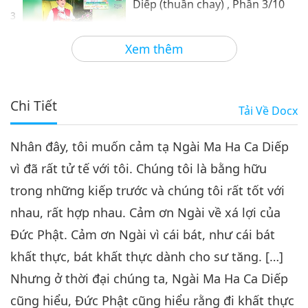
Diếp (thuần chay) , Phần 3/10
3
25:55
Xem thêm
Giữa Thầy và Trò
2024-07-25
8896
Lượt Xem
Câu Chuyện Về Ngài Ma Ha Ca
Diếp (thuần chay) , Phần 4/10
Chi Tiết
Tải Về
Docx
4
28:49
Nhân đây, tôi muốn cảm tạ Ngài Ma Ha Ca Diếp
Giữa Thầy và Trò
2024-07-26
8108
Lượt Xem
vì đã rất tử tế với tôi. Chúng tôi là bằng hữu
Câu Chuyện Về Ngài Ma Ha Ca
trong những kiếp trước và chúng tôi rất tốt với
Diếp (thuần chay) , Phần 5/10
5
nhau, rất hợp nhau. Cảm ơn Ngài về xá lợi của
25:13
Đức Phật. Cảm ơn Ngài vì cái bát, như cái bát
Giữa Thầy và Trò
2024-07-27
8198
Lượt Xem
khất thực, bát khất thực dành cho sư tăng. […]
Câu Chuyện Về Ngài Ma Ha
Nhưng ở thời đại chúng ta, Ngài Ma Ha Ca Diếp
Ca Diếp (thuần chay) , Phần
cũng hiểu, Đức Phật cũng hiểu rằng đi khất thực
6/10