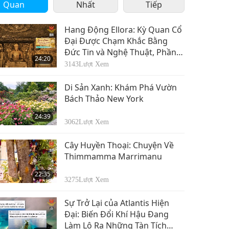
Quan
Nhất
Tiếp
Hang Động Ellora: Kỳ Quan Cổ
Đại Được Chạm Khắc Bằng
Đức Tin và Nghệ Thuật, Phần
24:20
1/3
3143
Lượt Xem
Di Sản Xanh: Khám Phá Vườn
Bách Thảo New York
24:39
3062
Lượt Xem
Cây Huyền Thoại: Chuyện Về
Thimmamma Marrimanu
22:35
3275
Lượt Xem
Sự Trở Lại của Atlantis Hiện
Đại: Biến Đổi Khí Hậu Đang
Làm Lộ Ra Những Tàn Tích