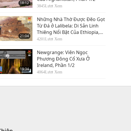
18:12
3845
Lượt Xem
Những Nhà Thờ Được Đẽo Gọt
Từ Đá ở Lalibela: Di Sản Linh
Thiêng Nổi Bật Của Ethiopia,
21:04
Phần 1/2
4201
Lượt Xem
Newgrange: Viên Ngọc
Phương Đông Cổ Xưa Ở
Ireland, Phần 1/2
19:34
4064
Lượt Xem
Thiện.