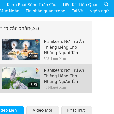
h
Kênh Phát Sóng Toàn Cầu
Liên Kết Liên Quan
 Mục Ngắn
Tin nhắn quan trọng
Tải Về
Ngôn ngữ
t cả các phần
(2/2)
Rishikesh: Nơi Trú Ẩn
Thiêng Liêng Cho
Những Người Tầm
20:30
Đạo, Phần 1/2
5031
Lượt Xem
Rishikesh: Nơi Trú Ẩn
Thiêng Liêng Cho
Những Người Tầm
18:25
Đạo, Phần 2/2
4514
Lượt Xem
ideo Liên
Video Mới
Phát Trực