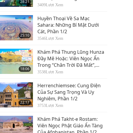
28:21
Dưới Nước, Phần 1/2
3409
Lượt Xem
Huyền Thoại Về Sa Mạc
Sahara: Những Bí Mật Dưới
Cát, Phần 1/2
25:10
3546
Lượt Xem
Khám Phá Thung Lũng Hunza
Đầy Mê Hoặc: Viên Ngọc Ẩn
Trong “Chân Trời Đã Mất”,
18:06
Phần 1/2
3538
Lượt Xem
Herrenchiemsee: Cung Điện
Của Sự Sang Trọng Và Uy
Nghiêm, Phần 1/2
22:17
3753
Lượt Xem
Khám Phá Takht-e Rostam:
Viên Ngọc Phật Giáo Ẩn Tàng
Của Afghanistan, Phần 1/2