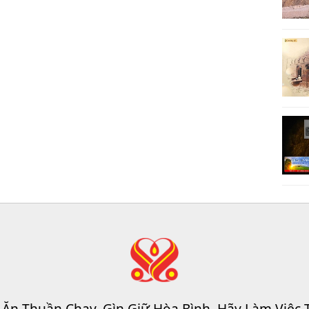
 Ăn Thuần Chay, Gìn Giữ Hòa Bình, Hãy Làm Việc 