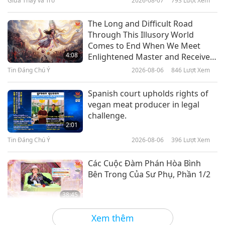
Giữa Thầy và Trò
2026-08-07
793
Lượt Xem
22:19
Vẻ Đẹp Thiên Nhiên
2025-01-24
3297
Lượt Xem
The Long and Difficult Road
Through This Illusory World
Kỳ Quan Đá Cẩm Thạch: Khám
Comes to End When We Meet
Phá Kho Báu Ẩn Giấu Của Hồ
4:08
Enlightened Master and Receive
General Carrera
Initiation
Tin Đáng Chú Ý
2026-08-06
846
Lượt Xem
21:13
Vẻ Đẹp Thiên Nhiên
2024-12-13
3315
Lượt Xem
Spanish court upholds rights of
vegan meat producer in legal
La Mosquitia: Thành Phố Bị Mất
challenge.
Tích và Kho Báu Đa Dạng Sinh
2:01
Học, Phần 1/2
Tin Đáng Chú Ý
2026-08-06
396
Lượt Xem
21:45
Vẻ Đẹp Thiên Nhiên
2024-08-09
3988
Lượt Xem
Các Cuộc Đàm Phán Hòa Bình
Bên Trong Của Sư Phụ, Phần 1/2
38:45
Giữa Thầy và Trò
2026-08-06
1067
Lượt Xem
Xem thêm