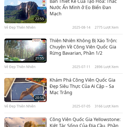
Bản Thiết Kế Của Tạo Hóa: Thác
Nước Ẩn Mình ở Eo Biển Đan
Mạch
22:55
Vẻ Đẹp Thiên Nhiên
2025-08-14
2775
Lượt Xem
Thiên Nhiên Không Bị Xáo Trộn:
Chuyện Về Công Viên Quốc Gia
Rừng Bavarian, Phần 1/2
21:55
Vẻ Đẹp Thiên Nhiên
2025-07-11
2896
Lượt Xem
Khám Phá Công Viên Quốc Gia
Đẹp Siêu Thực Của Ai Cập – Sa
Mạc Trắng
20:54
Vẻ Đẹp Thiên Nhiên
2025-07-05
3166
Lượt Xem
Công Viên Quốc Gia Yellowstone:
Kiệt Tác Sống Của Địa Cầu, Phần