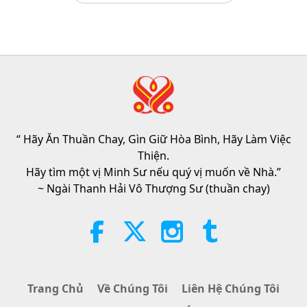
Câu Hỏi Của MAPA Dành Cho Sư
Phụ, Phần 1/2
25:38
Tin Đáng Chú Ý
2026-08-05
7921
Lượt Xem
“Fast Charge” Is Wonderful Way
to Reconnect to GOD Within
Whenever Material World Begins
“ Hãy Ăn Thuần Chay, Gìn Giữ Hòa Bình, Hãy Làm Việc
3:46
to Feel Too Imposing
Thiện.
Tin Đáng Chú Ý
2026-08-05
1445
Lượt Xem
Hãy tìm một vị Minh Sư nếu quý vị muốn về Nhà.”
~ Ngài Thanh Hải Vô Thượng Sư (thuần chay)
Tin Đáng Chú Ý
38:07
Tin Đáng Chú Ý
2026-08-05
355
Lượt Xem
Trang Chủ
Về Chúng Tôi
Liên Hệ Chúng Tôi
Đạo Đức Hồi Giáo Về Nước: Trích