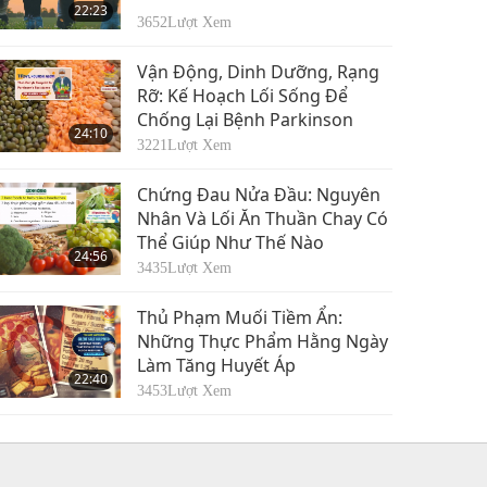
22:23
3652
Lượt Xem
Vận Động, Dinh Dưỡng, Rạng
Rỡ: Kế Hoạch Lối Sống Để
Chống Lại Bệnh Parkinson
24:10
3221
Lượt Xem
Chứng Đau Nửa Đầu: Nguyên
Nhân Và Lối Ăn Thuần Chay Có
Thể Giúp Như Thế Nào
24:56
3435
Lượt Xem
Thủ Phạm Muối Tiềm Ẩn:
Những Thực Phẩm Hằng Ngày
Làm Tăng Huyết Áp
22:40
3453
Lượt Xem