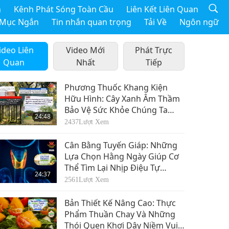
h
Kênh Phát Sóng Toàn Cầu
Liên Kết Liên Quan
 Mục Ngắn
Tin nhắn quan trọng
Tải Về
Ngôn ngữ
ideo Liên
Video Mới
Phát Trực
Quan
Nhất
Tiếp
Phương Thuốc Khang Kiện
Hữu Hình: Cây Xanh Âm Thầm
Bảo Vệ Sức Khỏe Chúng Ta
24:48
Như Thế Nào
2437
Lượt Xem
Cân Bằng Tuyến Giáp: Những
Lựa Chọn Hằng Ngày Giúp Cơ
Thể Tìm Lại Nhịp Điệu Tự
24:37
Nhiên
2561
Lượt Xem
Bản Thiết Kế Nâng Cao: Thực
Phẩm Thuần Chay Và Những
Thói Quen Khơi Dậy Niềm Vui