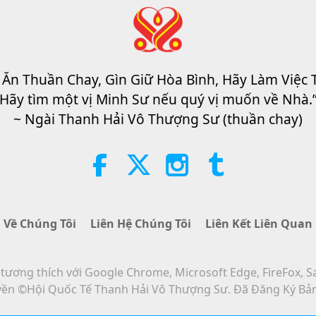
 Ăn Thuần Chay, Gìn Giữ Hòa Bình, Hãy Làm Việc 
Hãy tìm một vị Minh Sư nếu quý vị muốn về Nhà.
~ Ngài Thanh Hải Vô Thượng Sư (thuần chay)
Về Chúng Tôi
Liên Hệ Chúng Tôi
Liên Kết Liên Quan
ương thích với Google Chrome, Microsoft Edge, FireFox, S
ền ©Hội Quốc Tế Thanh Hải Vô Thượng Sư. Đã Đăng Ký Bả