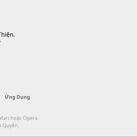
Thiện.
”
Ứng Dụng
afari hoặc Opera.
n Quyền.