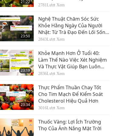
21:22
Từ Bên Trong
2781
Lượt Xem
Nghệ Thuật Chăm Sóc Sức
Khỏe Hằng Ngày Của Người
Nhật: Từ Trà Đạo Đến Lối Sống
23:50
Ngăn Nắp
2843
Lượt Xem
Khỏe Mạnh Hơn Ở Tuổi 40:
Làm Thế Nào Việc Xét Nghiệm
Và Thực Vật Giúp Bạn Luôn
23:19
Tràn Đầy Sức Sống
2836
Lượt Xem
Thực Phẩm Thuần Chay Tốt
Cho Tim Mạch Để Kiểm Soát
Cholesterol Hiệu Quả Hơn
23:34
3016
Lượt Xem
Thuốc Vàng: Lợi Ích Trường
Thọ Của Ánh Nắng Mặt Trời