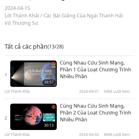
2024-04-15
Lời Thánh Khải
/
Các Bài Giảng Của Ngài Thanh Hải
Vô Thượng Sư
Tất cả các phần
(13/28)
Cùng Nhau Cứu Sinh Mạng,
Phần 1 Của Loạt Chương Trình
1
Nhiều Phần
39:57
Lời Thánh Khải
2024-04-01
5468
Lượt Xem
Cùng Nhau Cứu Sinh Mạng,
Phần 2 Của Loạt Chương Trình
2
Nhiều Phần
30:13
Lời Thánh Khải
2024-04-02
4666
Lượt Xem