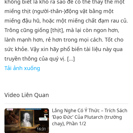
Cùng Nhau Cứu Sinh Mạng,
không biết là khó ra sao để có thể thay thế một
Phần 6 Của Loạt Chương Trình
miếng thịt (người-thân-)động vật bằng một
6
Nhiều Phần
30:49
miếng đậu hũ, hoặc một miếng chất đạm rau củ.
Lời Thánh Khải
2024-04-06
4833
Lượt Xem
Trông cũng giống [thịt], mà lại còn ngon hơn,
lành mạnh hơn, rẻ hơn trong mọi cách. Tốt cho
Cùng Nhau Cứu Sinh Mạng,
Phần 7 Của Loạt Chương Trình
sức khỏe. Vậy xin hãy phổ biến tài liệu này qua
7
Nhiều Phần
truyền thông của quý vị. […]
38:06
Tải ảnh xuống
Lời Thánh Khải
2024-04-08
5407
Lượt Xem
Cùng Nhau Cứu Sinh Mạng,
Phần 8 Của Loạt Chương Trình
Video Liên Quan
8
Nhiều Phần
34:08
Lắng Nghe Có Ý Thức – Trích Sách
Lời Thánh Khải
2024-04-09
4853
Lượt Xem
‘Đạo Đức’ Của Plutarch (trường
chay), Phần 1/2
Cùng Nhau Cứu Sinh Mạng,
16:31
Phần 9 Của Loạt Chương Trình