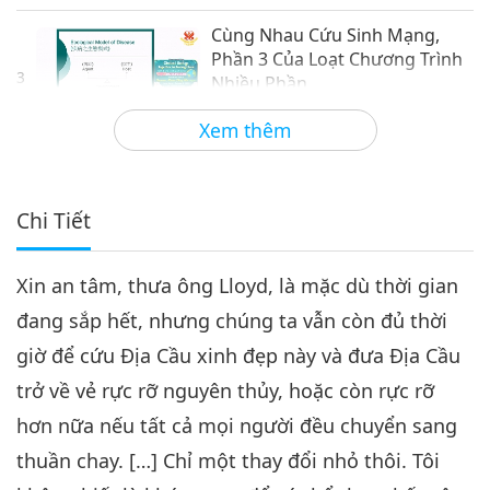
Cùng Nhau Cứu Sinh Mạng,
Phần 3 Của Loạt Chương Trình
3
Nhiều Phần
31:26
Xem thêm
Lời Thánh Khải
2024-04-03
4395
Lượt Xem
Cùng Nhau Cứu Sinh Mạng,
Phần 4 Của Loạt Chương Trình
Chi Tiết
4
Nhiều Phần
29:09
Xin an tâm, thưa ông Lloyd, là mặc dù thời gian
Lời Thánh Khải
2024-04-04
4293
Lượt Xem
đang sắp hết, nhưng chúng ta vẫn còn đủ thời
Cùng Nhau Cứu Sinh Mạng,
giờ để cứu Địa Cầu xinh đẹp này và đưa Địa Cầu
Phần 5 Của Loạt Chương Trình
5
Nhiều Phần
trở về vẻ rực rỡ nguyên thủy, hoặc còn rực rỡ
32:32
hơn nữa nếu tất cả mọi người đều chuyển sang
Lời Thánh Khải
2024-04-05
4275
Lượt Xem
thuần chay. […] Chỉ một thay đổi nhỏ thôi. Tôi