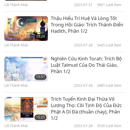
9
Nhiều Phần
Lời Thánh Khải
2023-07-31
3901
Lượt Xem
37:41
Thấu Hiểu Trí Huệ Và Lòng Tốt
Lời Thánh Khải
2024-04-10
4613
Lượt Xem
Trong Hồi Giáo: Trích Thánh Điển
Hadith, Phần 1/2
Cùng Nhau Cứu Sinh Mạng,
17:29
Phần 10 Của Loạt Chương Trình
10
Nhiều Phần
Lời Thánh Khải
2023-07-28
3445
Lượt Xem
33:54
Nghiên Cứu Kinh Torah: Trích Bộ
Lời Thánh Khải
2024-04-11
5256
Lượt Xem
Luật Talmud Của Do Thái Giáo,
Phần 1/2
Cùng Nhau Cứu Sinh Mạng,
15:57
Phần 11 Của Loạt Chương Trình
11
Nhiều Phần
Lời Thánh Khải
2023-07-26
3485
Lượt Xem
36:01
Trích Tuyển Kinh Đại Thừa Vô
Lời Thánh Khải
2024-04-12
4467
Lượt Xem
Lượng Thọ: Cõi Tịnh Độ Của Đức
Phật A Di Đà (thuần chay), Phần
Cùng Nhau Cứu Sinh Mạng,
15:25
1/2
Phần 12 Của Loạt Chương Trình
12
Nhiều Phần
Lời Thánh Khải
2023-07-24
3530
Lượt Xem