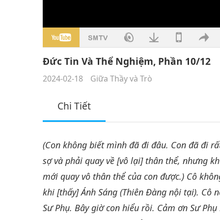
Đức Tin Và Thể Nghiệm, Phần 10/12
2024-02-18
Giữa Thầy và Trò
Chi Tiết
(Con không biết mình đã đi đâu. Con đã đi rấ
sợ và phải quay về [vô lại] thân thể, nhưng k
mới quay vô thân thể của con được.) Cô không
khi [thấy] Ánh Sáng (Thiên Đàng nội tại). Cô
Sư Phụ. Bây giờ con hiểu rồi. Cảm ơn Sư Phụ 