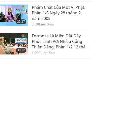
Phẩm Chất Của Một Vị Phật,
Phần 1/5 Ngày 28 tháng 2,
năm 2005
35:27
8530
Lượt Xem
Formosa Là Miền Đất Đầy
Phúc Lành Với Nhiều Cổng
Thiên Đàng, Phần 1/2 12 tháng
30:22
1, 2018
11292
Lượt Xem