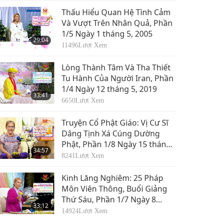
Thấu Hiểu Quan Hệ Tình Cảm
Và Vượt Trên Nhân Quả, Phần
1/5 Ngày 1 tháng 5, 2005
29:04
11496
Lượt Xem
Lòng Thành Tâm Và Tha Thiết
Tu Hành Của Người Iran, Phần
1/4 Ngày 12 tháng 5, 2019
33:41
6650
Lượt Xem
Truyện Cổ Phật Giáo: Vị Cư Sĩ
Dâng Tịnh Xá Cúng Dường
Phật, Phần 1/8 Ngày 15 tháng
34:57
8, 2015
8241
Lượt Xem
Kinh Lăng Nghiêm: 25 Pháp
Môn Viên Thông, Buổi Giảng
Thứ Sáu, Phần 1/7 Ngày 8
33:12
tháng 4, năm 2019
14924
Lượt Xem