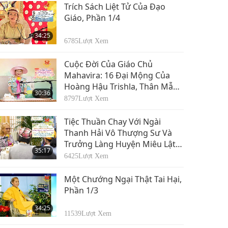
Trích Sách Liệt Tử Của Đạo
Giáo, Phần 1/4
34:25
6785
Lượt Xem
Cuộc Đời Của Giáo Chủ
Mahavira: 16 Đại Mộng Của
Hoàng Hậu Trishla, Thân Mẫu
30:36
Đức Mahavira, Phần 1/3
8797
Lượt Xem
Tiệc Thuần Chay Với Ngài
Thanh Hải Vô Thượng Sư Và
Trưởng Làng Huyện Miêu Lật,
35:17
Đài Loan (Formosa), Phần 1/2
6425
Lượt Xem
Một Chướng Ngại Thật Tai Hại,
Phần 1/3
34:25
11539
Lượt Xem