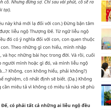
h cô. Nhưng đừng sợ. Chỉ sau vài phút, cô sẽ ra
 tại).
iều này khá mới lạ đối với con.) Đừng bận tâm
 được liễu ngộ Thượng Đế. Từ ngữ liễu ngộ
ều đó có ý nghĩa đối với con, con quen thuộc
a con. Theo những gì con hiểu, mình nhập
 và học những bài học trong đời. Và rồi, cuối
 người mình hoặc gì đó, và mình liễu ngộ
là…? Không, con không hiểu, phải không?)
hể nghiệm, cô nhất định sẽ biết. (Dạ.) Không
g cần miêu tả vì không có miêu tả nào sẽ phù
Đế, có phải tất cả những ai liễu ngộ đều