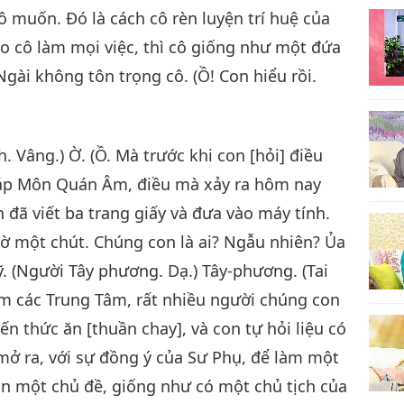
ô muốn. Đó là cách cô rèn luyện trí huệ của
ảo cô làm mọi việc, thì cô giống như một đứa
 Ngài không tôn trọng cô. (Ồ! Con hiểu rồi.
. Vâng.) Ờ. (Ồ. Mà trước khi con [hỏi] điều
háp Môn Quán Âm, điều mà xảy ra hôm nay
n đã viết ba trang giấy và đưa vào máy tính.
chờ một chút. Chúng con là ai? Ngẫu nhiên? Ủa
 (Người Tây phương. Dạ.) Tây-phương. (Tai
óm các Trung Tâm, rất nhiều người chúng con
n thức ăn [thuần chay], và con tự hỏi liệu có
mở ra, với sự đồng ý của Sư Phụ, để làm một
n một chủ đề, giống như có một chủ tịch của