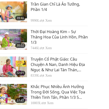
Trần Gian Chỉ Là Ảo Tưởng,
Phần 1/4
39:40
9990
Lượt Xem
Thời Đại Hoàng Kim – Sự
Thăng Hoa Của Linh Hồn, Phần
1/3
30:02
7446
Lượt Xem
Truyện Cổ Phật Giáo: Câu
Chuyện A Nan, Danh Hiệu Địa
Ngục & Như Lai Tán Thán,
32:01
Phần 1/11
8339
Lượt Xem
Khắc Phục Nhiều Ảnh Hưởng
Trong Đời Sống, Qua Việc Tọa
Thiền Tinh Tấn, Phần 1/3 5
27:47
tháng 5, 30 tháng 6 & 1 tháng
10003
Lượt Xem
9, 2019