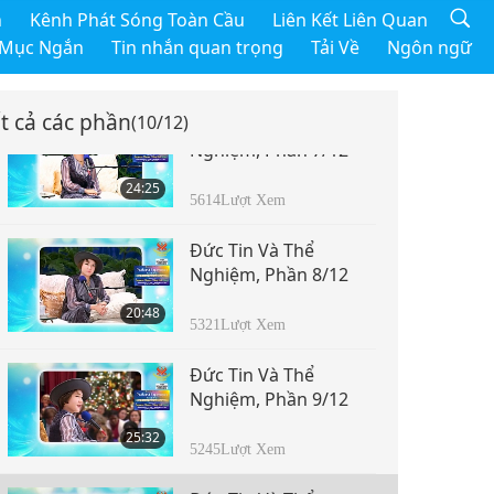
Đức Tin Và Thể
h
Kênh Phát Sóng Toàn Cầu
Liên Kết Liên Quan
Nghiệm, Phần 6/12
 Mục Ngắn
Tin nhắn quan trọng
Tải Về
Ngôn ngữ
23:10
5459
Lượt Xem
t cả các phần
(10/12)
Đức Tin Và Thể
Nghiệm, Phần 7/12
24:25
5614
Lượt Xem
Đức Tin Và Thể
Nghiệm, Phần 8/12
20:48
5321
Lượt Xem
Đức Tin Và Thể
Nghiệm, Phần 9/12
25:32
5245
Lượt Xem