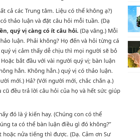
tất cả các Trung tâm. Liệu có thể không ạ?)
ó thảo luận và đặt câu hỏi mỗi tuần. (Dạ
ền, quý vị càng có ít câu hỏi.
(Dạ vâng.) Mỗi
hảo luận. Phải không? Họ đến và hỏi từng cá
 quý vị cảm thấy dễ chịu thì mọi người sẽ bỏ
 Hoặc bắt đầu với vài người quý vị; bàn luận
 không hẳn. Không hẳn.) quý vị có thảo luận.
ười mới.) Hả? (Với người mới, chắc chắn ạ.)
cũ đều trả lời câu hỏi của họ và hết sức giúp
ấy đó là ý kiến hay. (Chúng con có thể
úng ta có thể bàn luận điều gì đó không?”
hút hoặc nửa tiếng thì được. (Dạ. Cảm ơn Sư