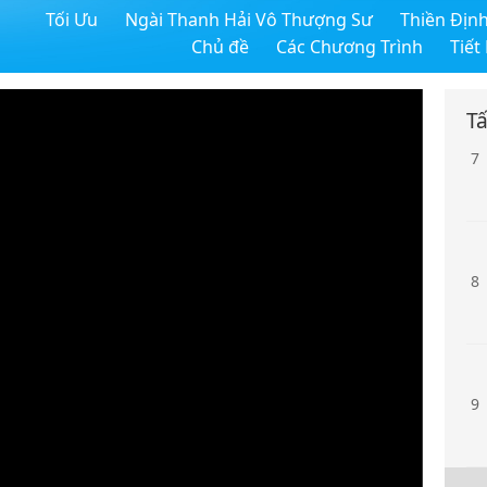
Tối Ưu
Ngài Thanh Hải Vô Thượng Sư
Thiền Địn
6
Chủ đề
Các Chương Trình
Tiết
Tấ
7
8
9