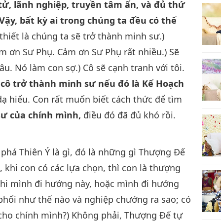
ử, lãnh nghiệp, truyền tâm ấn, và đủ thứ
Vậy, bất kỳ ai trong chúng ta đều có thể
hiết là chúng ta sẽ trở thành minh sư.)
Cảm ơn Sư Phụ. Cảm ơn Sư Phụ rất nhiều.) Sẽ
u. Nó làm con sợ.) Cô sẽ cạnh tranh với tôi.
à, cô trở thành minh sư nếu đó là Kế Hoạch
dạ hiểu. Con rất muốn biết cách thức để tìm
sư của chính mình,
điều đó đã đủ khó rồi.
phá Thiên Ý là gì, đó là những gì Thượng Đế
 khi con có các lựa chọn, thì con là thượng
 khi mình đi hướng này, hoặc mình đi hướng
 phối như thế nào và nghiệp chướng ra sao; có
 cho chính mình?) Không phải, Thượng Đế tự