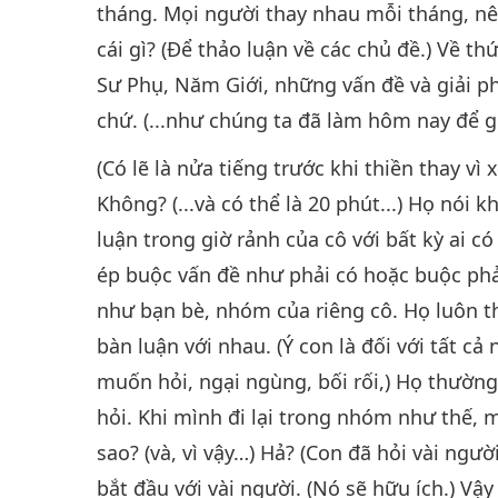
tháng. Mọi người thay nhau mỗi tháng, nên
cái gì? (Để thảo luận về các chủ đề.) Về th
Sư Phụ, Năm Giới, những vấn đề và giải ph
chứ. (...như chúng ta đã làm hôm nay để g
(Có lẽ là nửa tiếng trước khi thiền thay vì
Không? (...và có thể là 20 phút...) Họ nói k
luận trong giờ rảnh của cô với bất kỳ ai c
ép buộc vấn đề như phải có hoặc buộc phả
như bạn bè, nhóm của riêng cô. Họ luôn thả
bàn luận với nhau. (Ý con là đối với tất 
muốn hỏi, ngại ngùng, bối rối,) Họ thường
hỏi. Khi mình đi lại trong nhóm như thế, 
sao? (và, vì vậy…) Hả? (Con đã hỏi vài người
bắt đầu với vài người. (Nó sẽ hữu ích.) Vậy