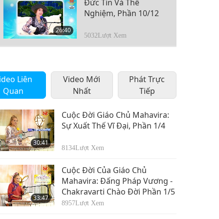
Đức Tin Và Thể
Nghiệm, Phần 10/12
26:40
5032
Lượt Xem
Đức Tin Và Thể
Nghiệm, Phần 11/12
ideo Liên
Video Mới
Phát Trực
26:00
Quan
Nhất
Tiếp
5693
Lượt Xem
Đức Tin Và Thể
Cuộc Đời Giáo Chủ Mahavira:
Nghiệm, Phần 12/12
Sự Xuất Thế Vĩ Đại, Phần 1/4
24:55
30:41
5360
Lượt Xem
8134
Lượt Xem
Cuộc Đời Của Giáo Chủ
Mahavira: Đấng Pháp Vương -
Chakravarti Chào Đời Phần 1/5
33:47
8957
Lượt Xem