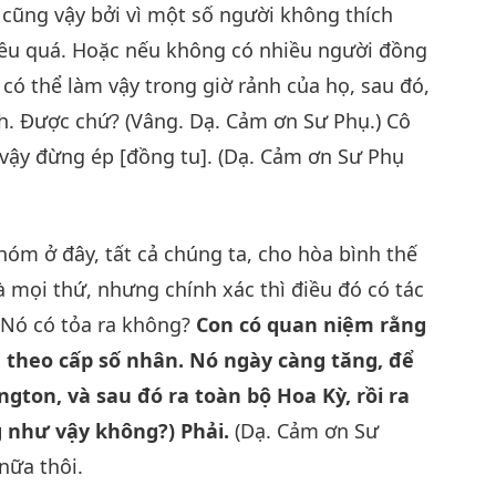
 cũng vậy bởi vì một số người không thích
hiều quá. Hoặc nếu không có nhiều người đồng
họ có thể làm vậy trong giờ rảnh của họ, sau đó,
ích. Được chứ? (Vâng. Dạ. Cảm ơn Sư Phụ.) Cô
 vậy đừng ép [đồng tu]. (Dạ. Cảm ơn Sư Phụ
hóm ở đây, tất cả chúng ta, cho hòa bình thế
à mọi thứ, nhưng chính xác thì điều đó có tác
? Nó có tỏa ra không?
Con có quan niệm rằng
] theo cấp số nhân. Nó ngày càng tăng, để
gton, và sau đó ra toàn bộ Hoa Kỳ, rồi ra
g như vậy không?) Phải.
(Dạ. Cảm ơn Sư
nữa thôi.