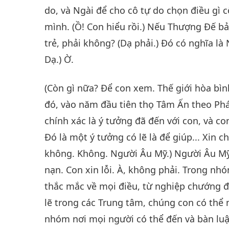
do, và Ngài để cho cô tự do chọn điều gì c
mình. (Ồ! Con hiểu rồi.) Nếu Thượng Đế b
trẻ, phải không? (Dạ phải.) Đó có nghĩa là
Dạ.) Ờ.
(Còn gì nữa? Để con xem. Thế giới hòa bình
đó, vào năm đầu tiên thọ Tâm Ấn theo P
chính xác là ý tưởng đã đến với con, và co
Đó là một ý tưởng có lẽ là để giúp... Xin 
không. Không. Người Âu Mỹ.) Người Âu Mỹ.
nạn. Con xin lỗi. À, không phải. Trong nh
thắc mắc về mọi điều, từ nghiệp chướng đế
lẽ trong các Trung tâm, chúng con có thể 
nhóm nơi mọi người có thể đến và bàn luậ