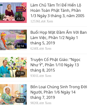
Làm Chủ Tâm Trí Để Hiển Lộ
Hoàn Toàn Phật Tánh, Phần
1/3 Ngày 3 tháng 3, năm 2005
33:25
12536
Lượt Xem
Buổi Họp Mặt Đầm Ấm Với Ban
Làm Việc, Phần 1/2 Ngày 1
tháng 5, 2019
34:14
6240
Lượt Xem
Truyện Cổ Phật Giáo: “Ngọc
Như Ý”, Phần 1/10 Ngày 13
tháng 8, 2015
32:36
9301
Lượt Xem
Bốn Loại Chúng Sinh Trong Đời
Người, Phần 1/6 Ngày 14
tháng 7, 2019
36:12
9820
Lượt Xem