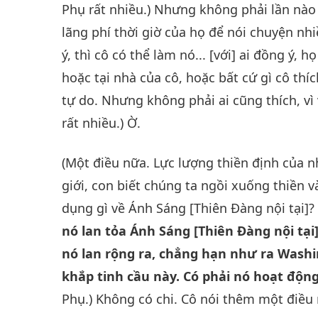
Phụ rất nhiều.) Nhưng không phải lần nào
lãng phí thời giờ của họ để nói chuyện n
ý, thì cô có thể làm nó... [với] ai đồng ý, 
hoặc tại nhà của cô, hoặc bất cứ gì cô th
tự do. Nhưng không phải ai cũng thích, vì
rất nhiều.) Ờ.
(Một điều nữa. Lực lượng thiền định của n
giới, con biết chúng ta ngồi xuống thiền v
dụng gì về Ánh Sáng [Thiên Đàng nội tại]
nó lan tỏa Ánh Sáng [Thiên Đàng nội tại
nó lan rộng ra, chẳng hạn như ra Washin
khắp tinh cầu này. Có phải nó hoạt độn
Phụ.) Không có chi. Cô nói thêm một điều 