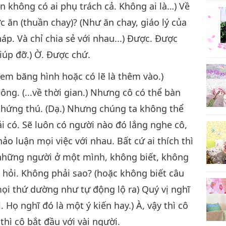
 không có ai phụ trách cả. Không ai là…) Về
ức ăn (thuần chay)? (Như ăn chay, giáo lý của
áp. Và chỉ chia sẻ với nhau...) Được. Được
iúp đỡ.) Ờ. Được chứ.
 xem băng hình hoặc có lẽ là thêm vào.)
hông. (...về thời gian.) Nhưng cô có thể bàn
ó hứng thú. (Dạ.) Nhưng chúng ta không thể
i có. Sẽ luôn có người nào đó lắng nghe cô,
o luận mọi việc với nhau. Bất cứ ai thích thì
cả những người ở một mình, không biết, không
 hỏi. Không phải sao? (hoặc không biết câu
mọi thứ dường như tự động lộ ra) Quý vị nghĩ
. Họ nghĩ đó là một ý kiến hay.) À, vậy thì cô
 thì cô bắt đầu với vài người.