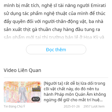
mình bị mất tích, nghệ sĩ tài năng người Emirati
Tin Đáng Chú Ý
2024-01-05
2801
Lượt Xem
sử dụng tác phẩm nghệ thuật của mình để thúc
Tin Đáng Chú Ý
đẩy quyền đối với người-thân-động vật, ba nhà
7
sản xuất thịt gà thuần chay hàng đầu tung ra
32:15
sản phẩm mới tại thị trường bán lẻ ở Hoa Kỳ và
Tin Đáng Chú Ý
2024-01-06
2817
Lượt Xem
Vương quốc Anh, và loài người-thân-thằn lằn
Đọc thêm
Tin Đáng Chú Ý
mới được phát hiện ở Âu Lạc, còn được biết là
Việt Nam.
8
29:46
Video Liên Quan
Tin Đáng Chú Ý
2024-01-07
2957
Lượt Xem
[Người ta] rất dễ bị lừa dối trong
Tin Đáng Chú Ý
cõi vật chất này, do đó nên tu
hành Pháp môn Quán Âm không
9
4:12
ngừng để giữ cho mắt trí huệ
29:59
luôn mở.
Tin Đáng Chú Ý
2025-01-26
2957
Lượt Xem
Tin Đáng Chú Ý
2024-01-08
2620
Lượt Xem