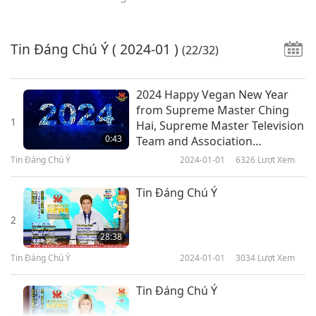
Tin Đáng Chú Ý
( 2024-01 )
(22/32)
2024 Happy Vegan New Year
from Supreme Master Ching
1
Hai, Supreme Master Television
0:43
Team and Association
Members (all vegans)
Tin Đáng Chú Ý
2024-01-01
6326
Lượt Xem
Tin Đáng Chú Ý
2
28:38
Tin Đáng Chú Ý
2024-01-01
3034
Lượt Xem
Tin Đáng Chú Ý