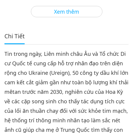
3
33:33
Xem thêm
Tin Đáng Chú Ý
2024-01-02
2785
Lượt Xem
Tin Đáng Chú Ý
Chi Tiết
4
29:52
Tin trong ngày, Liên minh châu Âu và Tổ chức Di
Tin Đáng Chú Ý
2024-01-03
2678
Lượt Xem
cư Quốc tế cung cấp hỗ trợ nhân đạo trên diện
Tin Đáng Chú Ý
rộng cho Ukraine (Ureign), 50 công ty dầu khí lớn
cam kết cắt giảm gần như toàn bộ lượng khí thải
5
30:58
mêtan trước năm 2030, nghiên cứu của Hoa Kỳ
Tin Đáng Chú Ý
2024-01-04
3440
Lượt Xem
về các cặp song sinh cho thấy tác dụng tích cực
của lối ăn thuần chay đối với sức khỏe tim mạch,
Tin Đáng Chú Ý
hệ thống trí thông minh nhân tạo làm sắc nét
6
ảnh cũ giúp cha mẹ ở Trung Quốc tìm thấy con
28:19