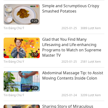
Simple and Scrumptious Crispy
Tin Đáng Chú Ý
Smashed Potatoes
10
1:25
29:50
Tin Đáng Chú Ý
2025-01-25
3089
Lượt Xem
Tin Đáng Chú Ý
2024-01-09
2709
Lượt Xem
Glad that You Find Many
Tin Đáng Chú Ý
Lifesaving and Life-enhancing
Programs to Watch on Supreme
11
2:50
Master TV
31:05
Tin Đáng Chú Ý
2025-01-25
2581
Lượt Xem
Tin Đáng Chú Ý
2024-01-10
2824
Lượt Xem
Abdominal Massage Tip: to Assist
Tin Đáng Chú Ý
Moving Contents Inside Colon
12
1:26
29:24
Tin Đáng Chú Ý
2025-01-24
3209
Lượt Xem
Tin Đáng Chú Ý
2024-01-11
2779
Lượt Xem
Sharing Story of Miraculous