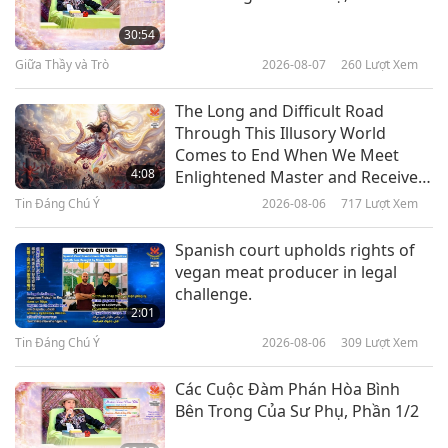
Kumulipo: Bài Tụng Sáng Thế Của
Người Hawaii – Kỷ Nguyên Sáng
30:54
Thế 4–8, Phần 1/2
Giữa Thầy và Trò
2026-08-07
260
Lượt Xem
20:53
Lời Thánh Khải
2026-04-01
3282
Lượt Xem
The Long and Difficult Road
Through This Illusory World
Trích Thánh Điển Kỳ Na Giáo –
Comes to End When We Meet
Kinh ‘Uttaradhyayana’, Bài Giảng
4:08
Enlightened Master and Receive
20 Và 21 – Xuất Gia, Phần 1/2
Initiation
Tin Đáng Chú Ý
2026-08-06
717
Lượt Xem
20:25
Lời Thánh Khải
2026-03-30
3107
Lượt Xem
Spanish court upholds rights of
vegan meat producer in legal
Những Câu Kinh Về Tình Thương:
challenge.
Trích Tuyển Thánh Kinh, Phần 1/2
2:01
Tin Đáng Chú Ý
2026-08-06
309
Lượt Xem
17:14
Lời Thánh Khải
2026-03-27
3505
Lượt Xem
Các Cuộc Đàm Phán Hòa Bình
Bên Trong Của Sư Phụ, Phần 1/2