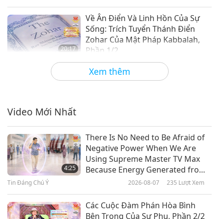
Về Ân Điển Và Linh Hồn Của Sự
Sống: Trích Tuyển Thánh Điển
Zohar Của Mật Pháp Kabbalah,
20:17
Phần 1/2
Lời Thánh Khải
2026-04-08
3082
Lượt Xem
Xem thêm
Đức Quán Âm Bồ Tát (thuần
chay): Trích Tuyển Kinh Lăng
Nghiêm Và Tâm Kinh Phần 1/2
Video Mới Nhất
19:56
Lời Thánh Khải
2026-04-06
3392
Lượt Xem
There Is No Need to Be Afraid of
Negative Power When We Are
Trích Bài Giảng Chuyến Hoằng
Using Supreme Master TV Max
Pháp Ba Lan Năm 1999: Từ Sách
4:25
Because Energy Generated from
‘Trực Tiếp Câu Thông Thượng Đế
It Is Far More Powerful than Any
Tin Đáng Chú Ý
2026-08-07
235
Lượt Xem
21:29
– Cách Đạt Được Hòa Bình’ Của
Negative Entity
Ngài Thanh Hải Vô Thượng Sư
Lời Thánh Khải
2026-04-03
3287
Lượt Xem
Các Cuộc Đàm Phán Hòa Bình
(thuần chay), Phần 1/2
Bên Trong Của Sư Phụ, Phần 2/2