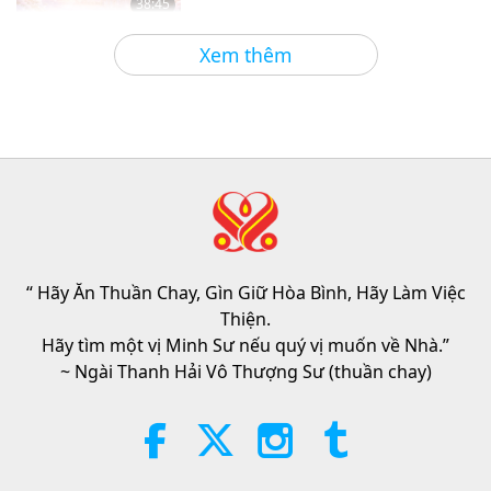
38:45
Giữa Thầy và Trò
2026-08-06
804
Lượt Xem
Xem thêm
Câu Hỏi Của MAPA Dành Cho Sư
Phụ, Phần 1/2
25:38
Tin Đáng Chú Ý
2026-08-05
7185
Lượt Xem
“Fast Charge” Is Wonderful Way
to Reconnect to GOD Within
Whenever Material World Begins
“ Hãy Ăn Thuần Chay, Gìn Giữ Hòa Bình, Hãy Làm Việc
3:46
to Feel Too Imposing
Thiện.
Tin Đáng Chú Ý
2026-08-05
1230
Lượt Xem
Hãy tìm một vị Minh Sư nếu quý vị muốn về Nhà.”
~ Ngài Thanh Hải Vô Thượng Sư (thuần chay)
Tin Đáng Chú Ý
38:07