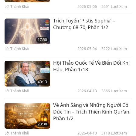
Lời Thánh Khải
2026-05-06
5591
Lượt Xem
Trích Tuyển ‘Pistis Sophia’ –
Chương 68-70, Phần 1/2
17:50
Lời Thánh Khải
2026-05-04
3222
Lượt Xem
Hội Thảo Quốc Tế Về Biến Đổi Khí
Hậu, Phần 1/18
40:13
Lời Thánh Khải
2026-04-13
3866
Lượt Xem
Về Ánh Sáng và Những Người Có
Đức Tin – Trích Thiên Kinh Qur’an,
Phần 1/2
23:38
Lời Thánh Khải
2026-04-10
3118
Lượt Xem