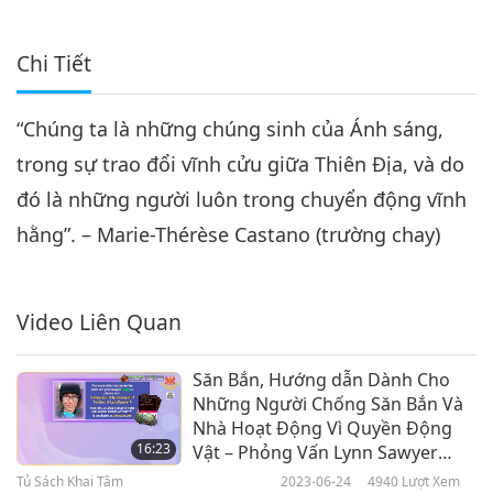
Chi Tiết
“Chúng ta là những chúng sinh của Ánh sáng,
trong sự trao đổi vĩnh cửu giữa Thiên Địa, và do
đó là những người luôn trong chuyển động vĩnh
hằng”. – Marie-Thérèse Castano (trường chay)
Video Liên Quan
Săn Bắn, Hướng dẫn Dành Cho
Những Người Chống Săn Bắn Và
Nhà Hoạt Động Vì Quyền Động
16:23
Vật – Phỏng Vấn Lynn Sawyer
(thuần chay), Phần 1/2
Tủ Sách Khai Tâm
2023-06-24
4940
Lượt Xem