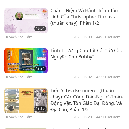
Chánh Niệm Và Hành Trình Tâm
Linh Của Christopher Titmuss
(thuần chay), Phần 1/2
19:04
Tủ Sách Khai Tâm
2023-06-09
4495
Lượt Xem
Tình Thương Cho Tất Cả: “Lời Cầu
Nguyện Cho Bobby”
18:34
Tủ Sách Khai Tâm
2023-06-02
4232
Lượt Xem
Tiến Sĩ Lisa Kemmerer (thuần
chay): Các Công Dân-Người-Thân-
Động Vật, Tôn Giáo Đại Đồng, Và
18:19
Địa Cầu, Phần 1/2
Tủ Sách Khai Tâm
2023-05-20
4471
Lượt Xem