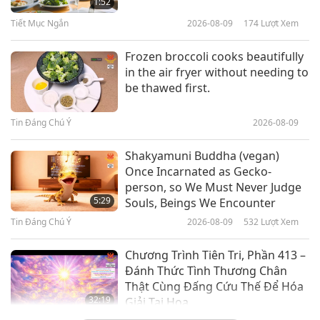
1:52
Chúng Sinh Ánh Sáng, Phần 1/2
Tiết Mục Ngắn
2026-08-09
174
Lượt Xem
13:08
Tủ Sách Khai Tâm
2022-11-12
6522
Lượt Xem
Frozen broccoli cooks beautifully
in the air fryer without needing to
“Thế Giới Quan Về Luật Động
be thawed first.
Vật”: Phỏng Vấn Bruce Wagman
(thuần chay), Phần 1/2
Tin Đáng Chú Ý
2026-08-09
16:37
Tủ Sách Khai Tâm
2022-10-28
5227
Lượt Xem
Shakyamuni Buddha (vegan)
Once Incarnated as Gecko-
Thức Tỉnh Lòng Từ Bi Của Chúng
person, so We Must Never Judge
Ta: Sách Của Tác Giả Ni Sư
5:29
Souls, Beings We Encounter
Jetsunma Tenzin Palmo (trường
Tin Đáng Chú Ý
2026-08-09
532
Lượt Xem
13:33
chay), Phần 1/2
Tủ Sách Khai Tâm
2022-10-07
5288
Lượt Xem
Chương Trình Tiên Tri, Phần 413 –
Đánh Thức Tình Thương Chân
Thật Cùng Đấng Cứu Thế Để Hóa
32:19
Giải Tai Họa