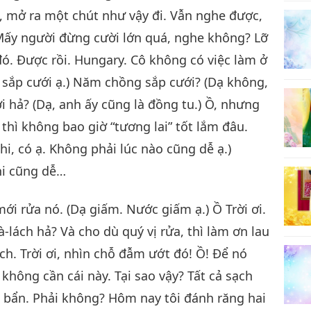
Ờ, mở ra một chút như vậy đi. Vẫn nghe được,
Mấy người đừng cười lớn quá, nghe không? Lỡ
đó. Được rồi. Hungary. Cô không có việc làm ở
sắp cưới ạ.) Năm chồng sắp cưới? (Dạ không,
 hả? (Dạ, anh ấy cũng là đồng tu.) Ồ, nhưng
thì không bao giờ “tương lai” tốt lắm đâu.
hi, có ạ. Không phải lúc nào cũng dễ ạ.)
hi cũng dễ…
 mới rửa nó. (Dạ giấm. Nước giấm ạ.) Ồ Trời ơi.
à-lách hả? Và cho dù quý vị rửa, thì làm ơn lau
ách. Trời ơi, nhìn chỗ đẫm ướt đó! Ồ! Để nó
không cần cái này. Tại sao vậy? Tất cả sạch
m bẩn. Phải không? Hôm nay tôi đánh răng hai