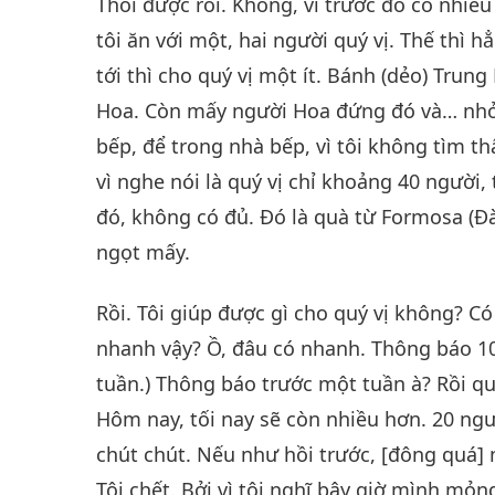
Thôi được rồi. Không, vì trước đó có nhiề
tôi ăn với một, hai người quý vị. Thế thì h
tới thì cho quý vị một ít. Bánh (dẻo) Tru
Hoa. Còn mấy người Hoa đứng đó và… nhỏ 
bếp, để trong nhà bếp, vì tôi không tìm t
vì nghe nói là quý vị chỉ khoảng 40 người,
đó, không có đủ. Đó là quà từ Formosa (Đ
ngọt mấy.
Rồi. Tôi giúp được gì cho quý vị không? C
nhanh vậy? Ồ, đâu có nhanh. Thông báo 10
tuần.) Thông báo trước một tuần à? Rồi quý
Hôm nay, tối nay sẽ còn nhiều hơn. 20 ngư
chút chút. Nếu như hồi trước, [đông quá] 
Tôi chết. Bởi vì tôi nghĩ bây giờ mình 