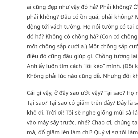
ai cũng đẹp như vậy đó hả? Phải không? 
phải không? Đâu có ồn quá, phải không? 
động tới vách tường. Họ nói tường có tai 
đó hả? Không có chồng hả? (Con có chồng 
một chồng sắp cưới ạ.) Một chồng sắp cưới
điều đó cũng đâu giúp gì. Chồng tương lai 
Anh ấy luôn tìm cách “lôi kéo” mình. (Đôi k
Không phải lúc nào cũng dễ. Nhưng đôi k
Cái gì vậy, ở đây sao ướt vậy? Tại sao? Họ
Tại sao? Tại sao có giấm trên đây? Đây là s
khô đi. Trời ơi! Tôi sẽ nghe giống mùi sà-l
vào máy sấy trước, nhé? Chao ơi, chúng ta 
mà, đổ giấm lên làm chi? Quý vị sợ tôi là