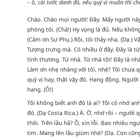
– ồ, cái tước danh đó, nếu quý vị muốn thì ch
Chào. Chào mọi người! Đây. Mấy người này 
phòng tôi. (Chà!) Hy vọng là đủ. Nếu khôn
(Cảm ơn Sư Phụ.) Rồi, tôi thảy nha. (Dạ.) V
Tượng trưng mà. Có nhiều ở đây. Đây là từ
tình thương. Từ nhà. Từ nhà tôi! Đây là nh
Làm ơn nhẹ nhàng với tôi, nhé? Tôi chưa q
quý vị hay, thật vậy đó. Hang động. Người
hang. (Ồ!)
Tôi không biết anh đó là ai? Tôi có nhớ anh
đó. (Dạ Costa Rica.) À. Ờ, nhớ rồi – người
thôi. Trên lầu hả? Ồ, xin lỗi. Bao nhiêu ng
tim. Mang lên lầu giùm nhé? (Dạ. Con cũng