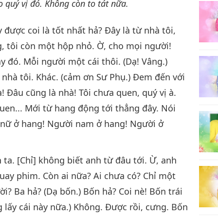
o quý vị đó. Không còn to tát nữa.
được coi là tốt nhất hả? Đây là từ nhà tôi,
8
g, tôi còn một hộp nhỏ. Ờ, cho mọi người!
ậy đó. Mỗi người một cái thôi. (Dạ! Vâng.)
 nhà tôi. Khác. (cảm ơn Sư Phụ.) Đem đến với
à! Đâu cũng là nhà! Tôi chưa quen, quý vị à.
9
uen... Mới từ hang động tới thẳng đây. Nói
 nữ ở hang! Người nam ở hang! Người ở
10
 ta. [Chỉ] không biết anh từ đâu tới. Ừ, anh
 quay phim. Còn ai nữa? Ai chưa có? Chỉ một
ười? Ba hả? (Dạ bốn.) Bốn hả? Coi nè! Bốn trái
 lấy cái này nữa.) Không. Được rồi, cưng. Bốn
11