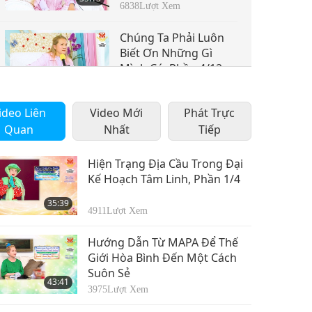
6838
Lượt Xem
Chúng Ta Phải Luôn
Biết Ơn Những Gì
Mình Có, Phần 4/12
36:52
7203
Lượt Xem
ideo Liên
Video Mới
Phát Trực
Chúng Ta Phải Luôn
Quan
Nhất
Tiếp
Biết Ơn Những Gì
Mình Có, Phần 5/12
35:23
Hiện Trạng Địa Cầu Trong Đại
7114
Lượt Xem
Kế Hoạch Tâm Linh, Phần 1/4
Chúng Ta Phải Luôn
35:39
Biết Ơn Những Gì
4911
Lượt Xem
Mình Có, Phần 6/12
33:39
Hướng Dẫn Từ MAPA Để Thế
6211
Lượt Xem
Giới Hòa Bình Đến Một Cách
Suôn Sẻ
Chúng Ta Phải Luôn
43:41
Biết Ơn Những Gì
3975
Lượt Xem
Mình Có, Phần 7/12