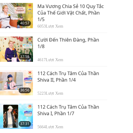
Ma Vương Chia Sẻ 10 Quy Tắc
Của Thế Giới Vật Chất, Phần
1/5
40:57
6053
Lượt Xem
Cười Đến Thiên Đàng, Phần
1/8
37:55
4617
Lượt Xem
112 Cách Trụ Tâm Của Thần
Shiva II, Phần 1/4
36:56
5223
Lượt Xem
112 Cách Trụ Tâm Của Thần
Shiva I, Phần 1/7
37:31
5664
Lượt Xem