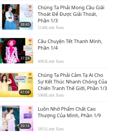
Chúng Ta Phải Mong Cầu Giải
Thoát Để Được Giải Thoát,
Phần 1/3
38:43
5140
Lượt Xem
Câu Chuyện Tết Thanh Minh,
Phần 1/4
37:24
4903
Lượt Xem
Chúng Ta Phải Cảm Tạ Ai Cho
Sự Kết Thúc Nhanh Chóng Của
Chiến Tranh Thế Giới, Phần 1/3
41:08
5968
Lượt Xem
Luôn Nhớ Phẩm Chất Cao
Thượng Của Mình, Phần 1/9
39:16
5851
Lượt Xem