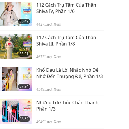
34:34
112 Cách Trụ Tâm Của Thần
6607
Lượt Xem
Shiva IV, Phần 1/6
Chúng Ta Phải Luôn
36:49
Biết Ơn Những Gì
4427
Lượt Xem
Mình Có, Phần 12/12
32:37
112 Cách Trụ Tâm Của Thần
5967
Lượt Xem
Shiva III, Phần 1/8
33:21
4672
Lượt Xem
Khổ Đau Là Lời Nhắc Nhở Để
Nhớ Đến Thượng Đế, Phần 1/3
37:24
4349
Lượt Xem
Những Lời Chúc Chân Thành,
Phần 1/3
38:52
4949
Lượt Xem