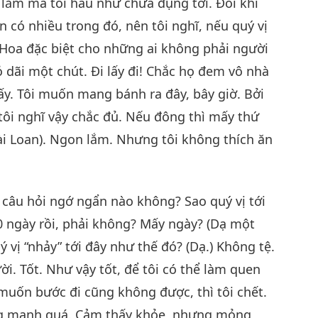
u lắm mà tôi hầu như chưa đụng tới. Đôi khi
ẳn có nhiều trong đó, nên tôi nghĩ, nếu quý vị
ng Hoa đặc biệt cho những ai không phải người
dãi một chút. Đi lấy đi! Chắc họ đem vô nhà
hấy. Tôi muốn mang bánh ra đây, bây giờ. Bởi
 tôi nghĩ vậy chắc đủ. Nếu đông thì mấy thứ
ài Loan). Ngon lắm. Nhưng tôi không thích ăn
ó câu hỏi ngớ ngẩn nào không? Sao quý vị tới
 ngày rồi, phải không? Mấy ngày? (Dạ một
 vị “nhảy” tới đây như thế đó? (Dạ.) Không tệ.
ời. Tốt. Như vậy tốt, để tôi có thể làm quen
muốn bước đi cũng không được, thì tôi chết.
mỏng manh quá. Cảm thấy khỏe, nhưng mỏng