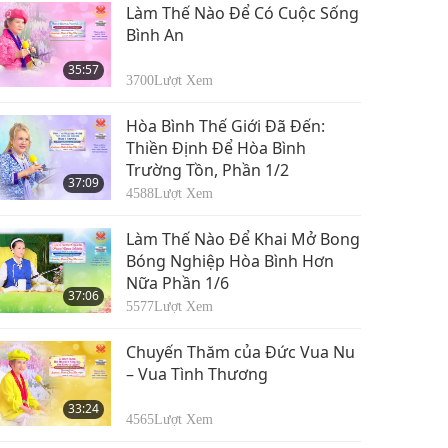
34:28
Làm Thế Nào Để Có Cuộc Sống
6185
Lượt Xem
Bình An
Chúng Ta Phải Luôn
35:57
Biết Ơn Những Gì
3700
Lượt Xem
Mình Có, Phần 8/12
39:26
Hòa Bình Thế Giới Đã Đến:
6325
Lượt Xem
Thiền Định Để Hòa Bình
Trường Tồn, Phần 1/2
Chúng Ta Phải Luôn
37:09
Biết Ơn Những Gì
4588
Lượt Xem
Mình Có, Phần 9/12
34:02
Làm Thế Nào Để Khai Mở Bong
6186
Lượt Xem
Bóng Nghiệp Hòa Bình Hơn
Nữa Phần 1/6
Chúng Ta Phải Luôn
37:06
Biết Ơn Những Gì
5577
Lượt Xem
Mình Có, Phần 10/12
31:47
Chuyến Thăm của Đức Vua Nu
5885
Lượt Xem
– Vua Tình Thương
Chúng Ta Phải Luôn
33:24
Biết Ơn Những Gì
4565
Lượt Xem
Mình Có, Phần 11/12