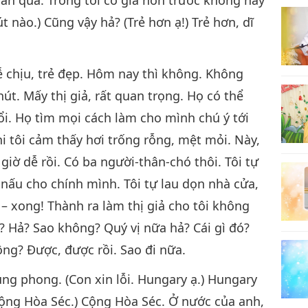
t nào.) Cũng vậy hả? (Trẻ hơn ạ!) Trẻ hơn, dĩ
 chịu, trẻ đẹp. Hôm nay thì không. Không
út. Mấy thị giả, rất quan trọng. Họ có thể
ổi. Họ tìm mọi cách làm cho mình chú ý tới
khi tôi cảm thấy hơi trống rỗng, mệt mỏi. Này,
giờ dễ rồi. Có ba người-thân-chó thôi. Tôi tự
 nấu cho chính mình. Tôi tự lau dọn nhà cửa,
– xong! Thành ra làm thị giả cho tôi không
 Hả? Sao không? Quý vị nữa hả? Cái gì đó?
ông? Được, được rồi. Sao đi nữa.
ung phong. (Con xin lỗi. Hungary ạ.) Hungary
 Cộng Hòa Séc.) Cộng Hòa Séc. Ở nước của anh,