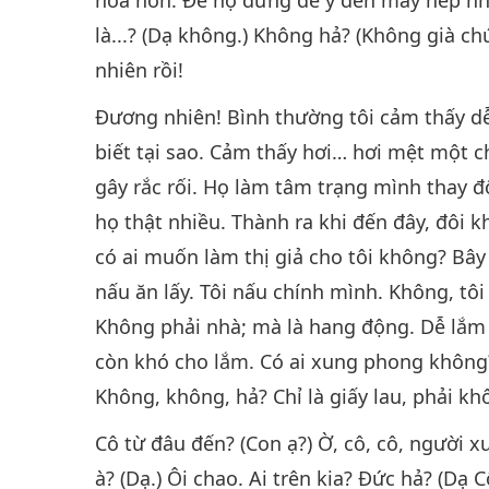
là...? (Dạ không.) Không hả? (Không già chú
nhiên rồi!
Đương nhiên! Bình thường tôi cảm thấy dễ
biết tại sao. Cảm thấy hơi… hơi mệt một ch
gây rắc rối. Họ làm tâm trạng mình thay đ
họ thật nhiều. Thành ra khi đến đây, đôi 
có ai muốn làm thị giả cho tôi không? Bây 
nấu ăn lấy. Tôi nấu chính mình. Không, tôi
Không phải nhà; mà là hang động. Dễ lắm 
còn khó cho lắm. Có ai xung phong không?
Không, không, hả? Chỉ là giấy lau, phải kh
Cô từ đâu đến? (Con ạ?) Ờ, cô, cô, người x
à? (Dạ.) Ôi chao. Ai trên kia? Đức hả? (Dạ