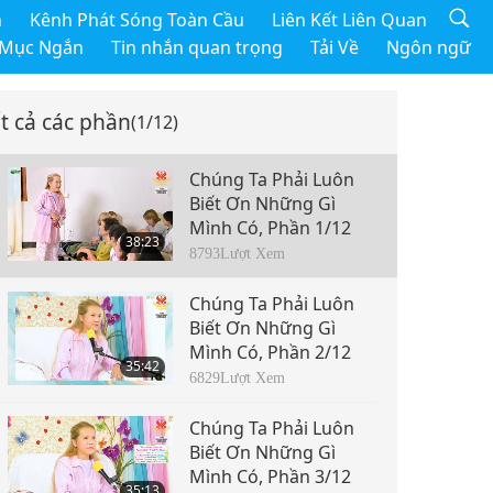
h
Kênh Phát Sóng Toàn Cầu
Liên Kết Liên Quan
 Mục Ngắn
Tin nhắn quan trọng
Tải Về
Ngôn ngữ
t cả các phần
(1/12)
Chúng Ta Phải Luôn
Biết Ơn Những Gì
Mình Có, Phần 1/12
38:23
8793
Lượt Xem
Chúng Ta Phải Luôn
Biết Ơn Những Gì
Mình Có, Phần 2/12
35:42
6829
Lượt Xem
Chúng Ta Phải Luôn
Biết Ơn Những Gì
Mình Có, Phần 3/12
35:13