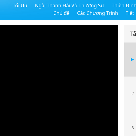
Tối Ưu
Ngài Thanh Hải Vô Thượng Sư
Thiền Địn
Chủ đề
Các Chương Trình
Tiết
Tấ
2
3