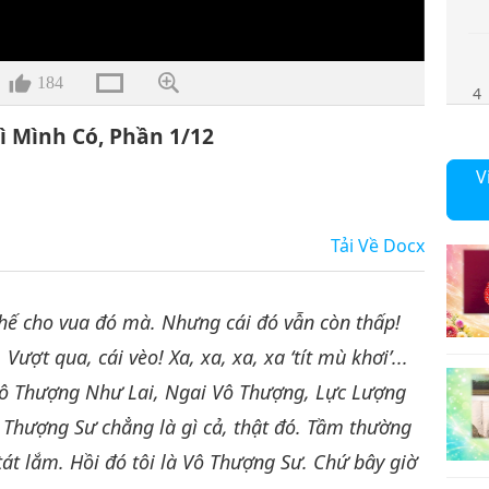
184
4
ì Mình Có, Phần 1/12
V
5
Tải Về
Docx
ế cho vua đó mà. Nhưng cái đó vẫn còn thấp!
6
ợt qua, cái vèo! Xa, xa, xa, xa ‘tít mù khơi’...
Vô Thượng Như Lai, Ngai Vô Thượng, Lực Lượng
ô Thượng Sư chẳng là gì cả, thật đó. Tầm thường
tát lắm. Hồi đó tôi là Vô Thượng Sư. Chứ bây giờ
7