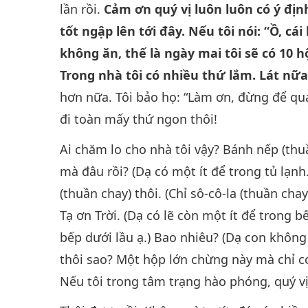
lần rồi.
Cảm ơn quý vị luôn luôn có ý địn
tốt ngập lên tới đây. Nếu tôi nói: “Ồ, cá
không ăn, thế là ngày mai tôi sẽ có 10 
Trong nhà tôi có nhiều thứ lắm. Lát nữa 
hơn nữa. Tôi bảo họ: “Làm ơn, đừng để qu
đi toàn mấy thứ ngon thôi!
Ai chăm lo cho nhà tôi vậy? Bánh nếp (th
mà đâu rồi? (Dạ có một ít để trong tủ lạnh.
(thuần chay) thôi. (Chỉ sô-cô-la (thuần cha
Tạ ơn Trời. (Dạ có lẽ còn một ít để trong b
bếp dưới lầu ạ.) Bao nhiêu? (Dạ con không
thôi sao? Một hộp lớn chừng này mà chỉ có
Nếu tôi trong tâm trạng hào phóng, quý vị