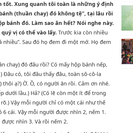
h tốt. Xung quanh tôi toàn là những ý định
i bánh (thuần chay) đó không tệ”, tại lâu rồi
hộp bánh đó. Làm sao ăn hết? Nói nghe này.
quý vị có thể vào lấy.
Trước kia còn nhiều
á nhiều”. Sau đó họ đem đi một mớ. Họ đem
uần chay) đó đâu rồi? Có mấy hộp bánh nếp,
) Đâu có, tôi đâu thấy đâu, toàn sô-cô-la
y) thôi ạ?) Ờ. Ồ, có người ăn rồi. Cảm ơn nhé.
ếp dưới lầu.) Hả? (Có lẽ còn một ít để trong
 rõ.) Vậy mỗi người chỉ có một cái như thế
 6 cái. Vậy mỗi người được nhìn 2, nếm 1.
 được nhìn 3. Và rồi nếm 2.