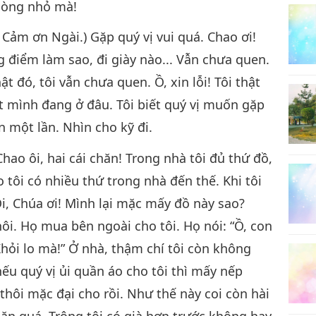
Phòng nhỏ mà!
Cảm ơn Ngài.) Gặp quý vị vui quá. Chao ơi!
g điểm làm sao, đi giày nào... Vẫn chưa quen.
12
t đó, tôi vẫn chưa quen. Ồ, xin lỗi! Tôi thật
t mình đang ở đâu. Tôi biết quý vị muốn gặp
ần một lần. Nhìn cho kỹ đi.
hao ôi, hai cái chăn! Trong nhà tôi đủ thứ đồ,
sao tôi có nhiều thứ trong nhà đến thế. Khi tôi
 “Ôi, Chúa ơi! Mình lại mặc mấy đồ này sao?
ôi. Họ mua bên ngoài cho tôi. Họ nói: “Ồ, con
“Khỏi lo mà!” Ở nhà, thậm chí tôi còn không
nếu quý vị ủi quần áo cho tôi thì mấy nếp
 thôi mặc đại cho rồi. Như thế này coi còn hài
n quá. Trông tôi có già hơn trước không hay