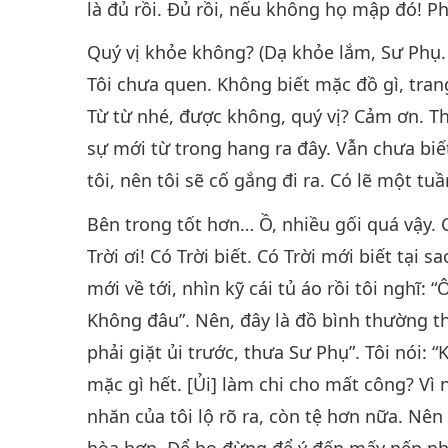
là đủ rồi. Đủ rồi, nếu không họ mập đó! 
Quý vị khỏe không? (Dạ khỏe lắm, Sư Phụ. 
Tôi chưa quen. Không biết mặc đồ gì, tran
Từ từ nhé, được không, quý vị? Cảm ơn. Thậ
sự mới từ trong hang ra đây. Vẫn chưa biế
tôi, nên tôi sẽ cố gắng đi ra. Có lẽ một tu
Bên trong tốt hơn… Ồ, nhiều gối quá vậy. C
Trời ơi! Có Trời biết. Có Trời mới biết tại 
mới về tới, nhìn kỹ cái tủ áo rồi tôi nghĩ:
Không đâu”. Nên, đây là đồ bình thường th
phải giặt ủi trước, thưa Sư Phụ”. Tôi nói: 
mặc gì hết. [Ủi] làm chi cho mất công? Vì 
nhăn của tôi lộ rõ ra, còn tệ hơn nữa. Nên
hòa hơn. Để họ đừng để ý đến mấy nếp nhă