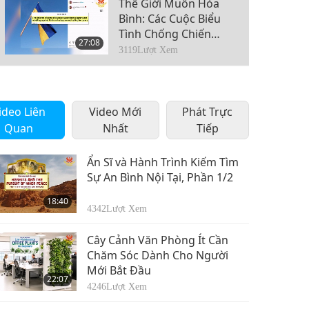
(Ureign), Phần 4
Thế Giới Muốn Hòa
Trong Chương Trình
Bình: Các Cuộc Biểu
Nhiều Phần
Tình Chống Chiến
27:08
Tranh Phi Nghĩa Của
3119
Lượt Xem
Nga Ở Ukraine
(Ureign), Phần 5
Thế Giới Muốn Hòa
Trong Chương Trình
Bình: Các Cuộc Biểu
Nhiều Phần
ideo Liên
Video Mới
Tình Trên Toàn Thế
Phát Trực
26:02
Giới Chống Chiến
Quan
Nhất
Tiếp
3160
Lượt Xem
Tranh Phi ghĩa Của
Nga Ở Ukraine
Ẩn Sĩ và Hành Trình Kiếm Tìm
(Ureign), Phần 6
Sự An Bình Nội Tại, Phần 1/2
Trong Chương Trình
18:40
Nhiều Phần
4342
Lượt Xem
Cây Cảnh Văn Phòng Ít Cần
Chăm Sóc Dành Cho Người
Mới Bắt Đầu
22:07
4246
Lượt Xem