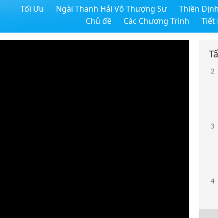
Tối Ưu
Ngài Thanh Hải Vô Thượng Sư
Thiền Địn
1
Chủ đề
Các Chương Trình
Tiết
Tấ
2
3
4