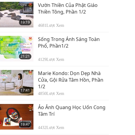
Vườn Thiền Của Phật Giáo
Thiền Tông, Phần 1/2
19:19
4681
Lượt Xem
Sống Trong Ánh Sáng Toàn
Phổ, Phần1/2
21:21
4129
Lượt Xem
Marie Kondo: Dọn Dẹp Nhà
Cửa, Gội Rửa Tâm Hồn, Phần
1/2
17:41
4850
Lượt Xem
Ảo Ảnh Quang Học Uốn Cong
Tâm Trí
19:47
4432
Lượt Xem