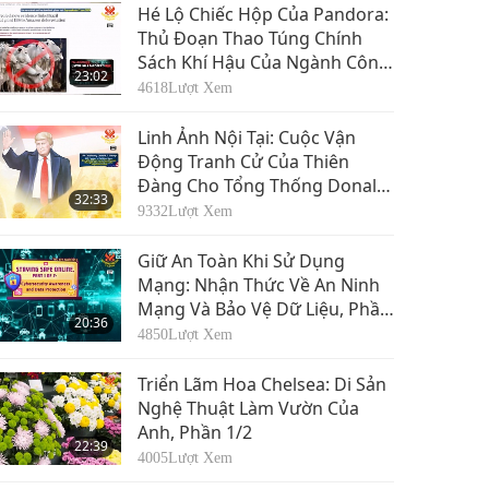
Hé Lộ Chiếc Hộp Của Pandora:
Thủ Đoạn Thao Túng Chính
Sách Khí Hậu Của Ngành Công
23:02
Nghiệp Thịt Người-Thân-Động
4618
Lượt Xem
Vật, Phần 1/3
Linh Ảnh Nội Tại: Cuộc Vận
Động Tranh Cử Của Thiên
Đàng Cho Tổng Thống Donald
32:33
Trump
9332
Lượt Xem
Giữ An Toàn Khi Sử Dụng
Mạng: Nhận Thức Về An Ninh
Mạng Và Bảo Vệ Dữ Liệu, Phần
20:36
1/2
4850
Lượt Xem
Triển Lãm Hoa Chelsea: Di Sản
Nghệ Thuật Làm Vườn Của
Anh, Phần 1/2
22:39
4005
Lượt Xem