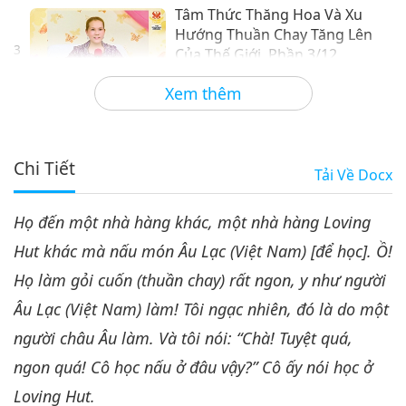
Tâm Thức Thăng Hoa Và Xu
Hướng Thuần Chay Tăng Lên
3
Của Thế Giới, Phần 3/12
35:18
Xem thêm
Giữa Thầy và Trò
2023-07-10
5464
Lượt Xem
Tâm Thức Thăng Hoa Và Xu
Hướng Thuần Chay Tăng Lên
Chi Tiết
Tải Về
Docx
4
Của Thế Giới, Phần 4/12
33:50
Họ đến một nhà hàng khác, một nhà hàng Loving
Giữa Thầy và Trò
2023-07-11
5228
Lượt Xem
Hut khác mà nấu món Âu Lạc (Việt Nam) [để học]. Ồ!
Tâm Thức Thăng Hoa Và Xu
Họ làm gỏi cuốn (thuần chay) rất ngon, y như người
Hướng Thuần Chay Tăng Lên
5
Của Thế Giới, Phần 5/12
Âu Lạc (Việt Nam) làm! Tôi ngạc nhiên, đó là do một
36:07
người châu Âu làm. Và tôi nói: “Chà! Tuyệt quá,
Giữa Thầy và Trò
2023-07-12
5313
Lượt Xem
ngon quá! Cô học nấu ở đâu vậy?” Cô ấy nói học ở
Tâm Thức Thăng Hoa Và Xu
Loving Hut.