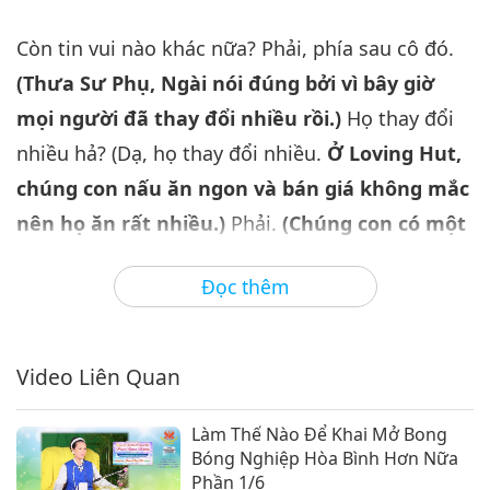
Hướng Thuần Chay Tăng Lên
6
Của Thế Giới, Phần 6/12
Còn tin vui nào khác nữa? Phải, phía sau cô đó.
35:59
(Thưa Sư Phụ, Ngài nói đúng bởi vì bây giờ
Giữa Thầy và Trò
2023-07-13
5110
Lượt Xem
mọi người đã thay đổi nhiều rồi.)
Họ thay đổi
Tâm Thức Thăng Hoa Và Xu
nhiều hả? (Dạ, họ thay đổi nhiều.
Ở Loving Hut,
Hướng Thuần Chay Tăng Lên
7
Của Thế Giới, Phần 7/12
chúng con nấu ăn ngon và bán giá không mắc
35:30
nên họ ăn rất nhiều.)
Phải.
(Chúng con có một
Giữa Thầy và Trò
2023-07-14
4729
Lượt Xem
nhà hàng ở California, Trung tâm L.A. [Los
Đọc thêm
Tâm Thức Thăng Hoa Và Xu
Angeles], ở San Diego – luôn đầy khách.)
Vậy
Hướng Thuần Chay Tăng Lên
à? Cô đến từ nhà hàng San Diego hả? (Dạ, không.
8
Của Thế Giới, Phần 8/12
32:11
Ban đầu, con giúp ở đó, nhưng con bận với một
Video Liên Quan
Giữa Thầy và Trò
2023-07-15
4575
Lượt Xem
chương trình khác.) Được, dự án khác – tốt, tốt.
(Nhưng con rất gần gũi với bên đó, bởi vì họ…)
Làm Thế Nào Để Khai Mở Bong
Tâm Thức Thăng Hoa Và Xu
Bóng Nghiệp Hòa Bình Hơn Nữa
Hướng Thuần Chay Tăng Lên
Luôn đầy khách hả? (Dạ họ luôn đầy khách. Tuần
Phần 1/6
9
Của Thế Giới, Phần 9/12