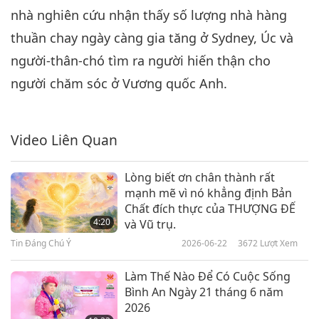
nhà nghiên cứu nhận thấy số lượng nhà hàng
Tin Đáng Chú Ý
2023-06-06
2695
Lượt Xem
thuần chay ngày càng gia tăng ở Sydney, Úc và
Tin Đáng Chú Ý
người-thân-chó tìm ra người hiến thận cho
7
người chăm sóc ở Vương quốc Anh.
41:55
Tin Đáng Chú Ý
2023-06-07
2850
Lượt Xem
Video Liên Quan
Tin Đáng Chú Ý
Lòng biết ơn chân thành rất
8
mạnh mẽ vì nó khẳng định Bản
39:20
Chất đích thực của THƯỢNG ĐẾ
Tin Đáng Chú Ý
2023-06-08
2639
Lượt Xem
4:20
và Vũ trụ.
Tin Đáng Chú Ý
2026-06-22
3672
Lượt Xem
Tin Đáng Chú Ý
Làm Thế Nào Để Có Cuộc Sống
9
Bình An Ngày 21 tháng 6 năm
43:45
2026
Tin Đáng Chú Ý
2023-06-09
2544
Lượt Xem