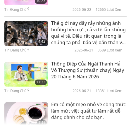
10:23
Tin Đáng Chú Ý
2026-06-22
12665
Lượt Xem
Tin Đáng Chú Ý
Thế giới này đầy rẫy những ảnh
10
hưởng tiêu cực, cả vi tế lẫn không
40:10
quá vi tế. Điều rất quan trọng là
Tin Đáng Chú Ý
2023-06-10
2773
Lượt Xem
4:42
chúng ta phải bảo vệ bản thân về
tâm trí, thể chất và tinh thần, và
Tin Đáng Chú Ý
2026-06-21
3589
Lượt Xem
Tin Đáng Chú Ý
cẩn thận trong việc lựa chọn bạn
bè.
Thông Điệp Của Ngài Thanh Hải
11
Vô Thượng Sư (thuần chay) Ngày
40:38
20 Tháng 6 Năm 2026
Tin Đáng Chú Ý
2023-06-11
2563
Lượt Xem
17:33
Tin Đáng Chú Ý
2026-06-21
13381
Lượt Xem
Tin Đáng Chú Ý
Em có một mẹo nhỏ về công thức
12
làm mứt việt quất tự làm rất dễ
42:06
dàng dành cho các bạn.
Tin Đáng Chú Ý
2023-06-12
2678
Lượt Xem
1:41