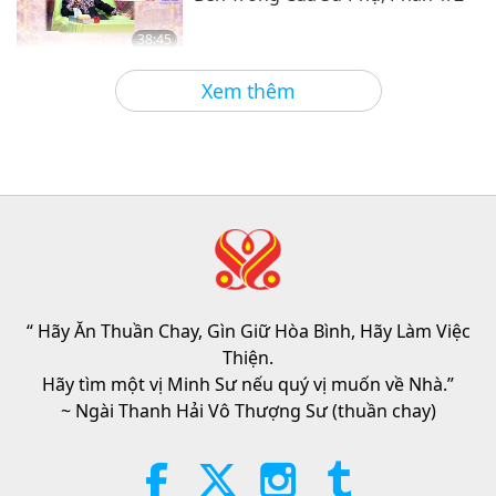
38:45
Giữa Thầy và Trò
2026-08-06
838
Lượt Xem
Xem thêm
Câu Hỏi Của MAPA Dành Cho Sư
Phụ, Phần 1/2
25:38
Tin Đáng Chú Ý
2026-08-05
7312
Lượt Xem
“Fast Charge” Is Wonderful Way
to Reconnect to GOD Within
Whenever Material World Begins
“ Hãy Ăn Thuần Chay, Gìn Giữ Hòa Bình, Hãy Làm Việc
3:46
to Feel Too Imposing
Thiện.
Tin Đáng Chú Ý
2026-08-05
1269
Lượt Xem
Hãy tìm một vị Minh Sư nếu quý vị muốn về Nhà.”
~ Ngài Thanh Hải Vô Thượng Sư (thuần chay)
Tin Đáng Chú Ý