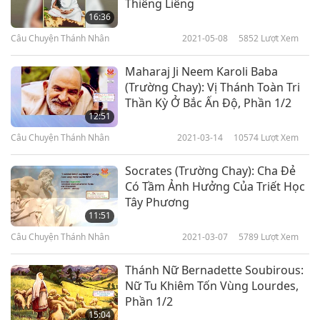
Thiêng Liêng
16:36
Câu Chuyện Thánh Nhân
2021-05-08
5852
Lượt Xem
Maharaj Ji Neem Karoli Baba
(Trường Chay): Vị Thánh Toàn Tri
Thần Kỳ Ở Bắc Ấn Độ, Phần 1/2
12:51
Câu Chuyện Thánh Nhân
2021-03-14
10574
Lượt Xem
Socrates (Trường Chay): Cha Đẻ
Có Tầm Ảnh Hưởng Của Triết Học
Tây Phương
11:51
Câu Chuyện Thánh Nhân
2021-03-07
5789
Lượt Xem
Thánh Nữ Bernadette Soubirous:
Nữ Tu Khiêm Tốn Vùng Lourdes,
Phần 1/2
15:04