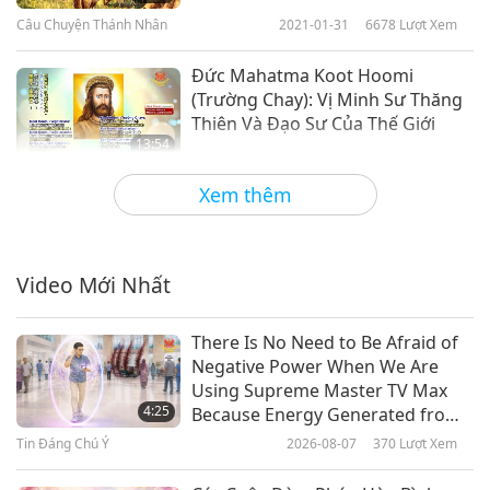
Câu Chuyện Thánh Nhân
2021-01-31
6678
Lượt Xem
Đức Mahatma Koot Hoomi
(Trường Chay): Vị Minh Sư Thăng
Thiên Và Đạo Sư Của Thế Giới
13:54
Câu Chuyện Thánh Nhân
2021-01-24
11413
Lượt Xem
Xem thêm
Sheikh Ibn Arabi (vegetarian):
Great Mystical Genius of the
Arabs
Video Mới Nhất
14:17
Câu Chuyện Thánh Nhân
2020-12-13
7117
Lượt Xem
There Is No Need to Be Afraid of
Negative Power When We Are
Param Guru Shri Mahendra Baba
Using Supreme Master TV Max
Ji (Trường Chay): Tiên Tri Về Sự
4:25
Because Energy Generated from
Trở Lại Của Haidakhan Babaji,
It Is Far More Powerful than Any
Tin Đáng Chú Ý
2026-08-07
370
Lượt Xem
14:04
Phần 1/2
Negative Entity
Câu Chuyện Thánh Nhân
2020-11-29
11016
Lượt Xem