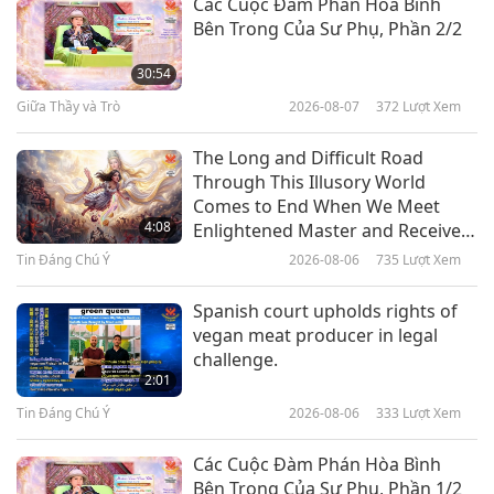
Các Cuộc Đàm Phán Hòa Bình
Bên Trong Của Sư Phụ, Phần 2/2
Ngài Ben Ammi Ben-Israel (Thuần
Chay): Dẫn Dắt Người Do Thái
30:54
Israel Gốc Phi Của Jesusalem
Giữa Thầy và Trò
2026-08-07
372
Lượt Xem
15:06
Câu Chuyện Thánh Nhân
2020-10-11
5572
Lượt Xem
The Long and Difficult Road
Through This Illusory World
Minh Sư Rumi Tôn Kính (Trường
Comes to End When We Meet
Chay): Người Tình Thơ Của
4:08
Enlightened Master and Receive
Thượng Đế
Initiation
Tin Đáng Chú Ý
2026-08-06
735
Lượt Xem
14:19
Câu Chuyện Thánh Nhân
2020-09-30
6217
Lượt Xem
Spanish court upholds rights of
vegan meat producer in legal
Sri Aurobindo (Trường Chay):
challenge.
Yoga Hợp Nhất Để Đạt Tỉnh Giác
2:01
Thiêng Liêng, Phần 1/2
Tin Đáng Chú Ý
2026-08-06
333
Lượt Xem
14:49
Câu Chuyện Thánh Nhân
2020-09-13
5648
Lượt Xem
Các Cuộc Đàm Phán Hòa Bình
Bên Trong Của Sư Phụ, Phần 1/2