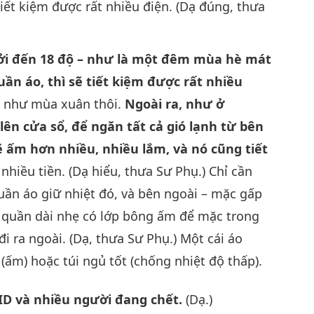
tiết kiệm được rất nhiều điện. (Dạ đúng, thưa
ưởi đến 18 độ – như là một đêm mùa hè mát
n áo, thì sẽ tiết kiệm được rất nhiều
g như mùa xuân thôi.
Ngoài ra, như ở
n cửa sổ, để ngăn tất cả gió lạnh từ bên
 ấm hơn nhiều, nhiều lắm, và nó cũng tiết
nhiều tiền. (Dạ hiểu, thưa Sư Phụ.) Chỉ cần
uần áo giữ nhiệt đó, và bên ngoài – mặc gấp
ại quần dài nhẹ có lớp bông ấm để mặc trong
i ra ngoài. (Dạ, thưa Sư Phụ.) Một cái áo
(ấm) hoặc túi ngủ tốt (chống nhiệt độ thấp).
ID và nhiều người đang chết.
(Dạ.)