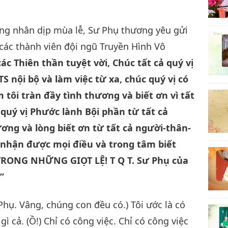
ng nhân dịp mùa lễ, Sư Phụ thương yêu gửi
các thành viên đội ngũ Truyền Hình Vô
c Thiên thần tuyệt vời, Chúc tất cả quý vị
 nội bộ và làm việc từ xa, chúc quý vị có
 tôi tràn đầy tình thương và biết ơn vì tất
 quý vị Phước lành Bội phần từ tất cả
ương và lòng biết ơn từ tất cả người-thân-
 nhận được mọi điều và trong tâm biết
TRONG NHỮNG GIỌT LỆ! T Q T. Sư Phụ của
”
Phụ. Vâng, chúng con đều có.) Tôi ước là có
gì cả. (Ồ!) Chỉ có công việc. Chỉ có công việc