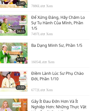
33:40
7886
Lượt Xem
Để Xứng Đáng, Hãy Chăm Lo
Sự Tu Hành Của Mình, Phần
1/5
34:11
7497
Lượt Xem
Ba Dạng Minh Sư, Phần 1/5
34:18
16054
Lượt Xem
Điềm Lành Lúc Sư Phụ Chào
Đời, Phần 1/10
31:06
6772
Lượt Xem
Gây Ít Đau Đớn Hơn Và Ít
Nghiệp Hơn: Những Thực Vật