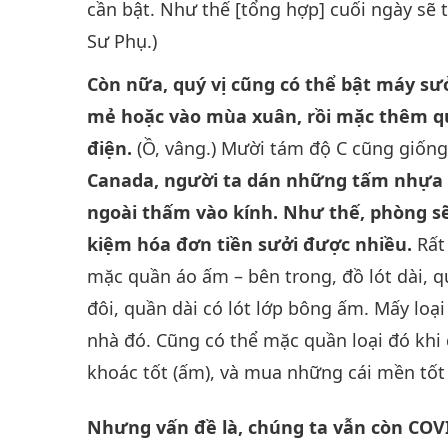
cần bật. Như thế [tổng hợp] cuối ngày sẽ 
Sư Phụ.)
Còn nữa, quý vị cũng có thể bật máy s
mẻ hoặc vào mùa xuân, rồi mặc thêm quầ
điện.
(Ồ, vâng.) Mười tám độ C cũng giốn
Canada, người ta dán những tấm nhựa lê
ngoài thấm vào kính. Như thế, phòng sẽ
kiệm hóa đơn tiền sưởi được nhiều.
Rất 
mặc quần áo ấm – bên trong, đồ lót dài, q
đôi, quần dài có lót lớp bông ấm. Mấy lo
nhà đó. Cũng có thể mặc quần loại đó khi đ
khoác tốt (ấm), và mua những cái mền tốt 
Nhưng vấn đề là, chúng ta vẫn còn COV