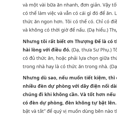
và một vài bữa ăn nhanh, đơn giản. Vậy tốt 
có thể làm việc và vẫn có cái gì đó để ăn.
thức ăn ngon hơn. Tôi có thể có. Chỉ có đi
và không có thời giờ để nấu. (Dạ hiểu.) Th
Nhưng tôi rất biết ơn Thượng Đế là có t
hài lòng với điều đó.
(Dạ, thưa Sư Phụ.) T
có đủ thức ăn, hoặc phải lựa chọn giữa th
trong nhà hay là có thức ăn trong nhà. (Dạ
Nhưng dù sao, nếu muốn tiết kiệm, thì 
nhiều đèn dự phòng với dây điện nối dài
chúng đi khi không cần. Và tốt hơn nế
có đèn dự phòng, đèn không tự bật lên.
bật và tắt” để quý vị muốn dùng bên nào t