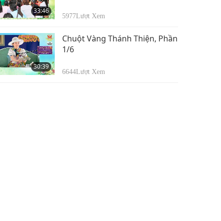
33:46
5977
Lượt Xem
Chuột Vàng Thánh Thiện, Phần
1/6
30:39
6644
Lượt Xem