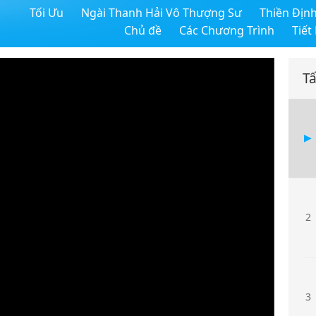
Tối Ưu
Ngài Thanh Hải Vô Thượng Sư
Thiền Địn
Chủ đề
Các Chương Trình
Tiết
Tấ
2
3