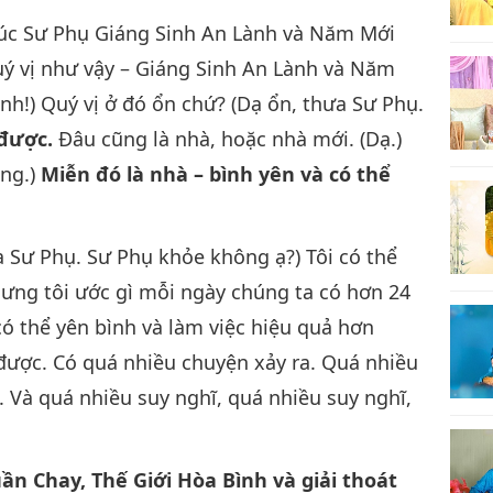
Chúc Sư Phụ Giáng Sinh An Lành và Năm Mới
quý vị như vậy – Giáng Sinh An Lành và Năm
nh!) Quý vị ở đó ổn chứ? (Dạ ổn, thưa Sư Phụ.
được.
Đâu cũng là nhà, hoặc nhà mới. (Dạ.)
âng.)
Miễn đó là nhà – bình yên và có thể
 Sư Phụ. Sư Phụ khỏe không ạ?) Tôi có thể
ưng tôi ước gì mỗi ngày chúng ta có hơn 24
 có thể yên bình và làm việc hiệu quả hơn
được. Có quá nhiều chuyện xảy ra. Quá nhiều
m. Và quá nhiều suy nghĩ, quá nhiều suy nghĩ,
uần Chay, Thế Giới Hòa Bình và giải thoát