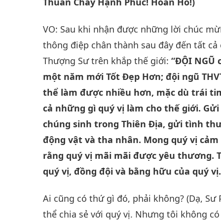
Thuần Chay Hạnh Phúc! Hoan Hô!)
VO: Sau khi nhận được những lời chúc mừ
thông điệp chân thành sau đây đến tất cả 
Thượng Sư trên khắp thế giới:
“ĐỘI NGŨ cá
một năm mới Tốt Đẹp Hơn; đội ngũ THVTS
thể làm được nhiều hơn, mặc dù trái tim
cả những gì quý vị làm cho thế giới. Gửi
chúng sinh trong Thiên Địa, gửi tình th
động vật và tha nhân. Mong quý vị cảm
rằng quý vị mãi mãi được yêu thương. 
quý vị, đồng đội và bằng hữu của quý vị.
Ai cũng có thứ gì đó, phải không? (Dạ, Sư 
thể chia sẻ với quý vị. Nhưng tôi không có 