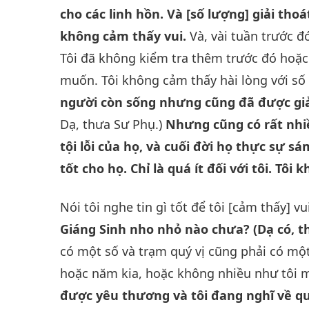
cho các linh hồn. Và [số lượng] giải thoá
không cảm thấy vui.
Và, vài tuần trước đó
Tôi đã không kiểm tra thêm trước đó hoặc 
muốn. Tôi không cảm thấy hài lòng với số 
người còn sống nhưng cũng đã được giải
Dạ, thưa Sư Phụ.)
Nhưng cũng có rất nhi
tội lỗi của họ, và cuối đời họ thực sự s
tốt cho họ. Chỉ là quá ít đối với tôi. Tô
Nói tôi nghe tin gì tốt để tôi [cảm thấy] v
Giáng Sinh nho nhỏ nào chưa? (Dạ có, t
có một số và trạm quý vị cũng phải có mộ
hoặc năm kia, hoặc không nhiều như tôi
được yêu thương và tôi đang nghĩ về qu