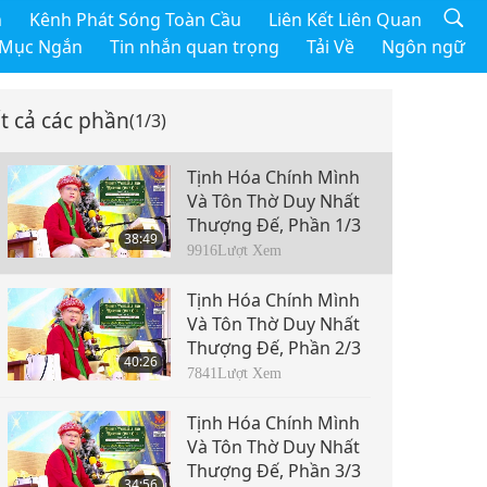
h
Kênh Phát Sóng Toàn Cầu
Liên Kết Liên Quan
 Mục Ngắn
Tin nhắn quan trọng
Tải Về
Ngôn ngữ
t cả các phần
(1/3)
Tịnh Hóa Chính Mình
Và Tôn Thờ Duy Nhất
Thượng Đế, Phần 1/3
38:49
9916
Lượt Xem
Tịnh Hóa Chính Mình
Và Tôn Thờ Duy Nhất
Thượng Đế, Phần 2/3
40:26
7841
Lượt Xem
Tịnh Hóa Chính Mình
Và Tôn Thờ Duy Nhất
Thượng Đế, Phần 3/3
34:56