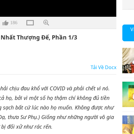
186
V
 Nhất Thượng Đế, Phần 1/3
Tải Về
Docx
hải chịu đau khổ với COVID và phải chết vì nó.
 cả họ, bởi vì một số họ thậm chí không đủ tiền
ng sạch bất cứ lúc nào họ muốn. Không được như
(Dạ, thưa Sư Phụ.) Giống như những người vô gia
 bị đối xử như rác rến.