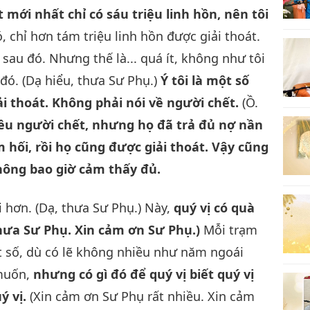
t mới nhất chỉ có sáu triệu linh hồn, nên tôi
, chỉ hơn tám triệu linh hồn được giải thoát.
sau đó. Nhưng thế là... quá ít, không như tôi
đó. (Dạ hiểu, thưa Sư Phụ.)
Ý tôi là một số
 thoát. Không phải nói về người chết.
(Ồ.
ều người chết, nhưng họ đã trả đủ nợ nần
ám hối, rồi họ cũng được giải thoát. Vậy cũng
i không bao giờ cảm thấy đủ.
ui hơn. (Dạ, thưa Sư Phụ.) Này,
quý vị có quà
hưa Sư Phụ. Xin cảm ơn Sư Phụ.)
Mỗi trạm
t số, dù có lẽ không nhiều như năm ngoái
 muốn,
nhưng có gì đó để quý vị biết quý vị
ý vị.
(Xin cảm ơn Sư Phụ rất nhiều. Xin cảm