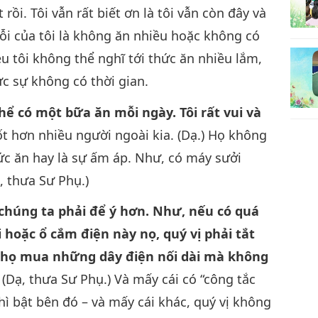
rồi. Tôi vẫn rất biết ơn là tôi vẫn còn đây và
 Lỗi của tôi là không ăn nhiều hoặc không có
ều tôi không thể nghĩ tới thức ăn nhiều lắm,
ực sự không có thời gian.
hể có một bữa ăn mỗi ngày. Tôi rất vui và
ốt hơn nhiều người ngoài kia. (Dạ.) Họ không
ức ăn hay là sự ấm áp. Như, có máy sưởi
, thưa Sư Phụ.)
chúng ta phải để ý hơn. Như, nếu có quá
 hoặc ổ cắm điện này nọ, quý vị phải tắt
u họ mua những dây điện nối dài mà không
(Dạ, thưa Sư Phụ.) Và mấy cái có “công tắc
hì bật bên đó – và mấy cái khác, quý vị không