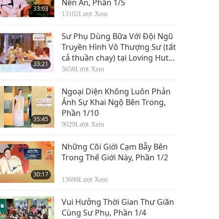
Nên Ăn, Phần 1/5
33:03
13102
Lượt Xem
Sư Phụ Dùng Bữa Với Đội Ngũ
Truyền Hình Vô Thượng Sư (tất
cả thuần chay) tại Loving Hut,
33:21
Phần 1/6
5658
Lượt Xem
Ngoại Diện Không Luôn Phản
Ảnh Sự Khai Ngộ Bên Trong,
Phần 1/10
35:45
9029
Lượt Xem
Những Cõi Giới Cạm Bẫy Bên
Trong Thế Giới Này, Phần 1/2
30:17
13690
Lượt Xem
Vui Hưởng Thời Gian Thư Giãn
Cùng Sư Phụ, Phần 1/4