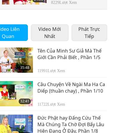
8229
Lượt Xem
ideo Liên
Video Mới
Phát Trực
Quan
Nhất
Tiếp
Tên Của Minh Sư Giả Mà Thế
Giới Cần Phải Biết , Phần 1/5
35:48
11991
Lượt Xem
Câu Chuyện Về Ngài Ma Ha Ca
Diếp (thuần chay) , Phần 1/10
32:41
11722
Lượt Xem
Đức Phật hay Đấng Cứu Thế
Mà Chúng Ta Chờ Đợi Bấy Lâu
Hiện Đang Ở Đây, Phần 1/8