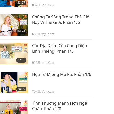
33:57
8326
Lượt Xem
Chúng Ta Sống Trong Thế Giới
Này Vì Thế Giới, Phần 1/6
34:24
6501
Lượt Xem
Các Địa Điểm Của Cung Điện
Linh Thiêng, Phần 1/3
32:55
9203
Lượt Xem
Họa Từ Miệng Mà Ra, Phần 1/6
28:40
7073
Lượt Xem
Tình Thương Mạnh Hơn Ngã
Chấp, Phần 1/8