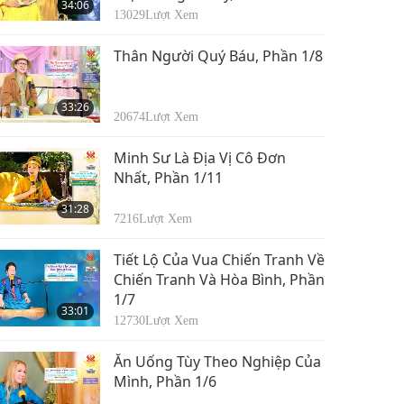
34:06
13029
Lượt Xem
Thân Người Quý Báu, Phần 1/8
33:26
20674
Lượt Xem
Minh Sư Là Địa Vị Cô Đơn
Nhất, Phần 1/11
31:28
7216
Lượt Xem
Tiết Lộ Của Vua Chiến Tranh Về
Chiến Tranh Và Hòa Bình, Phần
1/7
33:01
12730
Lượt Xem
Ăn Uống Tùy Theo Nghiệp Của
Mình, Phần 1/6