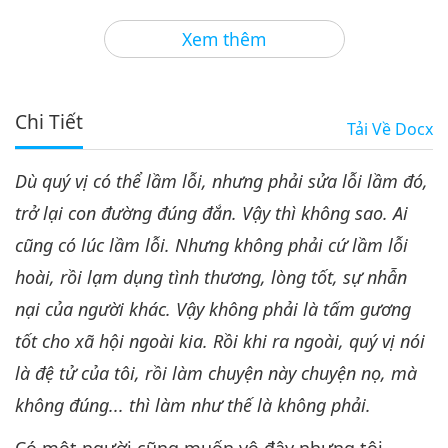
32:33
Xem thêm
Giữa Thầy và Trò
2022-12-29
7217
Lượt Xem
Vị Tha Và Khiêm Nhường, Phần
4/12
Chi Tiết
Tải Về
Docx
4
29:26
Dù quý vị có thể lầm lỗi, nhưng phải sửa lỗi lầm đó,
Giữa Thầy và Trò
2022-12-30
5749
Lượt Xem
trở lại con đường đúng đắn. Vậy thì không sao. Ai
Vị Tha Và Khiêm Nhường, Phần
cũng có lúc lầm lỗi. Nhưng không phải cứ lầm lỗi
5/12
5
hoài, rồi lạm dụng tình thương, lòng tốt, sự nhẫn
35:17
nại của người khác. Vậy không phải là tấm gương
Giữa Thầy và Trò
2022-12-31
5907
Lượt Xem
tốt cho xã hội ngoài kia. Rồi khi ra ngoài, quý vị nói
Vị Tha Và Khiêm Nhường, Phần
là đệ tử của tôi, rồi làm chuyện này chuyện nọ, mà
6/12
không đúng... thì làm như thế là không phải.
6
30:40