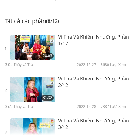
Tất cả các phần
(8/12)
Vị Tha Và Khiêm Nhường, Phần
1/12
1
28:03
Giữa Thầy và Trò
2022-12-27
8680
Lượt Xem
Vị Tha Và Khiêm Nhường, Phần
2/12
2
31:32
Giữa Thầy và Trò
2022-12-28
7387
Lượt Xem
Vị Tha Và Khiêm Nhường, Phần
3/12
3