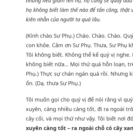
nhưng nếu giẫm lên họ, họ cũng sẽ quay đầu 
họ không biết làm thế nào để tấn công, thật 
kiên nhẫn của người ta quá lâu.
(Kính chào Sư Phụ.) Chào. Chào. Chào. Qu
con khỏe. Cảm ơn Sư Phụ. Thưa, Sư Phụ khỏ
Tôi không biết. Không thể kể quý vị nghe.
không biết nữa… Mọi thứ quá hỗn loạn, trê
Phụ.) Thực sự chán ngán quá rồi. Nhưng k
ổn. (Dạ, thưa Sư Phụ.)
Tôi muốn gọi cho quý vị để nói rằng vì quý
xuyên, càng nhiều càng tốt, đi ra ngoài t
cây cối, và mọi thứ như vậy. Tôi biết nơi đ
xuyên càng tốt – ra ngoài chỗ có cây xa