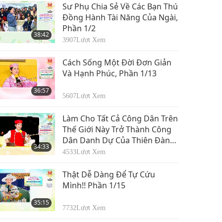
30:10
Thứ Cho Người Khác
Sư Phụ Chia Sẻ Về Các Bạn Thú
18497
Lượt Xem
Phần 7/9
Đồng Hành Tài Năng Của Ngài,
Phần 1/2
Thượng Đế Sẽ Tha
38:42
Thứ Cho Chúng Ta
3907
Lượt Xem
Nếu Chúng Ta Tha
29:50
Thứ Cho Người Khác
Cách Sống Một Đời Đơn Giản
18163
Lượt Xem
Phần 8/9
Và Hạnh Phúc, Phần 1/13
Thượng Đế Sẽ Tha
36:57
Thứ Cho Chúng Ta
5607
Lượt Xem
Nếu Chúng Ta Tha
33:58
Thứ Cho Người Khác,
Làm Cho Tất Cả Công Dân Trên
19043
Lượt Xem
Phần 9/9
Thế Giới Này Trở Thành Công
Dân Danh Dự Của Thiên Đàng,
34:33
Phần 1/4
4533
Lượt Xem
Thật Dễ Dàng Để Tự Cứu
Mình!! Phần 1/15
35:15
7732
Lượt Xem