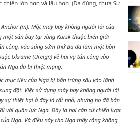
ộc chiến lớn hơn và lâu hơn. (Dạ đúng, thưa Sư
 Anchor (m):
Một máy bay không người lái của
 một sân bay tại vùng Kursk thuộc biên giới
tấn công, vào sáng sớm thứ Ba đã làm một bồn
ộc Ukraine (Ureign) về hai vụ tấn công vào
ân Nga đã bị thiệt mạng.
các mục tiêu của Nga bị bắn trúng sâu vào lãnh
 xung đột. Việc sử dụng máy bay không người lái
y sự thiệt hại ở đây là rất nhỏ, nhưng họ đã bắn
ối với quân lực Nga. Đây là hai căn cứ chiến lược
của Nga. Và điều này cho Nga thấy rằng không