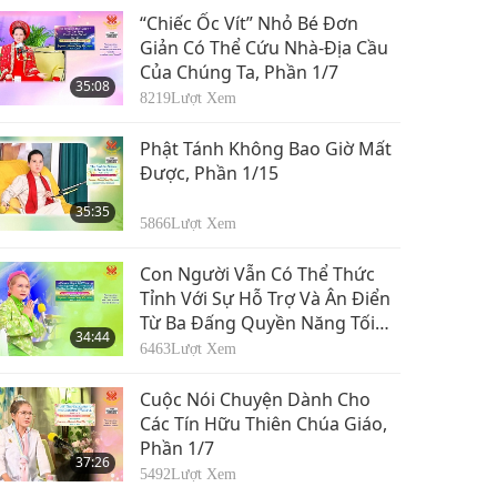
“Chiếc Ốc Vít” Nhỏ Bé Đơn
Giản Có Thể Cứu Nhà-Địa Cầu
Của Chúng Ta, Phần 1/7
35:08
8219
Lượt Xem
Phật Tánh Không Bao Giờ Mất
Được, Phần 1/15
35:35
5866
Lượt Xem
Con Người Vẫn Có Thể Thức
Tỉnh Với Sự Hỗ Trợ Và Ân Điển
Từ Ba Đấng Quyền Năng Tối
34:44
Cao Đã Hợp Nhất, Phần 1/5
6463
Lượt Xem
Cuộc Nói Chuyện Dành Cho
Các Tín Hữu Thiên Chúa Giáo,
Phần 1/7
37:26
5492
Lượt Xem