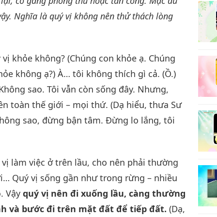
lại, cố gắng phòng thủ hoặc tấn công. Mặc dù
vậy. Nghĩa là quý vị không nên thử thách lòng
8
ý vị khỏe không? (Chúng con khỏe ạ. Chúng
e không ạ?) À… tôi không thích gì cả. (Ồ.)
 Không sao. Tôi vẫn còn sống đây. Nhưng,
9
n toàn thế giới – mọi thứ. (Dạ hiểu, thưa Sư
hông sao, đừng bận tâm. Đừng lo lắng, tôi
 vị làm việc ở trên lầu, cho nên phải thường
rời… Quý vị sống gần như trong rừng – nhiều
ó. Vậy
quý vị nên đi xuống lầu, càng thường
nh và bước đi trên mặt đất để tiếp đất.
(Dạ,