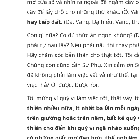
mở cửa sổ và nhìn ra ngoài để ngắm cây cố
cây để lấy chỗ cho những thứ khác. (Ồ. Vâ
hãy tiếp đất.
(Dạ. Vâng. Dạ hiểu. Vâng, th
Còn gì nữa? Có đủ thức ăn ngon không? (Dạ
phải tự nấu lấy? Nếu phải nấu thì thay ph
Hãy chăm sóc bản thân cho thật tốt. Tôi cầ
Chúng con cũng cần Sư Phụ. Xin cảm ơn Sư 
đã không phải làm việc vất vả như thế, tại 
việc, hả? Ờ, được. Được rồi.
Tôi mừng vì quý vị làm việc tốt, thật vậy, 
thiền nhiều nữa, ít nhất ba lần mỗi ngày,
trên giường hoặc trên nệm, bất kể quý 
thiền cho đến khi quý vị ngã nhào xuống
có những giấc mơ đẹp hơn, thể nghiệm 