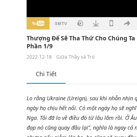
Thượng Đế Sẽ Tha Thứ Cho Chúng Ta
Phần 1/9
2022-12-18
Giữa Thầy và Trò
Chi Tiết
Lo rằng Ukraine (Ureign), sau khi nhẫn nhịn 
ngày họ chịu hết nổi. Có một ngày họ sẽ nghĩ
Nga. Tôi đã lo về điều đó từ lâu lắm rồi. Ở Â
đạp nó cũng quay đầu lại”, nghĩa là ngay cả 