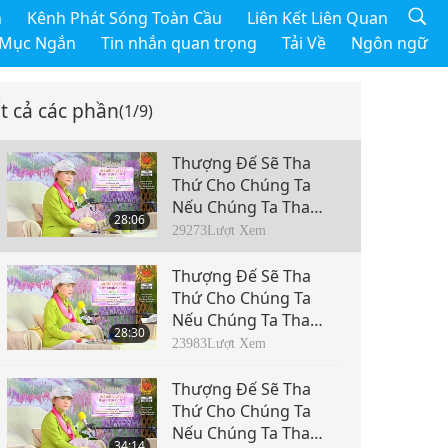
h
Kênh Phát Sóng Toàn Cầu
Liên Kết Liên Quan
 Mục Ngắn
Tin nhắn quan trọng
Tải Về
Ngôn ngữ
t cả các phần
(1/9)
Thượng Đế Sẽ Tha
Thứ Cho Chúng Ta
Nếu Chúng Ta Tha
28:06
Thứ Cho Người Khác,
29273
Lượt Xem
Phần 1/9
Thượng Đế Sẽ Tha
Thứ Cho Chúng Ta
Nếu Chúng Ta Tha
28:30
Thứ Cho Người Khác
23983
Lượt Xem
Phần 2/9
Thượng Đế Sẽ Tha
Thứ Cho Chúng Ta
Nếu Chúng Ta Tha
34:14