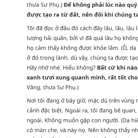
thưa Sư Phụ.)
Để không phải lúc nào quý 
được tạo ra từ đất, nên đôi khi chúng t
Tôi đã đọc ở đâu đó cách đây lâu, lâu, lâu
lượng hải quân, bởi vì đã quá lâu họ không 
họ cảm thấy không được khỏe lắm. (Ồ, dạ h
ở đó trong lành, dù vậy, chúng ta được tạo
Hãy nhớ nhé. Hiểu không?
Bất cứ khi nào
xanh tươi xung quanh mình, rất tốt cho
Vâng, thưa Sư Phụ.)
Nơi tôi đang ở bây giờ, mặc dù trên vùng
cảnh đặc biệt. Ngoài ra, tôi đang bế quan
ngoài. Không muốn gặp con người. (Dạ hiểu,
có màn che, và này nọ. Nên không thấy nhiề