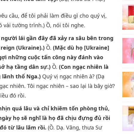
yêu cầu, để tôi phải làm điều gì cho quý vị,
 vài tường trình.) Ồ, nói tôi nghe.
người lái gần đây đã xảy ra sâu bên trong
reign (Ukraine).)
Ồ.
(Mặc dù họ [Ukraine]
gợi những cuộc tấn công này đánh vào
sở hạ tầng dân sự.)
Ồ.
(Con ngạc nhiên là
g lãnh thổ Nga.)
Quý vị ngạc nhiên à? (Dạ
gạc nhiên. Tôi ngạc nhiên – sao lại là bây giờ?
iều đó rồi.
nhịn quá lâu và chỉ khiêm tốn phòng thủ,
ngày họ sẽ nghĩ là họ đã chịu đựng đủ rồi
đó từ lâu lắm rồi.
(Ồ. Dạ. Vâng, thưa Sư