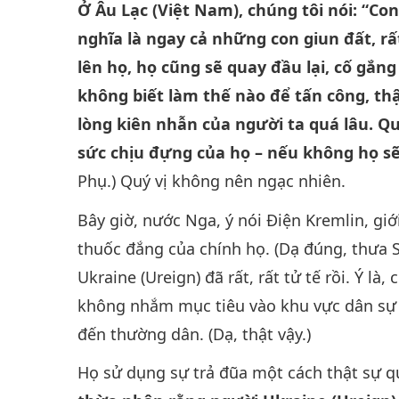
Ở Âu Lạc (Việt Nam), chúng tôi nói: “Co
nghĩa là ngay cả những con giun đất, r
lên họ, họ cũng sẽ quay đầu lại, cố gắn
không biết làm thế nào để tấn công, thậ
lòng kiên nhẫn của người ta quá lâu. Qu
sức chịu đựng của họ – nếu không họ sẽ
Phụ.) Quý vị không nên ngạc nhiên.
Bây giờ, nước Nga, ý nói Điện Kremlin, gi
thuốc đắng của chính họ. (Dạ đúng, thưa S
Ukraine (Ureign) đã rất, rất tử tế rồi. Ý là
không nhắm mục tiêu vào khu vực dân sự –
đến thường dân. (Dạ, thật vậy.)
Họ sử dụng sự trả đũa một cách thật sự q