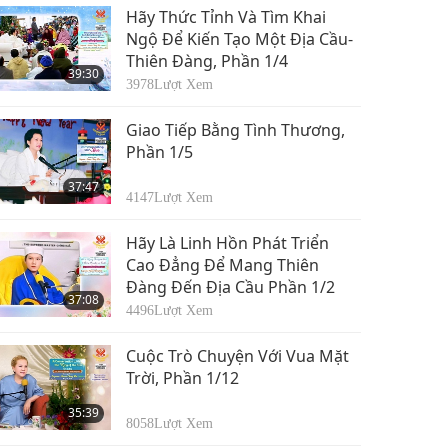
Hãy Thức Tỉnh Và Tìm Khai
Ngộ Để Kiến Tạo Một Địa Cầu-
Thiên Đàng, Phần 1/4
39:30
3978
Lượt Xem
Giao Tiếp Bằng Tình Thương,
Phần 1/5
37:47
4147
Lượt Xem
Hãy Là Linh Hồn Phát Triển
Cao Đẳng Để Mang Thiên
Đàng Đến Địa Cầu Phần 1/2
37:08
4496
Lượt Xem
Cuộc Trò Chuyện Với Vua Mặt
Trời, Phần 1/12
35:39
8058
Lượt Xem