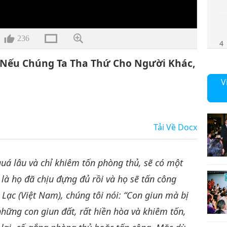
236
4
 Nếu Chúng Ta Tha Thứ Cho Người Khác,
V
5
Tải Về
Docx
6
quá lâu và chỉ khiêm tốn phòng thủ, sẽ có một
 là họ đã chịu đựng đủ rồi và họ sẽ tấn công
u Lạc (Việt Nam), chúng tôi nói: “Con giun mà bị
những con giun đất, rất hiền hòa và khiêm tốn,
7