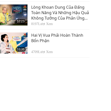
Dành Cho Vị Vua Quốc Đảo Về
Lời Cầu Xin Tha Thứ/Hòa Bình
Lòng Khoan Dung Của Đấng
Và Sức Khỏe Của Ông, Phần
Toàn Năng Và Những Hậu Quả
1/2
Không Tưởng Của Phản Ứng
57:23
Tổng Hợp Hạt Nhân, Phần 1/2
8197
Lượt Xem
Hai Vị Vua Phải Hoàn Thành
Bổn Phận
59:36
4709
Lượt Xem