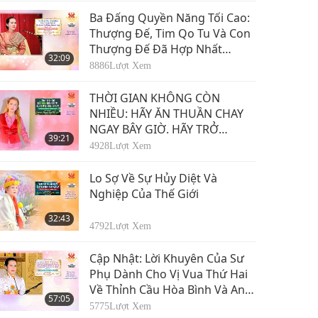
Ba Đấng Quyền Năng Tối Cao:
Thượng Đế, Tim Qo Tu Và Con
Thượng Đế Đã Hợp Nhất
32:09
Thành Một, Phần 1/5
8886
Lượt Xem
THỜI GIAN KHÔNG CÒN
NHIỀU: HÃY ĂN THUẦN CHAY
NGAY BÂY GIỜ. HÃY TRỞ
39:21
THÀNH ĐẤNG CỨU THẾ NGAY
4928
Lượt Xem
BÂY GIỜ.
Lo Sợ Về Sự Hủy Diệt Và
Nghiệp Của Thế Giới
32:43
4792
Lượt Xem
Cập Nhật: Lời Khuyên Của Sư
Phụ Dành Cho Vị Vua Thứ Hai
Về Thỉnh Cầu Hòa Bình Và An
57:05
Lạc Cho Đất Nước Của Ông, Và
5775
Lượt Xem