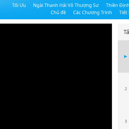
Tối Ưu
Ngài Thanh Hải Vô Thượng Sư
Thiền Địn
Chủ đề
Các Chương Trình
Tiết
Tấ
2
3