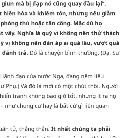
n giun mà bị đạp nó cũng quay đầu lại”,
ất hiền hòa và khiêm tốn, nhưng nếu giẫm
g phòng thủ hoặc tấn công. Mặc dù họ
t vậy. Nghĩa là quý vị không nên thử thách
ý vị không nên đàn áp ai quá lâu, vượt quá
 đánh trả.
Đó là chuyện bình thường. (Dạ, Sư
ới lãnh đạo của nước Nga, đang nếm liều
ư Phụ.) Và đó là mới có một chút thôi. Người
, chiến tranh không bao giờ tốt, nhưng ít ra họ
 như chung cư hay là bất cứ gì liên quan
uân tử, thẳng thắn.
Ít nhất chúng ta phải