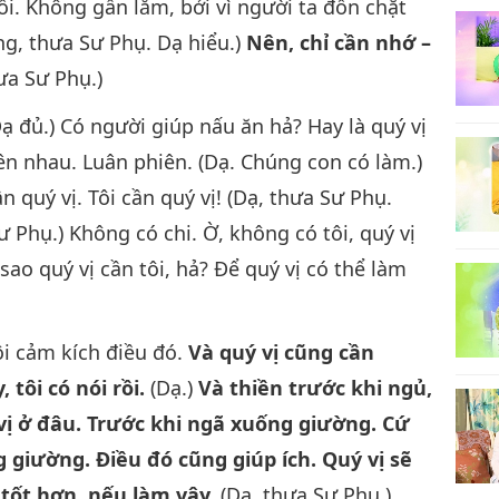
i. Không gần lắm, bởi vì người ta đốn chặt
ng, thưa Sư Phụ. Dạ hiểu.)
Nên, chỉ cần nhớ –
ưa Sư Phụ.)
 đủ.) Có người giúp nấu ăn hả? Hay là quý vị
iên nhau. Luân phiên. (Dạ. Chúng con có làm.)
n quý vị. Tôi cần quý vị! (Dạ, thưa Sư Phụ.
Phụ.) Không có chi. Ờ, không có tôi, quý vị
sao quý vị cần tôi, hả? Để quý vị có thể làm
tôi cảm kích điều đó.
Và quý vị cũng cần
 tôi có nói rồi.
(Dạ.)
Và thiền trước khi ngủ,
vị ở đâu. Trước khi ngã xuống giường. Cứ
 giường. Điều đó cũng giúp ích. Quý vị sẽ
tốt hơn, nếu làm vậy.
(Dạ, thưa Sư Phụ.)