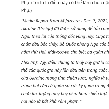
Phụ.) Tôi lo là điều này có thể làm cho cu
Phụ.)
“Media Report from AI Jazeera - Dec. 7, 2022,
Ukraine (Ureign) đã được sử dụng để tấn công
Nga, theo lời của thống đốc vùng này. Cuộc 
chứa dầu bốc cháy. Bộ Quốc phòng Nga cáo bu
hôm thứ Hai. Mát-xcơ-va cho biết ba quân nh
Alex (m): Vậy, điều chúng ta thấy bây giờ là 
thổ của quốc gia này lần đầu tiên trong cuộc
của Ukraine mang tính chiến lược, nghĩa là tu
trúng hai căn cứ quân sự cực kỳ quan trọng đ
chứa lực lượng máy bay ném bom chiến lược 
nơi nào là bất khả xâm phạm.”