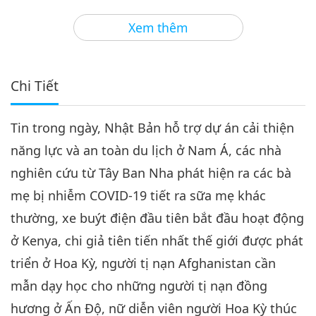
3
40:39
Xem thêm
Tin Đáng Chú Ý
2022-11-03
2724
Lượt Xem
Tin Đáng Chú Ý
Chi Tiết
4
33:50
Tin trong ngày, Nhật Bản hỗ trợ dự án cải thiện
Tin Đáng Chú Ý
2022-11-04
2664
Lượt Xem
năng lực và an toàn du lịch ở Nam Á, các nhà
Tin Đáng Chú Ý
nghiên cứu từ Tây Ban Nha phát hiện ra các bà
mẹ bị nhiễm COVID-19 tiết ra sữa mẹ khác
5
35:59
thường, xe buýt điện đầu tiên bắt đầu hoạt động
Tin Đáng Chú Ý
2022-11-05
2630
Lượt Xem
ở Kenya, chi giả tiên tiến nhất thế giới được phát
triển ở Hoa Kỳ, người tị nạn Afghanistan cần
Tin Đáng Chú Ý
mẫn dạy học cho những người tị nạn đồng
6
hương ở Ấn Độ, nữ diễn viên người Hoa Kỳ thúc
33:23