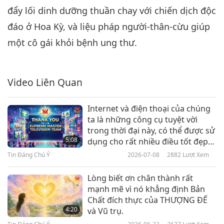
đẩy lối dinh dưỡng thuần chay với chiến dịch độc
Tin Đáng Chú Ý
2022-11-06
2605
Lượt Xem
đáo ở Hoa Kỳ, và liệu pháp người-thân-cừu giúp
Tin Đáng Chú Ý
một cô gái khỏi bệnh ung thư.
7
33:29
Video Liên Quan
Tin Đáng Chú Ý
2022-11-07
2657
Lượt Xem
Tin Đáng Chú Ý
Internet và điện thoại của chúng
ta là những công cụ tuyệt vời
8
trong thời đại này, có thể được sử
32:25
5:08
dụng cho rất nhiều điều tốt đẹp
để tiếp cận được thật nhiều
Tin Đáng Chú Ý
2022-11-08
2943
Lượt Xem
Tin Đáng Chú Ý
2026-07-08
2882
Lượt Xem
người.
Tin Đáng Chú Ý
Lòng biết ơn chân thành rất
mạnh mẽ vì nó khẳng định Bản
9
Chất đích thực của THƯỢNG ĐẾ
33:51
4:20
và Vũ trụ.
Tin Đáng Chú Ý
2022-11-09
2745
Lượt Xem