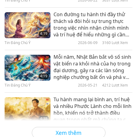
Tin Đáng Chú Ý
2026-06-22
3637
Lượt Xem
Tin Đáng Chú Ý
Con đường tu hành thì đầy thử
thách và đòi hỏi sự trung thực
10
trong việc nhìn nhận chính mình
35:14
4:19
và trí huệ để hiểu những gì cần
thiết.
Tin Đáng Chú Ý
2022-11-10
2648
Lượt Xem
Tin Đáng Chú Ý
2026-06-09
3160
Lượt Xem
Tin Đáng Chú Ý
Mỗi năm, Nhật Bản bắt vô số sinh
vật biển ra khỏi nhà của họ trong
11
đại dương, gây ra các làn sóng
37:20
4:19
nghiệp chướng bất ổn và phá vỡ
sự hài hòa sinh thái của đời sống
Tin Đáng Chú Ý
2022-11-11
2880
Lượt Xem
Tin Đáng Chú Ý
2026-05-21
4212
Lượt Xem
biển. Thật đau lòng khi chứng
kiến tần suất động đất ngày càng
Tin Đáng Chú Ý
Tu hành mang lại bình an, trí huệ
gia tăng trong thời gian gần đây.
và nhiều Phước Lành cho mỗi linh
12
Chúng ta phải chấm dứt mọi hình
hồn, khiến nó trở thành điều
31:53
thức giết hại.
4:38
quan trọng nhất mà chúng ta có
thể làm trong cuộc đời này.
Tin Đáng Chú Ý
2022-11-12
2751
Lượt Xem
Tin Đáng Chú Ý
2026-05-07
3432
Lượt Xem
Xem thêm